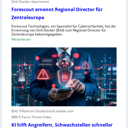
Dirk Decker übernimmt
n
Forescout ernennt Regional Director für
V
o
Zentraleuropa
r
Forescout Technologies, ein Spezialist für Cybersicherheit, hat die
w
Ernennung von Dirk Decker (Bild) zum Regional Director für
ü
Zentraleuropa bekanntgegeben.
:
Weiterlesen
r
F
f
o
e
r
w
e
e
s
g
c
e
o
n
u
S
t
c
e
h
r
l
Bild: ©Kamran-Studio/stock.adobe.com
n
e
IBM X-Force Threat Index
e
c
n
KI hilft Angreifern, Schwachstellen schneller
h