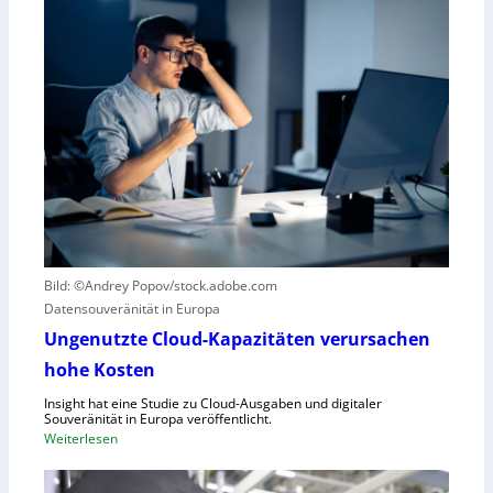
r
i
R
n
o
k
b
u
o
r
t
z
i
e
k
r
g
B
e
l
g
i
r
c
Bild: ©Andrey Popov/stock.adobe.com
ü
k
Datensouveränität in Europa
n
a
d
u
Ungenutzte Cloud-Kapazitäten verursachen
e
f
hohe Kosten
t
C
Insight hat eine Studie zu Cloud-Ausgaben und digitaler
R
Souveränität in Europa veröffentlicht.
A
:
Weiterlesen
,
U
E
n