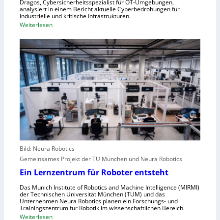
n
Dragos, Cybersicherheitsspezialist für OT-Umgebungen,
e
analysiert in einem Bericht aktuelle Cyberbedrohungen für
,
industrielle und kritische Infrastrukturen.
n
S
:
Weiterlesen
t
c
W
r
h
i
a
w
e
l
a
A
e
c
n
u
h
g
r
s
r
o
t
e
p
e
i
a
l
f
l
e
e
r
Bild: Neura Robotics
n
i
Gemeinsames Projekt der TU München und Neura Robotics
s
n
Ein Lernzentrum für Roboter entsteht
c
d
h
Das Munich Institute of Robotics and Machine Intelligence (MIRMI)
u
der Technischen Universität München (TUM) und das
n
s
Unternehmen Neura Robotics planen ein Forschungs- und
e
Trainingszentrum für Robotik im wissenschaftlichen Bereich.
t
:
Weiterlesen
l