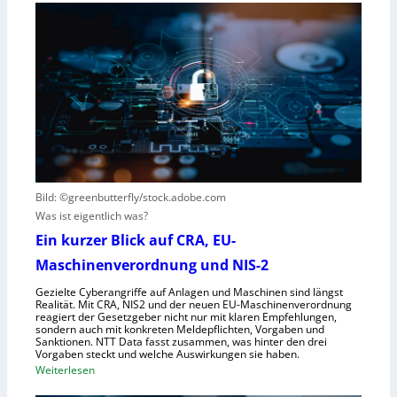
t
e
e
e
i
u
r
n
t
e
s
s
n
V
c
t
i
h
s
s
e
t
i
G
e
e
e
h
r
s
t
Bild: ©greenbutterfly/stock.adobe.com
n
e
Was ist eigentlich was?
e
l
h
l
Ein kurzer Blick auf CRA, EU-
m
s
Maschinenverordnung und NIS-2
e
c
Gezielte Cyberangriffe auf Anlagen und Maschinen sind längst
n
h
Realität. Mit CRA, NIS2 und der neuen EU-Maschinenverordnung
a
reagiert der Gesetzgeber nicht nur mit klaren Empfehlungen,
sondern auch mit konkreten Meldepflichten, Vorgaben und
f
Sanktionen. NTT Data fasst zusammen, was hinter den drei
t
Vorgaben steckt und welche Auswirkungen sie haben.
f
:
Weiterlesen
ü
E