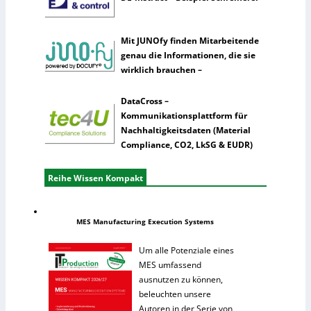
Mit JUNOfy finden Mitarbeitende
genau die Informationen, die sie
wirklich brauchen –
DataCross –
Kommunikationsplattform für
Nachhaltigkeitsdaten (Material
Compliance, CO2, LkSG & EUDR)
Reihe Wissen Kompakt
MES Manufacturing Execution Systems
Um alle Potenziale eines
MES umfassend
ausnutzen zu können,
beleuchten unsere
Autoren in der Serie von