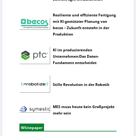
I
n
Resiliente und effiziente Fertigung
t
mit KI-gestützter Planung von
e
becos – Zukunft entsteht in der
l
Produktion
l
i
KI im produzierenden
g
Unternehmen:Das Daten-
e
Fundament entscheidet
n
z
Stille Revolution in der Robotik
MES muss heute kein Großprojekt
mehr sein
Whitepaper