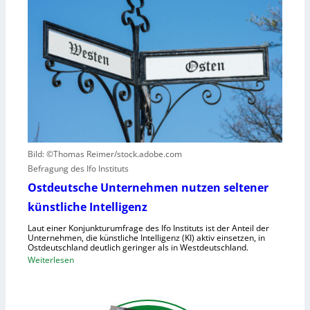
ä
s
n
t
e
d
e
t
N
n
z
I
v
t
S
e
a
-
r
u
2
u
f
r
h
s
u
a
Bild: ©Thomas Reimer/stock.adobe.com
m
c
Befragung des Ifo Instituts
a
h
n
Ostdeutsche Unternehmen nutzen seltener
e
o
künstliche Intelligenz
n
i
h
Laut einer Konjunkturumfrage des Ifo Instituts ist der Anteil der
d
o
Unternehmen, die künstliche Intelligenz (KI) aktiv einsetzen, in
e
Ostdeutschland deutlich geringer als in Westdeutschland.
h
R
:
Weiterlesen
e
o
O
K
b
s
o
o
t
s