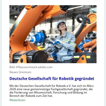
r
E
l
i
i
e
e
n
r
l
L
a
l
e
u
e
r
s
S
n
z
t
z
u
e
e
n
u
n
u
e
t
t
r
r
z
u
u
e
n
Bild: ©Nassorn/stock.adobe.com
m
n
g
Neues Gremium
f
s
ü
Deutsche Gesellschaft für Robotik gegründet
s
r
y
Mit der Deutschen Gesellschaft für Robotik e.V. hat sich im März
R
2026 eine neue gemeinnützige Fachgesellschaft gegründet, die
s
die Förderung von Wissenschaft, Forschung und Bildung im
o
t
Bereich der Robotik zum Ziel hat.
b
e
:
Weiterlesen
o
m
D