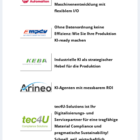
t
Maschinenentwicklung mit
z
flexiblem I/O
e
n
Ohne Datenordnung keine
s
Effizienz: Wie Sie Ihre Produktion
e
KI-ready machen
l
t
e
Industrielle KI als strategischer
n
Hebel für die Produktion
e
r
k
ü
KI-Agenten mit messbarem ROI
n
s
t
tec4U-Solutions ist Ihr
l
Digitalisierungs- und
i
Servicepartner für eine tragfähige
c
Material Compliance und
h
pragmatische Sustainability!
e
Schnell, agil, wirtschaftlich.