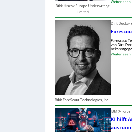
:
Weiterlesen
Bild: Hiscox Europe Underwriting
Limited
Dirk Decker
r
Forescou
I
Forescout Te
-
von Dirk Dec
bekanntgege
:
Weiterlesen
i
F
r
s
t
s
l
c
Bild: ForeScout Technologies, Inc.
i
s
t
IBM X-Force 
t
KI hilft 
r
r
auszunu