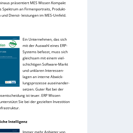
hinaus präsentiert MES Wissen Kompakt
es Spektrum an Firmenportraits, Produkt-
 und Dienst- leistungen im MES-Umfeld.
Ein Unternehmen, das sich
mit der Auswahl eines ERP-
Systems befasst, muss sich
gleichsam mit einem viel-
schichtigen Software-Markt
und unklaren Interessen-
lagen an interne Abwick-
lungsprozesse auseinander-
setzen. Guter Rat bei der
onsentscheidung ist teuer. ERP Wissen
nterstützt Sie bei der gezielten Investition
Infrastruktur.
iche Intelligenz
Immer mehr Anbieter von