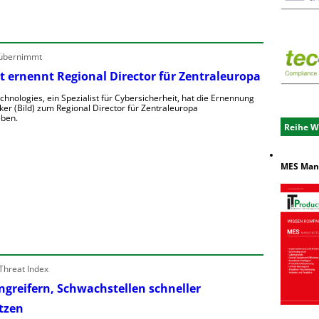
M
e
h
 übernimmt
t ernennt Regional Director für Zentraleuropa
T
chnologies, ein Spezialist für Cybersicherheit, hat die Ernennung
ker (Bild) zum Regional Director für Zentraleuropa
ben.
D
Reihe W
e
o
MES Manu
n
e
e
o
u
Threat Index
e
Angreifern, Schwachstellen schneller
e
tzen
n
e