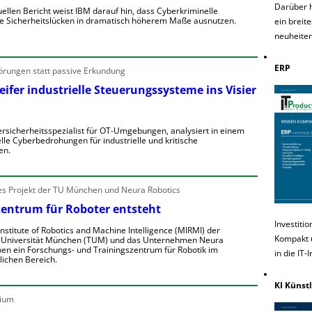
e
Darüber 
uellen Bericht weist IBM darauf hin, dass Cyberkriminelle
n
e Sicherheitslücken in dramatisch höherem Maße ausnutzen.
ein breit
n
neuheiten
e
K
b
R
ERP
örungen statt passive Erkundung
e
h
e
n
ifer industrielle Steuerungssysteme ins Visier
g
V
o
o
rsicherheitsspezialist für OT-Umgebungen, analysiert in einem
n
lle Cyberbedrohungen für industrielle und kritische
w
A
en.
a
ü
n
W
g
D
 Projekt der TU München und Neura Robotics
e
e
zentrum für Roboter entsteht
e
w
A
Investiti
e
nstitute of Robotics and Machine Intelligence (MIRMI) der
e
n
Kompakt u
 Universität München (TUM) und das Unternehmen Neura
g
nen ein Forschungs- und Trainingszentrum für Robotik im
g
e
in die IT-
lichen Bereich.
e
o
n
e
n
KI Künstl
E
S
ium
S