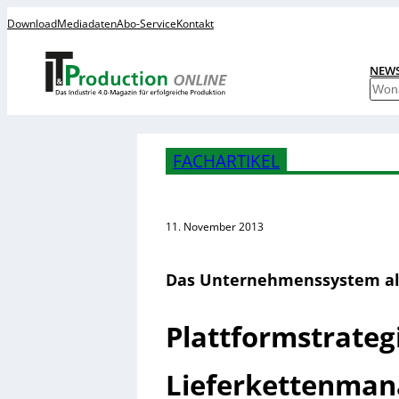
Download
Mediadaten
Abo-Service
Kontakt
NEW
S
u
c
h
FACHARTIKEL
e
n
11. November 2013
Das Unternehmenssystem al
Plattformstrateg
Lieferkettenma