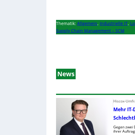
Thematik:
Allgemein
,
Industrielle IT
,
Lo
Supply Chain Management – SCM
News
Hiscox-Umfra
Mehr IT-
Schlecht
Gegen zwei D
ihrer Auftra