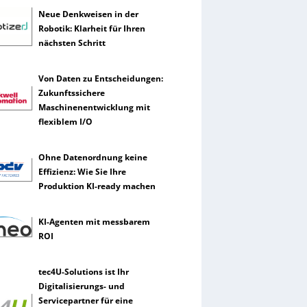
Neue Denkweisen in der
Robotik: Klarheit für Ihren
nächsten Schritt
Von Daten zu Entscheidungen:
Zukunftssichere
Maschinenentwicklung mit
flexiblem I/O
Ohne Datenordnung keine
Effizienz: Wie Sie Ihre
Produktion KI-ready machen
KI-Agenten mit messbarem
ROI
tec4U-Solutions ist Ihr
Digitalisierungs- und
Servicepartner für eine