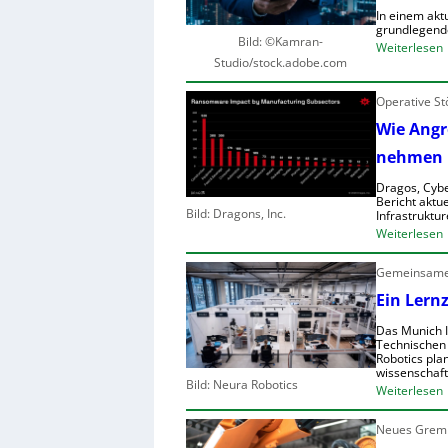
In einem akt
r
grundlegend
l
Bild: ©Kamran-
:
Weiterlesen
Studio/stock.adobe.com
t
I
Operative St
Wie Angre
i
l
nehmen
i
f
r
Dragos, Cybe
t
Bericht aktue
Bild: Dragons, Inc.
Infrastruktur
:
Weiterlesen
l
r
f
Gemeinsames
i
r
i
Ein Lern
r
i
Das Munich I
f
c
Technischen
Robotics pla
t
wissenschaft
r
r
Bild: Neura Robotics
:
Weiterlesen
r
i
,
f
Neues Grem
i
c
f