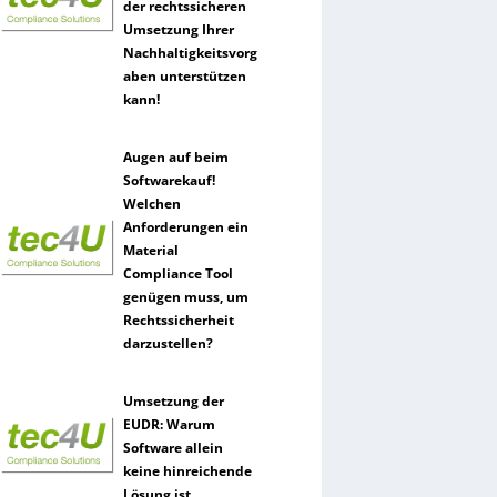
der rechtssicheren
Umsetzung Ihrer
Nachhaltigkeitsvorg
aben unterstützen
kann!
Augen auf beim
Softwarekauf!
Welchen
Anforderungen ein
Material
Compliance Tool
genügen muss, um
Rechtssicherheit
darzustellen?
Umsetzung der
EUDR: Warum
Software allein
keine hinreichende
Lösung ist