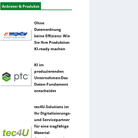
Anbieter & Produkte
Ohne
Datenordnung
keine Effizienz: Wie
Sie Ihre Produktion
KI-ready machen
KI im
produzierenden
Unternehmen:Das
Daten-Fundament
entscheidet
tec4U-Solutions ist
Ihr Digitalisierungs-
und Servicepartner
für eine tragfähige
Material