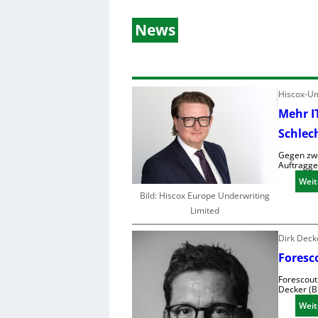
News
Hiscox-Um
Mehr I
Schlec
Gegen zwe
Auftragge
Weit
Bild: Hiscox Europe Underwriting
Limited
Dirk Dec
Foresc
Forescout 
Decker (B
Weit