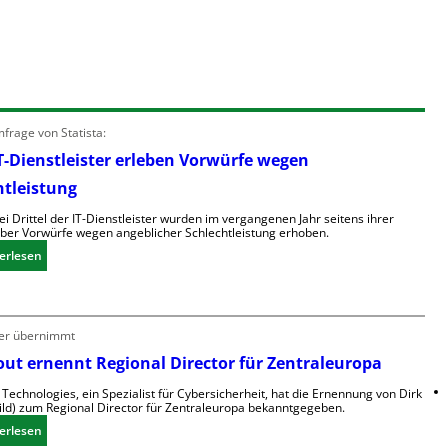
frage von Statista:
T-Dienstleister erleben Vorwürfe wegen
htleistung
i Drittel der IT-Dienstleister wurden im vergangenen Jahr seitens ihrer
ber Vorwürfe wegen angeblicher Schlechtleistung erhoben.
:
erlesen
M
e
h
ker übernimmt
r
I
out ernennt Regional Director für Zentraleuropa
T
Technologies, ein Spezialist für Cybersicherheit, hat die Ernennung von Dirk
-
ild) zum Regional Director für Zentraleuropa bekanntgegeben.
D
:
erlesen
i