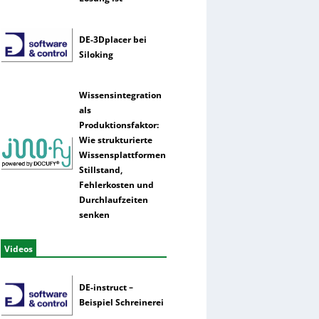
DE-3Dplacer bei
Siloking
Wissensintegration
als
Produktionsfaktor:
Wie strukturierte
Wissensplattformen
Stillstand,
Fehlerkosten und
Durchlaufzeiten
senken
Videos
DE-instruct –
Beispiel Schreinerei