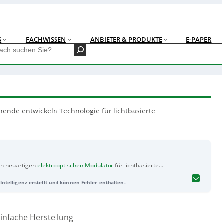
S
FACHWISSEN
ANBIETER & PRODUKTE
E-PAPER
hende entwickeln Technologie für lichtbasierte
en neuartigen
elektrooptischen Modulator
für lichtbasierte
nders schnell, energieeffizient und stabil über Glasfaserkabel
Intelligenz erstellt und können Fehler enthalten.
nproduktionstaugliches Fertigungsverfahren: Lithiumtantalat wird
ert, wobei Kupferelektroden statt Gold zum Einsatz kommen. Kupfer
rflächen, wodurch weniger Energie verloren geht und sich optische
rbinden sowie in bestehende Systeme integrieren lassen. In Tests
infache Herstellung
400 Gigabit pro Sekunde und arbeitet dabei zuverlässig ohne