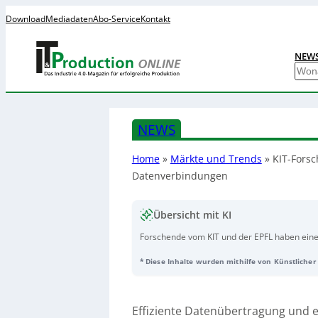
Download
Mediadaten
Abo-Service
Kontakt
NEW
S
u
c
h
NEWS
e
n
Home
»
Märkte und Trends
»
KIT-Forsc
Datenverbindungen
Übersicht mit KI
Forschende vom KIT und der EPFL haben ein
Datenverbindungen entwickelt, der Daten beso
* Diese Inhalte wurden mithilfe von Künstlicher 
überträgt. Entscheidend ist ein neues, masse
mit etablierten Halbleiterprozessen kombini
leitet besser und ermöglicht sehr glatte Obe
Mikrochips leichter mit elektronischen Chips ve
Effiziente Datenübertragung und e
erreichte der
Modulator
Datenraten von über 