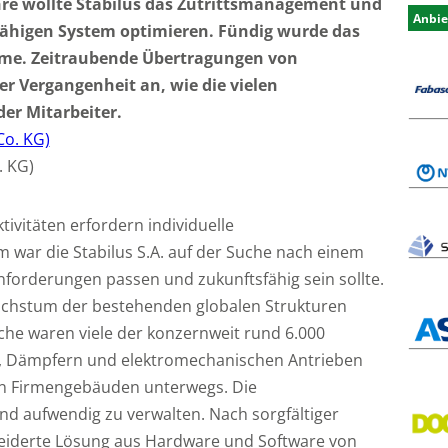
hre wollte Stabilus das Zutrittsmanagement und
Anbie
fähigen System optimieren. Fündig wurde das
eme. Zeitraubende Übertragungen von
 Vergangenheit an, wie die vielen
er Mitarbeiter.
. KG)
ivitäten erfordern individuelle
 war die Stabilus S.A. auf der Suche nach einem
nforderungen passen und zukunftsfähig sein sollte.
chstum der bestehenden globalen Strukturen
he waren viele der konzernweit rund 6.000
n, Dämpfern und elektromechanischen Antrieben
en Firmengebäuden unterwegs. Die
d aufwendig zu verwalten. Nach sorgfältiger
eiderte Lösung aus Hardware und Software von