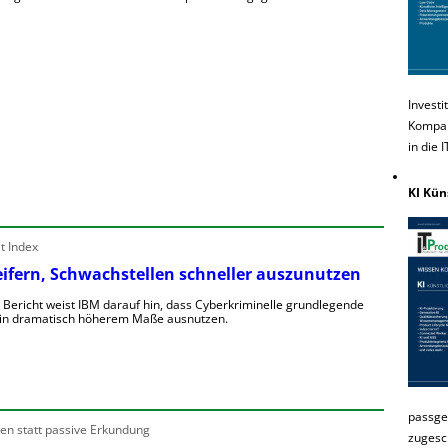
Investi
Kompakt
in die 
KI Kün
t Index
reifern, Schwachstellen schneller auszunutzen
n Bericht weist IBM darauf hin, dass Cyberkriminelle grundlegende
 in dramatisch höherem Maße ausnutzen.
passge
en statt passive Erkundung
zugesc