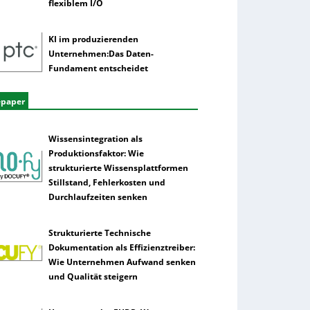
flexiblem I/O
KI im produzierenden
Unternehmen:Das Daten-
Fundament entscheidet
epaper
Wissensintegration als
Produktionsfaktor: Wie
strukturierte Wissensplattformen
Stillstand, Fehlerkosten und
Durchlaufzeiten senken
Strukturierte Technische
Dokumentation als Effizienztreiber:
Wie Unternehmen Aufwand senken
und Qualität steigern