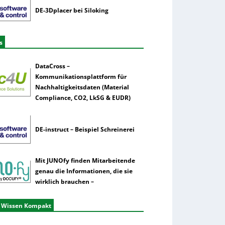
DE-3Dplacer bei Siloking
s
DataCross –
Kommunikationsplattform für
Nachhaltigkeitsdaten (Material
Compliance, CO2, LkSG & EUDR)
DE-instruct – Beispiel Schreinerei
Mit JUNOfy finden Mitarbeitende
genau die Informationen, die sie
wirklich brauchen –
 Wissen Kompakt