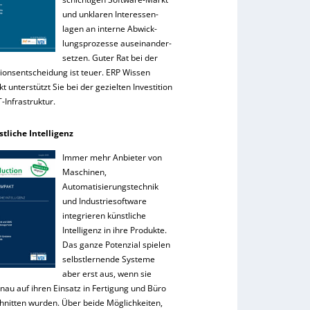
und unklaren Interessen-
lagen an interne Abwick-
lungsprozesse auseinander-
setzen. Guter Rat bei der
tionsentscheidung ist teuer. ERP Wissen
 unterstützt Sie bei der gezielten Investition
IT-Infrastruktur.
stliche Intelligenz
Immer mehr Anbieter von
Maschinen,
Automatisierungstechnik
und Industriesoftware
integrieren künstliche
Intelligenz in ihre Produkte.
Das ganze Potenzial spielen
selbstlernende Systeme
aber erst aus, wenn sie
nau auf ihren Einsatz in Fertigung und Büro
hnitten wurden. Über beide Möglichkeiten,