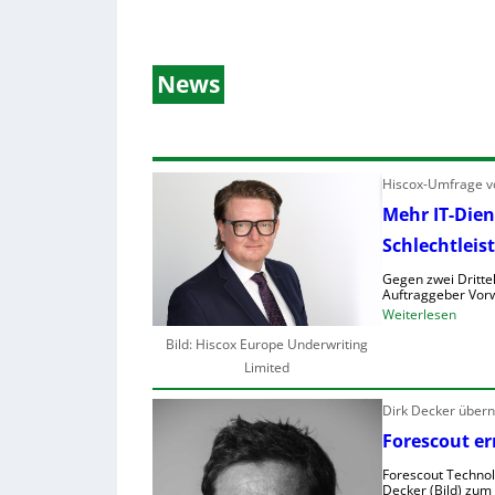
News
Hiscox-Umfrage vo
Mehr IT-Dien
Schlechtleis
Gegen zwei Drittel
Auftraggeber Vorw
:
Weiterlesen
M
Bild: Hiscox Europe Underwriting
e
Limited
h
r
Dirk Decker über
I
Forescout er
T
Forescout Technolo
-
Decker (Bild) zum