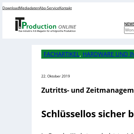
Download
Mediadaten
Abo-Service
Kontakt
NEW
S
u
c
h
FACHARTIKEL
, 
HARDWARE UND I
e
n
22. Oktober 2019
Zutritts- und Zeitmanage
Schlüssellos sicher b