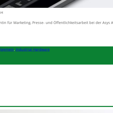
bH
ntin für Marketing, Presse- und Öffentlichkeitsarbeit bei der As
llgemein
,
Industrial Hardware