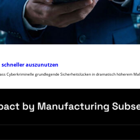
en schneller auszunutzen
, dass Cyberkriminelle grundlegende Sicherheitslücken in dramatisch höherem Ma