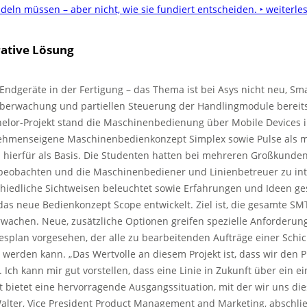
deln müssen – aber nicht, wie sie fundiert entscheiden.
‣ weiterle
rative Lösung
Endgeräte in der Fertigung – das Thema ist bei Asys nicht neu, Sm
überwachung und partiellen Steuerung der Handlingmodule bereit
elor-Projekt stand die Maschinenbedienung über Mobile Devices 
ehmenseigene Maschinenbedienkonzept Simplex sowie Pulse als m
 hierfür als Basis. Die Studenten hatten bei mehreren Großkunden 
 beobachten und die Maschinenbediener und Linienbetreuer zu int
hiedliche Sichtweisen beleuchtet sowie Erfahrungen und Ideen g
as neue Bedienkonzept Scope entwickelt. Ziel ist, die gesamte SM
wachen. Neue, zusätzliche Optionen greifen spezielle Anforderung
esplan vorgesehen, der alle zu bearbeitenden Aufträge einer Schich
 werden kann. „Das Wertvolle an diesem Projekt ist, dass wir den
 Ich kann mir gut vorstellen, dass eine Linie in Zukunft über ein ei
 bietet eine hervorragende Ausgangssituation, mit der wir uns 
alter, Vice President Product Management and Marketing, abschli