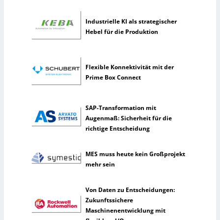
n
n
Industrielle KI als strategischer
u
Hebel für die Produktion
t
z
e
Flexible Konnektivität mit der
n
Prime Box Connect
s
e
l
SAP-Transformation mit
t
Augenmaß: Sicherheit für die
e
richtige Entscheidung
n
e
r
MES muss heute kein Großprojekt
k
mehr sein
ü
n
Von Daten zu Entscheidungen:
s
Zukunftssichere
t
Maschinenentwicklung mit
l