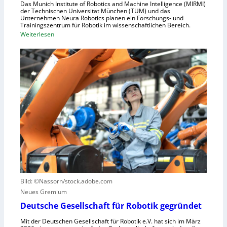
h
Das Munich Institute of Robotics and Machine Intelligence (MIRMI)
u
der Technischen Universität München (TUM) und das
n
s
Unternehmen Neura Robotics planen ein Forschungs- und
e
Trainingszentrum für Robotik im wissenschaftlichen Bereich.
t
:
Weiterlesen
l
r
E
l
i
i
e
e
n
r
l
L
a
l
e
u
e
r
s
S
n
z
t
z
u
e
e
n
u
n
u
e
t
t
r
r
z
u
u
e
n
Bild: ©Nassorn/stock.adobe.com
m
n
g
Neues Gremium
f
s
ü
Deutsche Gesellschaft für Robotik gegründet
s
r
y
Mit der Deutschen Gesellschaft für Robotik e.V. hat sich im März
R