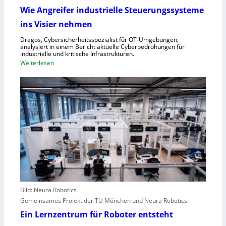
f
f
Wie Angreifer industrielle Steuerungssysteme
ü
e
ins Visier nehmen
r
r
Z
n
Dragos, Cybersicherheitsspezialist für OT-Umgebungen,
e
analysiert in einem Bericht aktuelle Cyberbedrohungen für
,
industrielle und kritische Infrastrukturen.
n
S
:
Weiterlesen
t
c
W
r
h
i
a
w
e
l
a
A
e
c
n
u
h
g
r
s
r
o
t
e
p
e
i
a
l
f
l
e
e
r
Bild: Neura Robotics
n
i
Gemeinsames Projekt der TU München und Neura Robotics
s
n
Ein Lernzentrum für Roboter entsteht
c
d