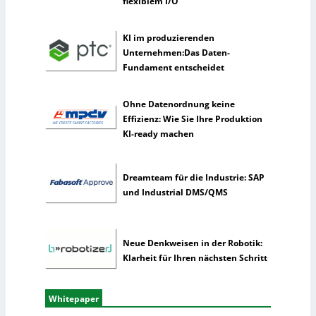
flexiblem I/O
i
c
h
KI im produzierenden
e
Unternehmen:Das Daten-
I
Fundament entscheidet
n
t
Ohne Datenordnung keine
e
Effizienz: Wie Sie Ihre Produktion
l
KI-ready machen
l
i
g
Dreamteam für die Industrie: SAP
e
und Industrial DMS/QMS
n
z
Neue Denkweisen in der Robotik:
Klarheit für Ihren nächsten Schritt
Whitepaper