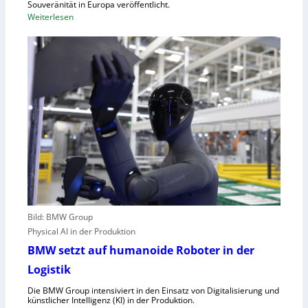
Souveränität in Europa veröffentlicht.
A
:
Weiterlesen
,
U
E
n
U
g
-
e
M
n
a
u
s
t
c
z
h
t
i
e
n
C
e
l
n
o
v
Bild: BMW Group
u
e
Physical AI in der Produktion
d
r
-
BMW setzt auf humanoide Roboter in der
o
K
Logistik
r
a
d
Die BMW Group intensiviert in den Einsatz von Digitalisierung und
p
n
künstlicher Intelligenz (KI) in der Produktion.
a