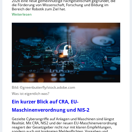
2026 eine neue gemeinnützige Fachgesellschaft gegründet, die
s
die Förderung von Wissenschaft, Forschung und Bildung im
o
t
Bereich der Robotik zum Ziel hat.
b
e
:
Weiterlesen
o
m
D
t
e
e
e
i
u
r
n
t
e
s
s
n
V
c
t
i
h
s
s
e
t
i
G
e
e
e
h
r
s
t
Bild: ©greenbutterfly/stock.adobe.com
n
e
Was ist eigentlich was?
e
l
h
l
Ein kurzer Blick auf CRA, EU-
m
s
Maschinenverordnung und NIS-2
e
c
Gezielte Cyberangriffe auf Anlagen und Maschinen sind längst
n
h
Realität. Mit CRA, NIS2 und der neuen EU-Maschinenverordnung
a
reagiert der Gesetzgeber nicht nur mit klaren Empfehlungen,
sondern auch mit konkreten Meldepflichten, Vorgaben und
f