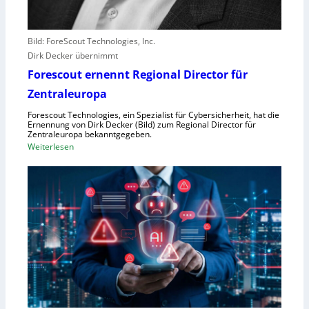
l
e
b
Bild: ForeScout Technologies, Inc.
e
Dirk Decker übernimmt
n
Forescout ernennt Regional Director für
V
o
Zentraleuropa
r
Forescout Technologies, ein Spezialist für Cybersicherheit, hat die
w
Ernennung von Dirk Decker (Bild) zum Regional Director für
ü
Zentraleuropa bekanntgegeben.
:
Weiterlesen
r
F
f
o
e
r
w
e
e
s
g
c
e
o
n
u
S
t
c
e
h
r
l