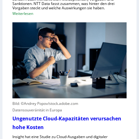
Sanktionen. NTT Data fasst zusammen, was hinter den drei
t
Vorgaben steckt und welche Auswirkungen sie haben.
f
:
Weiterlesen
ü
E
r
i
R
n
o
k
b
u
o
r
t
z
i
e
k
r
g
B
e
l
g
i
r
c
Bild: ©Andrey Popov/stock.adobe.com
ü
k
Datensouveränität in Europa
n
a
d
u
Ungenutzte Cloud-Kapazitäten verursachen
e
f
hohe Kosten
t
C
Insight hat eine Studie zu Cloud-Ausgaben und digitaler
R