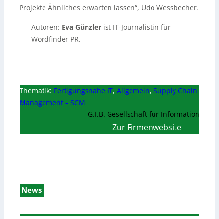
Projekte Ähnliches erwarten lassen“, Udo Wessbecher.
Autoren:
Eva Günzler
ist IT-Journalistin für
Wordfinder PR.
Thematik:
Fertigungsnahe IT
,
Allgemein
,
Supply Chain
Management – SCM
G.I.B. Gesellschaft für Information
Zur Firmenwebsite
News