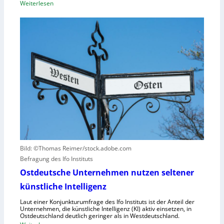
:
Weiterlesen
u
z
B
n
i
M
g
t
W
u
ä
s
n
t
e
d
e
t
N
n
z
I
v
t
S
e
a
-
r
u
2
u
f
r
h
s
u
a
Bild: ©Thomas Reimer/stock.adobe.com
m
c
Befragung des Ifo Instituts
a
h
n
Ostdeutsche Unternehmen nutzen seltener
e
o
künstliche Intelligenz
n
i
h
Laut einer Konjunkturumfrage des Ifo Instituts ist der Anteil der
d
o
Unternehmen, die künstliche Intelligenz (KI) aktiv einsetzen, in
e
Ostdeutschland deutlich geringer als in Westdeutschland.
h
R