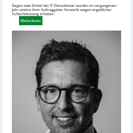
Gegen zwei Drittel der IT-Dienstleister wurden im vergangenen
Jahr seitens ihrer Auftraggeber Vorwürfe wegen angeblicher
Schlechtleistung erhoben.
:
Weiterlesen
M
e
h
r
I
T
-
D
i
e
n
s
t
l
e
i
s
t