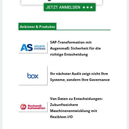
o
n
g
JETZT ANMELDEN
★★★
t
i
e
s
r
t
Anbieter & Produkte
n
i
e
k
h
SAP-Transformation mit
m
Augenmaß: Sicherheit für die
e
richtige Entscheidung
n
n
u
Ihr nächster Audit zeigt nicht Ihre
t
Systeme, sondern Ihre Governance
z
e
n
Von Daten zu Entscheidungen:
s
Zukunftssichere
e
Maschinenentwicklung mit
l
flexiblem I/O
t
e