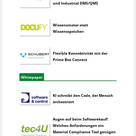
e
und Industrial DMS/QMS
n
z
Wissensmotor statt
Wissensspeicher:
Flexible Konnektivität mit der
Prime Box Connect
Whitepaper
KI schreibt den Code, der Mensch
orchestriert
Augen auf beim Softwarekauf!
Welchen Anforderungen ein
Material Compliance Tool genügen