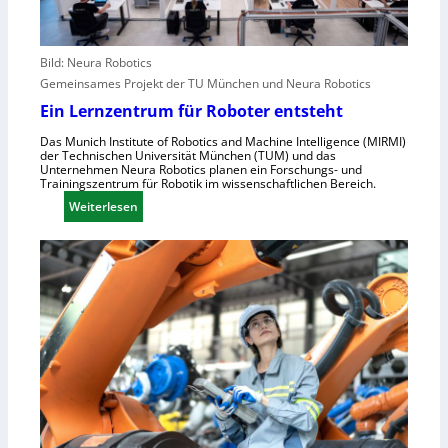
f
l
e
e
r
n
Bild: Neura Robotics
i
s
Gemeinsames Projekt der TU München und Neura Robotics
n
c
Ein Lernzentrum für Roboter entsteht
d
h
u
Das Munich Institute of Robotics and Machine Intelligence (MIRMI)
n
der Technischen Universität München (TUM) und das
s
e
Unternehmen Neura Robotics planen ein Forschungs- und
t
Trainingszentrum für Robotik im wissenschaftlichen Bereich.
l
r
:
Weiterlesen
l
i
E
e
e
i
r
l
n
a
l
L
u
e
e
s
S
r
z
t
n
u
e
z
n
u
e
u
e
n
t
r
t
z