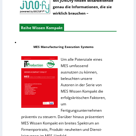
Mit JUNOfy finden Mitarbeitende
genau die Informationen, die sie
wirklich brauchen –
Reihe Wissen Kompakt
MES Manufacturing Execution Systems
Um alle Potenziale eines
MES umfassend
ausnutzen zu können,
beleuchten unsere
Autoren in der Serie von
MES Wissen Kompakt die
erfolgskritischen Faktoren,
um
Fertigungsunternehmen
präventiv zu steuern. Darüber hinaus präsentiert
MES Wissen Kompakt ein breites Spektrum an
Firmenportraits, Produkt- neuheiten und Dienst-
leistungen im MES-Umfeld.