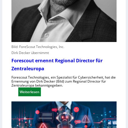
e
r
e
r
l
e
b
Bild: ForeScout Technologies, Inc.
e
Dirk Decker übernimmt
n
V
Forescout ernennt Regional Director für
o
Zentraleuropa
r
Forescout Technologies, ein Spezialist für Cybersicherheit, hat die
w
Ernennung von Dirk Decker (Bild) zum Regional Director für
ü
Zentraleuropa bekanntgegeben.
r
:
Weiterlesen
f
F
e
o
w
r
e
e
g
s
e
c