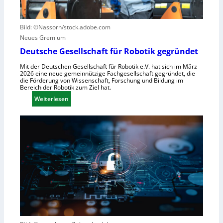
u
r
e
n
u
n
g
m
Bild: ©Nassorn/stock.adobe.com
s
f
Neues Gremium
s
ü
Deutsche Gesellschaft für Robotik gegründet
y
r
Mit der Deutschen Gesellschaft für Robotik e.V. hat sich im März
s
R
2026 eine neue gemeinnützige Fachgesellschaft gegründet, die
t
o
die Förderung von Wissenschaft, Forschung und Bildung im
Bereich der Robotik zum Ziel hat.
e
b
m
:
Weiterlesen
o
e
D
t
i
e
e
n
u
r
s
t
e
V
s
n
i
c
t
s
h
s
i
e
t
e
G
e
r
e
h
n
s
t