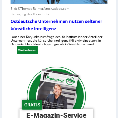
u
a
m
c
Bild: ©Thomas Reimer/stock.adobe.com
a
h
Befragung des Ifo Instituts
n
e
Ostdeutsche Unternehmen nutzen seltener
o
n
künstliche Intelligenz
i
h
d
o
Laut einer Konjunkturumfrage des Ifo Instituts ist der Anteil der
Unternehmen, die künstliche Intelligenz (KI) aktiv einsetzen, in
e
h
Ostdeutschland deutlich geringer als in Westdeutschland.
R
e
:
Weiterlesen
o
K
O
b
o
s
o
s
t
t
t
d
e
e
e
r
n
u
i
t
n
s
d
c
e
GRATIS
h
r
e
L
E-Magazin-Service
U