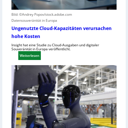
i
r
c
ü
k
Bild: ©Andrey Popov/stock.adobe.com
n
a
Datensouveränität in Europa
d
u
Ungenutzte Cloud-Kapazitäten verursachen
e
f
t
hohe Kosten
C
R
Insight hat eine Studie zu Cloud-Ausgaben und digitaler
Souveränität in Europa veröffentlicht.
A
:
Weiterlesen
,
U
E
n
U
g
-
e
M
n
a
u
s
t
c
z
h
t
i
e
n
C
e
l
n