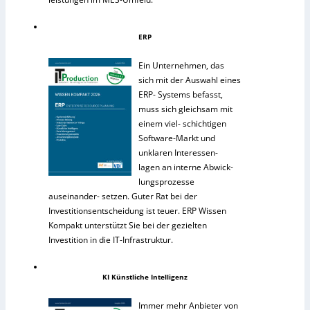
ERP
Ein Unternehmen, das
sich mit der Auswahl eines
ERP- Systems befasst,
muss sich gleichsam mit
einem viel- schichtigen
Software-Markt und
unklaren Interessen-
lagen an interne Abwick-
lungsprozesse
auseinander- setzen. Guter Rat bei der
Investitionsentscheidung ist teuer. ERP Wissen
Kompakt unterstützt Sie bei der gezielten
Investition in die IT-Infrastruktur.
KI Künstliche Intelligenz
Immer mehr Anbieter von