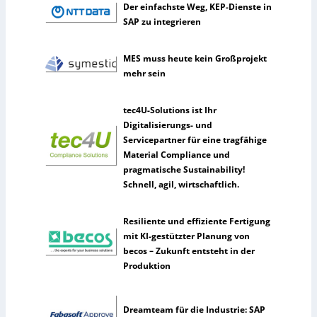
n
Der einfachste Weg, KEP-Dienste in
e
SAP zu integrieren
r
k
MES muss heute kein Großprojekt
ü
mehr sein
n
s
t
tec4U-Solutions ist Ihr
l
Digitalisierungs- und
i
Servicepartner für eine tragfähige
c
Material Compliance und
h
pragmatische Sustainability!
e
Schnell, agil, wirtschaftlich.
I
n
Resiliente und effiziente Fertigung
t
mit KI-gestützter Planung von
e
becos – Zukunft entsteht in der
l
Produktion
l
i
g
Dreamteam für die Industrie: SAP