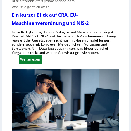
e
e
Bild: ©greenbutterfly/stock.adobe.com
h
l
Was ist eigentlich was?
m
l
Ein kurzer Blick auf CRA, EU-
e
s
Maschinenverordnung und NIS-2
n
c
h
Gezielte Cyberangriffe auf Anlagen und Maschinen sind längst
Realität. Mit CRA, NIS2 und der neuen EU-Maschinenverordnung
a
reagiert der Gesetzgeber nicht nur mit klaren Empfehlungen,
f
sondern auch mit konkreten Meldepflichten, Vorgaben und
Sanktionen. NTT Data fasst zusammen, was hinter den drei
t
Vorgaben steckt und welche Auswirkungen sie haben.
f
:
Weiterlesen
ü
E
r
i
R
n
o
k
b
u
o
r
t
z
i
e
k
r
g
B
e
l
g