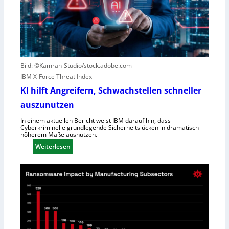
n
o
S
u
c
t
h
e
l
r
e
n
Bild: ©Kamran-Studio/stock.adobe.com
c
e
IBM X-Force Threat Index
h
n
KI hilft Angreifern, Schwachstellen schneller
t
n
l
auszunutzen
t
e
R
In einem aktuellen Bericht weist IBM darauf hin, dass
i
Cyberkriminelle grundlegende Sicherheitslücken in dramatisch
e
höherem Maße ausnutzen.
s
g
:
t
Weiterlesen
i
K
u
o
I
n
n
h
g
a
i
l
l
D
f
i
t
r