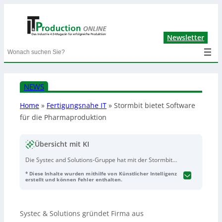
Lin
Newsletter
Search
NEWS
Home
»
Fertigungsnahe IT
»
Stormbit bietet Software
für die Pharmaproduktion
Übersicht mit KI
Die Systec and Solutions-Gruppe hat mit der Stormbit
GmbH ein neues Softwareunternehmen ausgegründet.
* Diese Inhalte wurden mithilfe von Künstlicher Intelligenz
Stormbit entwickelt Lösungen für Kommunikations- und
erstellt und können Fehler enthalten.
Informationsprozesse in der Pharma-Produktion (sowie
Lebensmittel- und Kosmetikproduktion), um
Produktionsdaten in Echtzeit dort bereitzustellen, wo sie
Systec & Solutions gründet Firma aus
benötigt werden – als Basis auch für Predictive