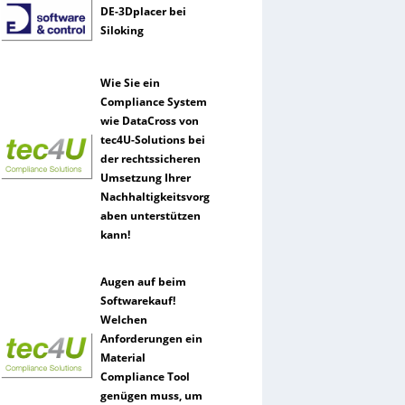
DE-3Dplacer bei
Siloking
Wie Sie ein
Compliance System
wie DataCross von
tec4U-Solutions bei
der rechtssicheren
Umsetzung Ihrer
Nachhaltigkeitsvorg
aben unterstützen
kann!
Augen auf beim
Softwarekauf!
Welchen
Anforderungen ein
Material
Compliance Tool
genügen muss, um