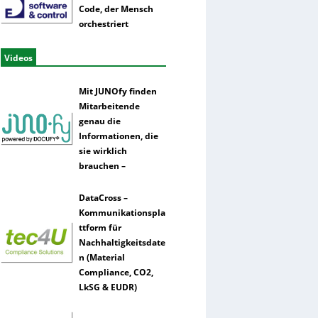
Code, der Mensch
orchestriert
Videos
Mit JUNOfy finden
Mitarbeitende
genau die
Informationen, die
sie wirklich
brauchen –
DataCross –
Kommunikationspla
ttform für
Nachhaltigkeitsdate
n (Material
Compliance, CO2,
LkSG & EUDR)