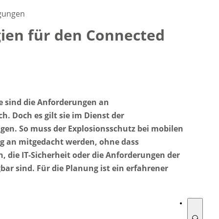
ich die Geräte funktional erweitern – bis hin zur Alternative für einen
ngungen
rungstreiber wird
Augmented Reality
beschrieben: AR blendet
ins Sichtfeld ein, reduziert die kognitive Belastung und ermöglicht
ien für den Connected
fert dafür Bandbreite und geringe Latenz, inklusive Remote-Support
voraussetzung betont, u. a. durch biometrische Authentifizierung und
gen Updates. Ausblick: Mobile Geräte werden zum zentralen Hub für
sistenzsysteme und
Audio-Headsets
als primäre Schnittstelle weiter an
ie sind die Anforderungen an
ch. Doch es gilt sie im Dienst der
gen. So muss der Explosionsschutz bei mobilen
ng an mitgedacht werden, ohne dass
 die IT-Sicherheit oder die Anforderungen der
ar sind. Für die Planung ist ein erfahrener