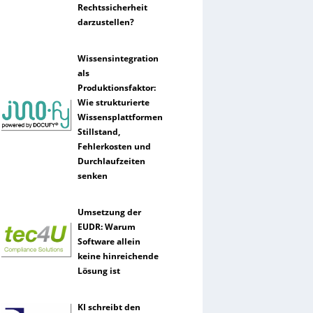
Rechtssicherheit
darzustellen?
Wissensintegration
als
Produktionsfaktor:
Wie strukturierte
Wissensplattformen
Stillstand,
Fehlerkosten und
Durchlaufzeiten
senken
Umsetzung der
EUDR: Warum
Software allein
keine hinreichende
Lösung ist
KI schreibt den