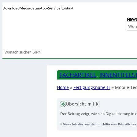
Download
Mediadaten
Abo-Service
Kontakt
NEW
S
u
c
h
Search
e
n
FACHARTIKEL
, 
INNENTITELS
Home
»
Fertigungsnahe IT
»
Mobile Te
Übersicht mit KI
Der Beitrag zeigt, wie sich Digitalisierung 
mit besonderem Fokus auf Explosionsschutz, I
* Diese Inhalte wurden mithilfe von Künstlicher 
Pepperl+Fuchs bietet dafür robuste, ex-geei
mit Stift- und Handschuhbedienung, großem 
sichere Zugangs- und Identitätskontrollen a