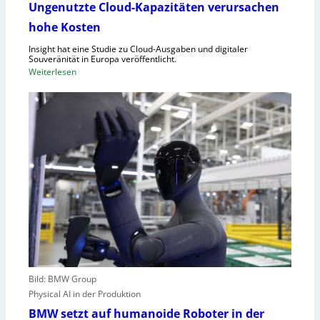
d
u
Ungenutzte Cloud-Kapazitäten verursachen
e
f
hohe Kosten
t
C
Insight hat eine Studie zu Cloud-Ausgaben und digitaler
R
Souveränität in Europa veröffentlicht.
A
:
Weiterlesen
,
U
E
n
U
g
-
e
M
n
a
u
s
t
c
z
h
t
i
e
n
C
e
l
n
o
v
Bild: BMW Group
u
e
Physical AI in der Produktion
d
r
-
BMW setzt auf humanoide Roboter in der
o