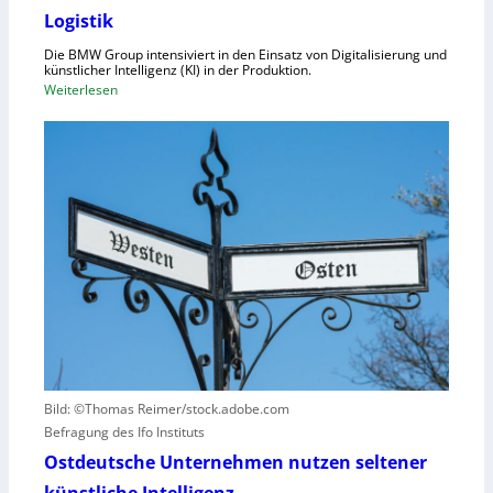
K
Logistik
r
a
d
Die BMW Group intensiviert in den Einsatz von Digitalisierung und
p
n
künstlicher Intelligenz (KI) in der Produktion.
a
:
Weiterlesen
u
z
B
n
i
M
g
t
W
u
ä
s
n
t
e
d
e
t
N
n
z
I
v
t
S
e
a
-
r
u
2
u
f
r
h
s
u
a
Bild: ©Thomas Reimer/stock.adobe.com
m
c
Befragung des Ifo Instituts
a
h
n
Ostdeutsche Unternehmen nutzen seltener
e
o