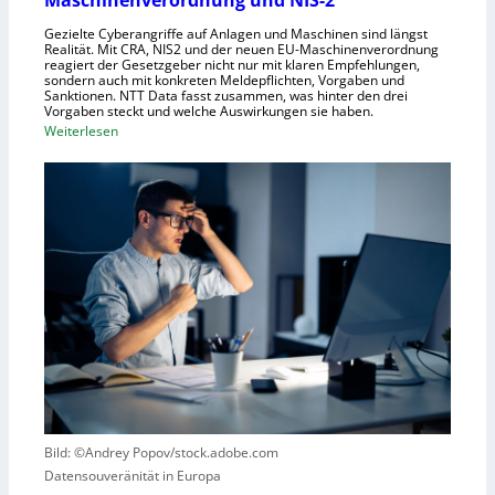
Maschinenverordnung und NIS-2
e
c
Gezielte Cyberangriffe auf Anlagen und Maschinen sind längst
n
h
Realität. Mit CRA, NIS2 und der neuen EU-Maschinenverordnung
a
reagiert der Gesetzgeber nicht nur mit klaren Empfehlungen,
sondern auch mit konkreten Meldepflichten, Vorgaben und
f
Sanktionen. NTT Data fasst zusammen, was hinter den drei
t
Vorgaben steckt und welche Auswirkungen sie haben.
f
:
Weiterlesen
ü
E
r
i
R
n
o
k
b
u
o
r
t
z
i
e
k
r
g
B
e
l
g
i
r
c
Bild: ©Andrey Popov/stock.adobe.com
ü
k
Datensouveränität in Europa
n
a