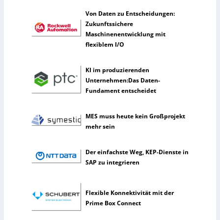
i
e
k
h
Von Daten zu Entscheidungen:
m
Zukunftssichere
e
Maschinenentwicklung mit
n
flexiblem I/O
n
u
KI im produzierenden
t
Unternehmen:Das Daten-
z
Fundament entscheidet
e
n
s
MES muss heute kein Großprojekt
e
mehr sein
l
t
Der einfachste Weg, KEP-Dienste in
e
SAP zu integrieren
n
e
r
Flexible Konnektivität mit der
k
Prime Box Connect
ü
n