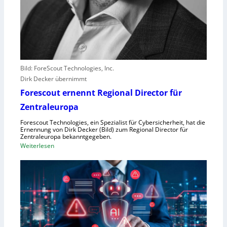
r
e
r
l
e
b
Bild: ForeScout Technologies, Inc.
e
Dirk Decker übernimmt
n
Forescout ernennt Regional Director für
V
o
Zentraleuropa
r
Forescout Technologies, ein Spezialist für Cybersicherheit, hat die
w
Ernennung von Dirk Decker (Bild) zum Regional Director für
ü
Zentraleuropa bekanntgegeben.
:
Weiterlesen
r
F
f
o
e
r
w
e
e
s
g
c
e
o
n