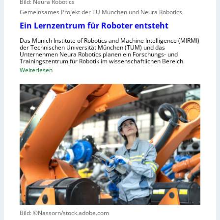
r
Bild: Neura Robotics
n
i
Gemeinsames Projekt der TU München und Neura Robotics
s
n
Ein Lernzentrum für Roboter entsteht
c
d
h
Das Munich Institute of Robotics and Machine Intelligence (MIRMI)
u
der Technischen Universität München (TUM) und das
n
s
Unternehmen Neura Robotics planen ein Forschungs- und
e
Trainingszentrum für Robotik im wissenschaftlichen Bereich.
t
:
Weiterlesen
l
r
E
l
i
i
e
e
n
r
l
L
a
l
e
u
e
r
s
S
n
z
t
z
u
e
e
n
u
n
u
e
t
t
r
r
z
u
u
e
n
Bild: ©Nassorn/stock.adobe.com
m
n
g