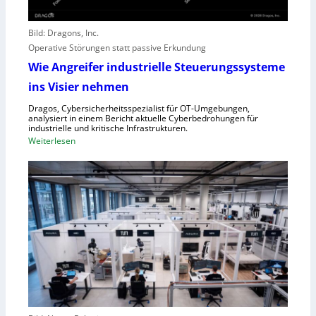
g
t
r
o
e
Bild: Dragons, Inc.
r
i
Operative Störungen statt passive Erkundung
f
f
Wie Angreifer industrielle Steuerungssysteme
ü
e
ins Visier nehmen
r
r
Z
n
Dragos, Cybersicherheitsspezialist für OT-Umgebungen,
e
analysiert in einem Bericht aktuelle Cyberbedrohungen für
,
industrielle und kritische Infrastrukturen.
n
S
:
Weiterlesen
t
c
W
r
h
i
a
w
e
l
a
A
e
c
n
u
h
g
r
s
r
o
t
e
p
e
i
a
l
f
l
e
e