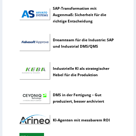
s
SAP-Transformation mit
t
Augenmaß: Sicherheit für die
l
richtige Entscheidung
i
c
h
Dreamteam für die Industrie: SAP
e
und Industrial DMS/QMS
I
n
t
Industrielle KI als strategischer
e
Hebel für die Produktion
l
l
i
DMS in der Fertigung – Gut
g
produziert, besser archiviert
e
n
z
KI-Agenten mit messbarem ROI