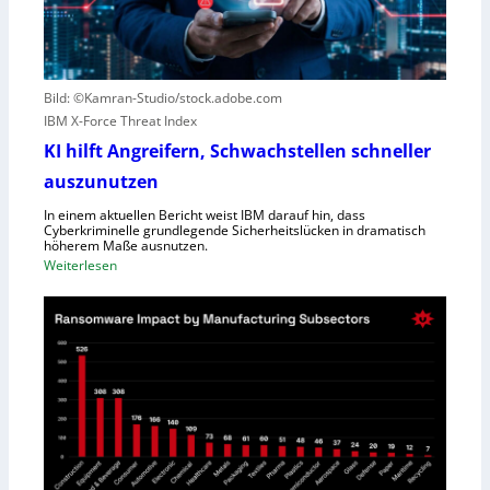
u
S
t
c
e
h
r
l
Bild: ©Kamran-Studio/stock.adobe.com
n
e
IBM X-Force Threat Index
e
c
n
KI hilft Angreifern, Schwachstellen schneller
h
n
t
auszunutzen
t
l
R
In einem aktuellen Bericht weist IBM darauf hin, dass
e
Cyberkriminelle grundlegende Sicherheitslücken in dramatisch
e
i
höherem Maße ausnutzen.
g
s
:
Weiterlesen
i
t
K
o
u
I
n
n
h
a
g
i
l
l
D
f
i
t
r
A
e
n
c