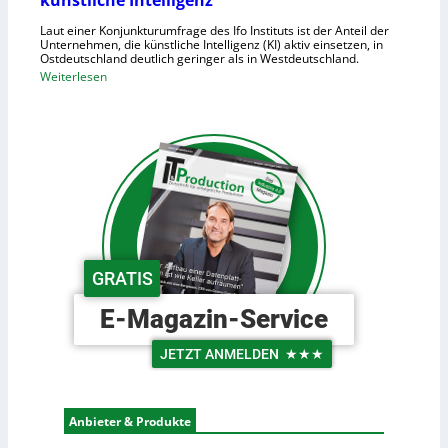
künstliche Intelligenz
n
i
h
Laut einer Konjunkturumfrage des Ifo Instituts ist der Anteil der
d
o
Unternehmen, die künstliche Intelligenz (KI) aktiv einsetzen, in
e
Ostdeutschland deutlich geringer als in Westdeutschland.
h
R
:
Weiterlesen
e
o
O
K
b
s
o
o
t
s
t
d
t
e
e
e
r
u
n
i
t
n
s
d
c
GRATIS
e
h
r
e
E-Magazin-Service
L
U
o
n
JETZT ANMELDEN
★★★
g
t
i
e
s
r
Anbieter & Produkte
t
n