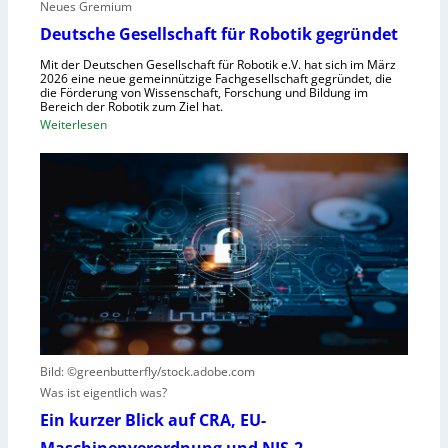
Neues Gremium
f
s
ü
Deutsche Gesellschaft für Robotik gegründet
s
r
y
Mit der Deutschen Gesellschaft für Robotik e.V. hat sich im März
R
2026 eine neue gemeinnützige Fachgesellschaft gegründet, die
s
die Förderung von Wissenschaft, Forschung und Bildung im
o
t
Bereich der Robotik zum Ziel hat.
b
e
:
Weiterlesen
o
m
D
t
e
e
e
i
u
r
n
t
e
s
s
n
V
c
t
i
h
s
s
e
t
i
G
e
e
e
h
r
s
t
Bild: ©greenbutterfly/stock.adobe.com
n
e
Was ist eigentlich was?
e
l
h
l
Ein kurzer Blick auf CRA, EU-
m
s