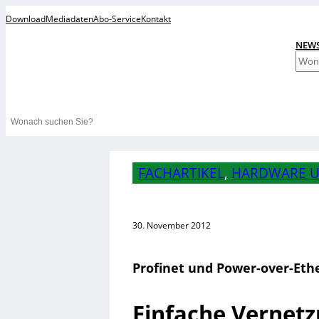
Download
Mediadaten
Abo-Service
Kontakt
NEW
S
u
c
h
Search
e
n
FACHARTIKEL
, 
HARDWARE U
30. November 2012
Profinet und Power-over-Eth
Einfache Vernetz