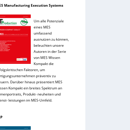
S Manufacturing Execution Systems
Um alle Potenziale
eines MES
umfassend
ausnutzen zu können,
beleuchten unsere
Autoren in der Serie
von MES Wissen
Kompakt die
folgskritischen Faktoren, um
rtigungsunternehmen präventiv zu
euern. Darüber hinaus präsentiert MES
ssen Kompakt ein breites Spektrum an
rmenportraits, Produkt- neuheiten und
enst- leistungen im MES-Umfeld.
RP