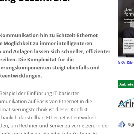
-Kommunikation hin zu Echtzeit-Ethernet
e Möglichkeit zu immer intelligenteren
und Anlagen lassen sich schneller, effizienter
reiben. Die Komplexität für die
GRATIS
E-
ierungskomponenten steigt ebenfalls und
äteentwicklungen.
Anbiete
eispiel der Einführung IT-basierter
munikation auf Basis von Ethernet in die
matisierungstechnik ist dieser Konflikt
haulich darstellbar: Ethernet ist entwickelt
den, um Rechner und Server zu vernetzen. In der
 müssen einfache, eingebettete Systeme in