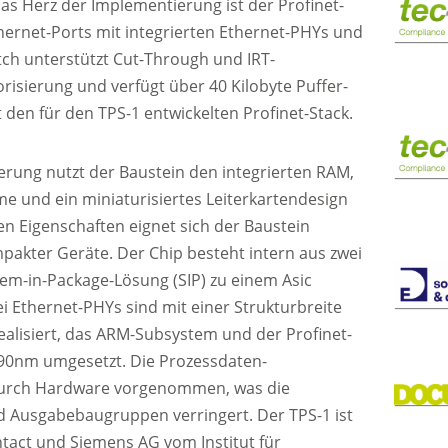
s Herz der Implementierung ist der Profinet-
thernet-Ports mit integrierten Ethernet-PHYs und
tch unterstützt Cut-Through und IRT-
risierung und verfügt über 40 Kilobyte Puffer-
den für den TPS-1 entwickelten Profinet-Stack.
erung nutzt der Baustein den integrierten RAM,
e und ein miniaturisiertes Leiterkartendesign
n Eigenschaften eignet sich der Baustein
pakter Geräte. Der Chip besteht intern aus zwei
tem-in-Package-Lösung (SIP) zu einem Asic
 Ethernet-PHYs sind mit einer Strukturbreite
alisiert, das ARM-Subsystem und der Profinet-
 90nm umgesetzt. Die Prozessdaten-
durch Hardware vorgenommen, was die
nd Ausgabebaugruppen verringert. Der TPS-1 ist
tact und Siemens AG vom Institut für