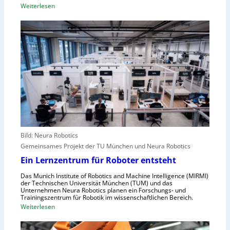
S
:
Weiterlesen
t
c
W
r
h
i
a
w
e
l
a
A
e
c
n
u
h
g
r
s
r
o
t
e
p
e
i
a
l
f
l
e
e
r
Bild: Neura Robotics
n
i
Gemeinsames Projekt der TU München und Neura Robotics
s
n
Ein Lernzentrum für Roboter entsteht
c
d
h
Das Munich Institute of Robotics and Machine Intelligence (MIRMI)
u
der Technischen Universität München (TUM) und das
n
s
Unternehmen Neura Robotics planen ein Forschungs- und
e
Trainingszentrum für Robotik im wissenschaftlichen Bereich.
t
:
Weiterlesen
l
r
E
l
i
i
e