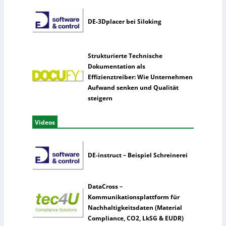
DE-3Dplacer bei Siloking
Strukturierte Technische
Dokumentation als
Effizienztreiber: Wie Unternehmen
Aufwand senken und Qualität
steigern
Videos
DE-instruct – Beispiel Schreinerei
DataCross –
Kommunikationsplattform für
Nachhaltigkeitsdaten (Material
Compliance, CO2, LkSG & EUDR)