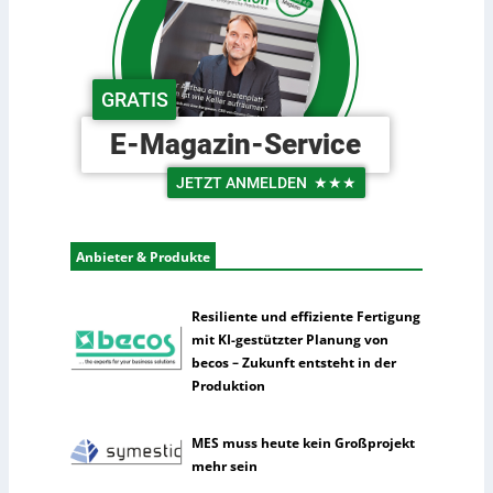
e
r
u
n
i
t
n
s
d
c
GRATIS
e
h
r
e
E-Magazin-Service
L
U
o
n
JETZT ANMELDEN
★★★
g
t
i
e
s
r
Anbieter & Produkte
t
n
i
e
k
h
Resiliente und effiziente Fertigung
m
mit KI-gestützter Planung von
e
becos – Zukunft entsteht in der
n
Produktion
n
u
MES muss heute kein Großprojekt
t
mehr sein
z