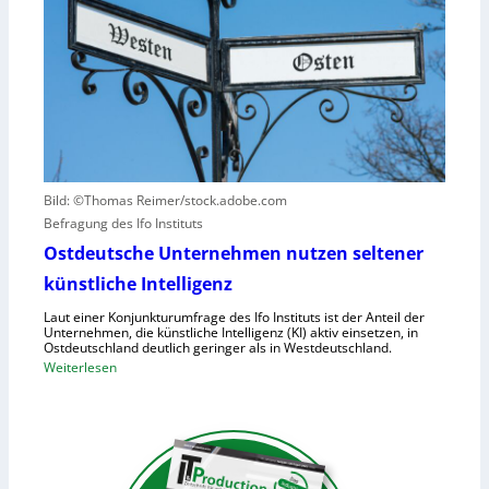
e
t
N
n
z
I
v
t
S
e
a
-
r
u
2
u
f
r
h
s
u
a
Bild: ©Thomas Reimer/stock.adobe.com
m
c
Befragung des Ifo Instituts
a
h
n
Ostdeutsche Unternehmen nutzen seltener
e
o
künstliche Intelligenz
n
i
h
Laut einer Konjunkturumfrage des Ifo Instituts ist der Anteil der
d
o
Unternehmen, die künstliche Intelligenz (KI) aktiv einsetzen, in
e
Ostdeutschland deutlich geringer als in Westdeutschland.
h
R
:
Weiterlesen
e
o
O
K
b
s
o
o
t
s
t
d
t
e
e