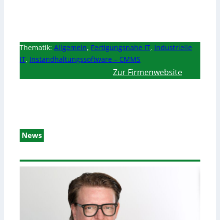
Thematik:
Allgemein
,
Fertigungsnahe IT
,
Industrielle
IT
,
Instandhaltungssoftware – CMMS
Zur Firmenwebsite
News