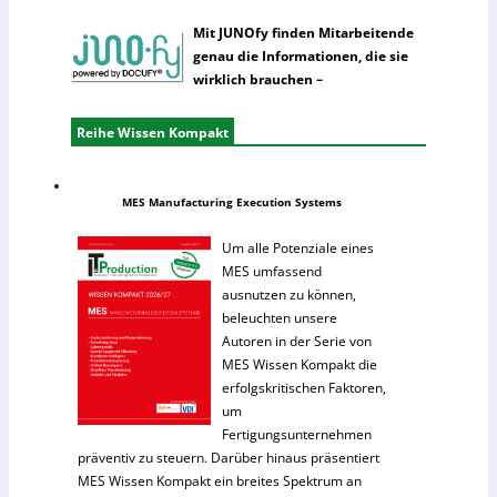
Mit JUNOfy finden Mitarbeitende
genau die Informationen, die sie
wirklich brauchen –
Reihe Wissen Kompakt
MES Manufacturing Execution Systems
Um alle Potenziale eines
MES umfassend
ausnutzen zu können,
beleuchten unsere
Autoren in der Serie von
MES Wissen Kompakt die
erfolgskritischen Faktoren,
um
Fertigungsunternehmen
präventiv zu steuern. Darüber hinaus präsentiert
MES Wissen Kompakt ein breites Spektrum an