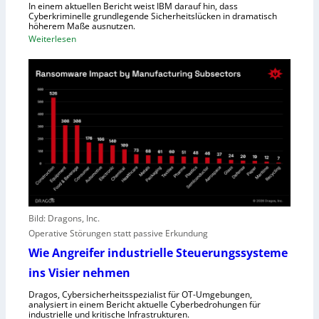
R
In einem aktuellen Bericht weist IBM darauf hin, dass
e
Cyberkriminelle grundlegende Sicherheitslücken in dramatisch
e
i
höherem Maße ausnutzen.
g
s
:
Weiterlesen
i
t
K
o
u
I
n
n
h
a
g
i
l
l
D
f
i
t
r
A
e
n
c
g
t
r
o
e
Bild: Dragons, Inc.
r
i
Operative Störungen statt passive Erkundung
f
f
Wie Angreifer industrielle Steuerungssysteme
ü
e
ins Visier nehmen
r
r
Z
n
Dragos, Cybersicherheitsspezialist für OT-Umgebungen,
e
analysiert in einem Bericht aktuelle Cyberbedrohungen für
,
industrielle und kritische Infrastrukturen.
n