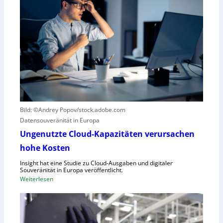
o
k
b
u
o
r
t
z
i
e
k
r
g
B
e
l
g
i
r
c
Bild: ©Andrey Popov/stock.adobe.com
ü
k
Datensouveränität in Europa
n
a
d
u
Ungenutzte Cloud-Kapazitäten verursachen
e
f
hohe Kosten
t
C
Insight hat eine Studie zu Cloud-Ausgaben und digitaler
R
Souveränität in Europa veröffentlicht.
A
:
Weiterlesen
,
U
E
n
U
g
-
e