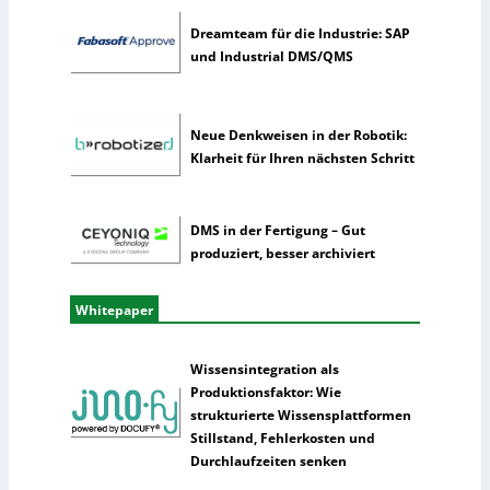
t
Dreamteam für die Industrie: SAP
e
und Industrial DMS/QMS
l
l
i
Neue Denkweisen in der Robotik:
g
Klarheit für Ihren nächsten Schritt
e
n
z
DMS in der Fertigung – Gut
produziert, besser archiviert
Whitepaper
Wissensintegration als
Produktionsfaktor: Wie
strukturierte Wissensplattformen
Stillstand, Fehlerkosten und
Durchlaufzeiten senken