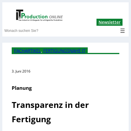
Lin
Newsletter
Search
FACHARTIKEL
, 
FERTIGUNGSNAHE IT
3. Juni 2016
Planung
Transparenz in der
Fertigung