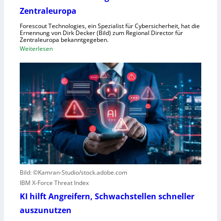
o
Zentraleuropa
r
Forescout Technologies, ein Spezialist für Cybersicherheit, hat die
w
Ernennung von Dirk Decker (Bild) zum Regional Director für
ü
Zentraleuropa bekanntgegeben.
:
Weiterlesen
r
F
f
o
e
r
w
e
e
s
g
c
e
o
n
u
S
t
c
e
h
r
l
Bild: ©Kamran-Studio/stock.adobe.com
n
e
IBM X-Force Threat Index
e
c
n
KI hilft Angreifern, Schwachstellen schneller
h
n
t
auszunutzen
t
l