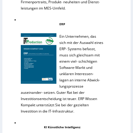
Firmenportraits, Produkt- neuheiten und Dienst-
leistungen im MES-Umfeld.
ERP
Ein Unternehmen, das
sich mit der Auswahl eines
ERP- Systems befasst,
muss sich gleichsam mit
einem viel- schichtigen
Software-Markt und
unklaren Interessen-
lagen an interne Abwick-
lungsprozesse
auseinander- setzen. Guter Rat bei der
Investitionsentscheidung ist teuer. ERP Wissen
Kompakt unterstützt Sie bei der gezielten
Investition in die IT-Infrastruktur.
KI Künstliche Intelligenz