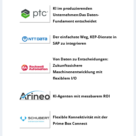
e
n
KI im produzierenden
s
Unternehmen:Das Daten-
e
Fundament entscheidet
l
t
Der einfachste Weg, KEP-Dienste in
e
SAP zu integrieren
n
e
Von Daten zu Entscheidungen:
r
Zukunftssichere
k
Maschinenentwicklung mit
ü
flexiblem I/O
n
s
t
KI-Agenten mit messbarem ROI
l
i
c
h
Flexible Konnektivität mit der
e
Prime Box Connect
I
n