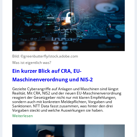
r
n
t
e
s
s
n
V
c
t
i
h
s
s
e
t
i
G
e
e
e
h
r
s
t
Bild: ©greenbutterfly/stock.adobe.com
n
e
Was ist eigentlich was?
e
l
h
l
Ein kurzer Blick auf CRA, EU-
m
s
Maschinenverordnung und NIS-2
e
c
Gezielte Cyberangriffe auf Anlagen und Maschinen sind längst
n
h
Realität. Mit CRA, NIS2 und der neuen EU-Maschinenverordnung
a
reagiert der Gesetzgeber nicht nur mit klaren Empfehlungen,
sondern auch mit konkreten Meldepflichten, Vorgaben und
f
Sanktionen. NTT Data fasst zusammen, was hinter den drei
t
Vorgaben steckt und welche Auswirkungen sie haben.
f
:
Weiterlesen
ü
E
r
i
R
n