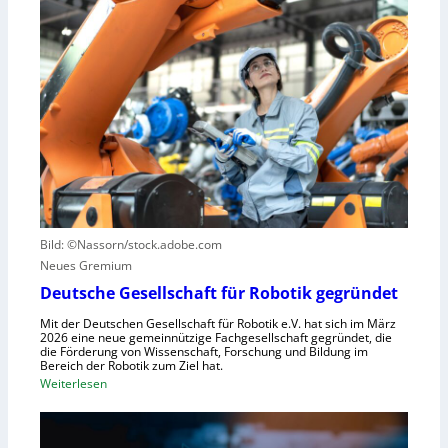
e
n
r
l
L
a
l
e
u
e
r
s
S
n
z
t
z
u
e
e
n
u
n
u
e
t
t
r
r
z
u
u
e
n
Bild: ©Nassorn/stock.adobe.com
m
n
g
Neues Gremium
f
s
ü
Deutsche Gesellschaft für Robotik gegründet
s
r
y
Mit der Deutschen Gesellschaft für Robotik e.V. hat sich im März
R
2026 eine neue gemeinnützige Fachgesellschaft gegründet, die
s
die Förderung von Wissenschaft, Forschung und Bildung im
o
t
Bereich der Robotik zum Ziel hat.
b
e
:
Weiterlesen
o
m
D
t
e
e
e
i
u