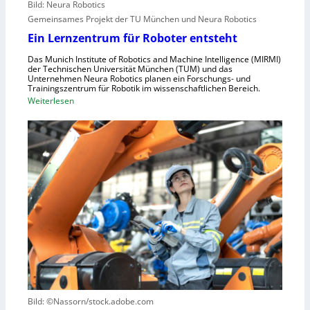
r
Bild: Neura Robotics
n
i
Gemeinsames Projekt der TU München und Neura Robotics
s
n
Ein Lernzentrum für Roboter entsteht
c
d
h
Das Munich Institute of Robotics and Machine Intelligence (MIRMI)
u
der Technischen Universität München (TUM) und das
n
s
Unternehmen Neura Robotics planen ein Forschungs- und
e
Trainingszentrum für Robotik im wissenschaftlichen Bereich.
t
:
Weiterlesen
l
r
E
l
i
i
e
e
n
r
l
L
a
l
e
u
e
r
s
S
n
z
t
z
u
e
e
n
u
n
u
e
t
t
r
r
z
u
u
e
n
Bild: ©Nassorn/stock.adobe.com
m
n
g