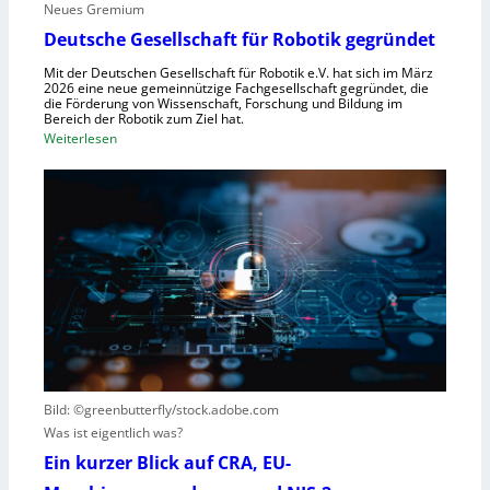
Neues Gremium
f
s
ü
Deutsche Gesellschaft für Robotik gegründet
s
r
y
Mit der Deutschen Gesellschaft für Robotik e.V. hat sich im März
R
2026 eine neue gemeinnützige Fachgesellschaft gegründet, die
s
die Förderung von Wissenschaft, Forschung und Bildung im
o
t
Bereich der Robotik zum Ziel hat.
b
e
:
Weiterlesen
o
m
D
t
e
e
e
i
u
r
n
t
e
s
s
n
V
c
t
i
h
s
s
e
t
i
G
e
e
e
h
r
s
t
Bild: ©greenbutterfly/stock.adobe.com
n
e
Was ist eigentlich was?
e
l
h
l
Ein kurzer Blick auf CRA, EU-
m
s