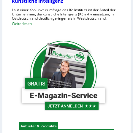
künstliche Intelligenz
n
i
h
Laut einer Konjunkturumfrage des Ifo Instituts ist der Anteil der
d
o
Unternehmen, die künstliche Intelligenz (KI) aktiv einsetzen, in
e
Ostdeutschland deutlich geringer als in Westdeutschland.
h
R
:
Weiterlesen
e
o
O
K
b
s
o
o
t
s
t
d
t
e
e
e
r
u
n
i
t
n
s
d
c
GRATIS
e
h
r
e
E-Magazin-Service
L
U
o
n
JETZT ANMELDEN
★★★
g
t
i
e
s
r
Anbieter & Produkte
t
n