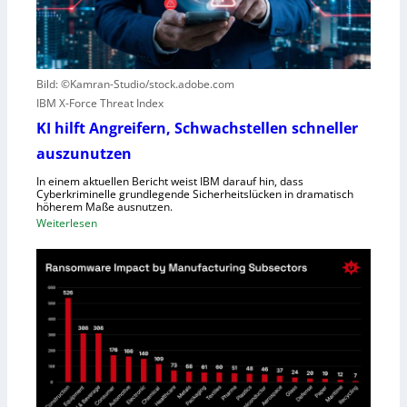
u
S
t
c
e
h
r
l
Bild: ©Kamran-Studio/stock.adobe.com
n
e
IBM X-Force Threat Index
e
c
n
KI hilft Angreifern, Schwachstellen schneller
h
n
t
auszunutzen
t
l
R
In einem aktuellen Bericht weist IBM darauf hin, dass
e
Cyberkriminelle grundlegende Sicherheitslücken in dramatisch
e
i
höherem Maße ausnutzen.
g
s
:
Weiterlesen
i
t
K
o
u
I
n
n
h
a
g
i
l
l
D
f
i
t
r
A
e
n