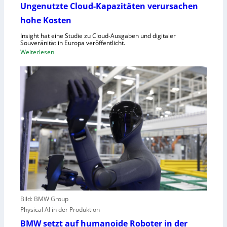
d
u
Ungenutzte Cloud-Kapazitäten verursachen
e
f
hohe Kosten
t
C
Insight hat eine Studie zu Cloud-Ausgaben und digitaler
R
Souveränität in Europa veröffentlicht.
A
:
Weiterlesen
,
U
E
n
U
g
-
e
M
n
a
u
s
t
c
z
h
t
i
e
n
C
e
l
n
o
v
Bild: BMW Group
u
e
Physical AI in der Produktion
d
r
-
BMW setzt auf humanoide Roboter in der