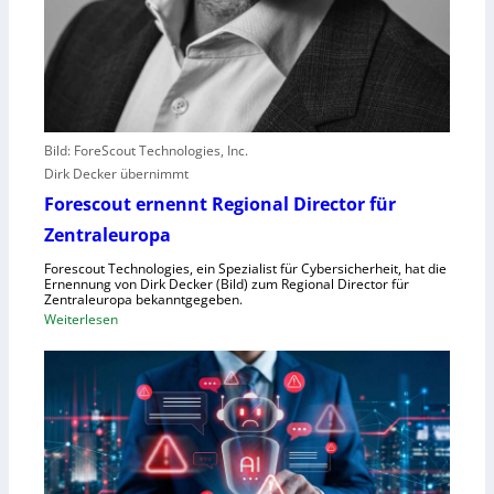
r
e
r
l
e
b
Bild: ForeScout Technologies, Inc.
e
Dirk Decker übernimmt
n
Forescout ernennt Regional Director für
V
o
Zentraleuropa
r
Forescout Technologies, ein Spezialist für Cybersicherheit, hat die
w
Ernennung von Dirk Decker (Bild) zum Regional Director für
ü
Zentraleuropa bekanntgegeben.
:
Weiterlesen
r
F
f
o
e
r
w
e
e
s
g
c
e
o
n