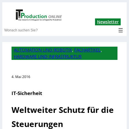
Lin
Newsletter
Search
AUTOMATION UND ROBOTIK
, 
FACHARTIKEL
, 
HARDWARE UND INFRASTRUKTUR
4. Mai 2016
IT-Sicherheit
Weltweiter Schutz für die
Steuerungen