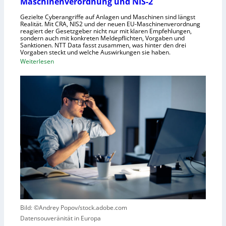
Maschinenverordnung und NIS-2
e
c
Gezielte Cyberangriffe auf Anlagen und Maschinen sind längst
n
h
Realität. Mit CRA, NIS2 und der neuen EU-Maschinenverordnung
a
reagiert der Gesetzgeber nicht nur mit klaren Empfehlungen,
sondern auch mit konkreten Meldepflichten, Vorgaben und
f
Sanktionen. NTT Data fasst zusammen, was hinter den drei
t
Vorgaben steckt und welche Auswirkungen sie haben.
f
:
Weiterlesen
ü
E
r
i
R
n
o
k
b
u
o
r
t
z
i
e
k
r
g
B
e
l
g
i
r
c
Bild: ©Andrey Popov/stock.adobe.com
ü
k
Datensouveränität in Europa
n
a