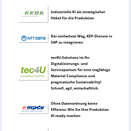
i
e
k
h
Industrielle KI als strategischer
m
Hebel für die Produktion
e
n
n
Der einfachste Weg, KEP-Dienste in
u
SAP zu integrieren
t
z
tec4U-Solutions ist Ihr
e
Digitalisierungs- und
n
Servicepartner für eine tragfähige
s
Material Compliance und
e
pragmatische Sustainability!
l
Schnell, agil, wirtschaftlich.
t
e
n
Ohne Datenordnung keine
e
Effizienz: Wie Sie Ihre Produktion
r
KI-ready machen
k
ü