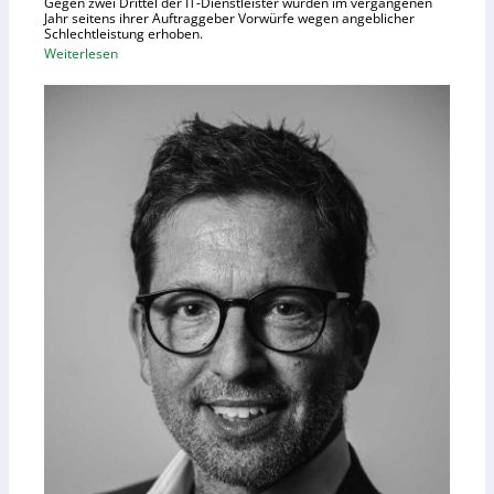
Gegen zwei Drittel der IT-Dienstleister wurden im vergangenen
Jahr seitens ihrer Auftraggeber Vorwürfe wegen angeblicher
Schlechtleistung erhoben.
:
Weiterlesen
M
e
h
r
I
T
-
D
i
e
n
s
t
l
e
i
s
t
e