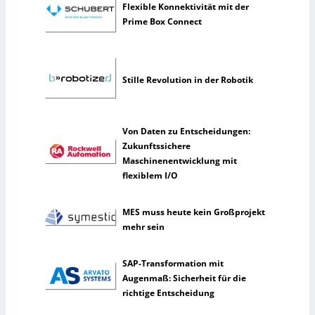
n
Flexible Konnektivität mit der
s
Prime Box Connect
t
l
i
c
Stille Revolution in der Robotik
h
e
I
Von Daten zu Entscheidungen:
n
Zukunftssichere
t
Maschinenentwicklung mit
e
flexiblem I/O
l
l
i
MES muss heute kein Großprojekt
g
mehr sein
e
n
SAP-Transformation mit
z
Augenmaß: Sicherheit für die
richtige Entscheidung