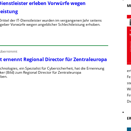
Dienstleister erleben Vorwürfe wegen
ME
leistung
rittel der IT-Dienstleister wurden im vergangenen Jahr seitens
ggeber Vorwürfe wegen angeblicher Schlechtleistung erhoben.
M
e
h
 übernimmt
t ernennt Regional Director für Zentraleuropa
T
chnologies, ein Spezialist für Cybersicherheit, hat die Ernennung
er
ker (Bild) zum Regional Director für Zentraleuropa
ben.
Fe
D
st
Wi
e
o
Fi
n
Di
e
E
e
o
u