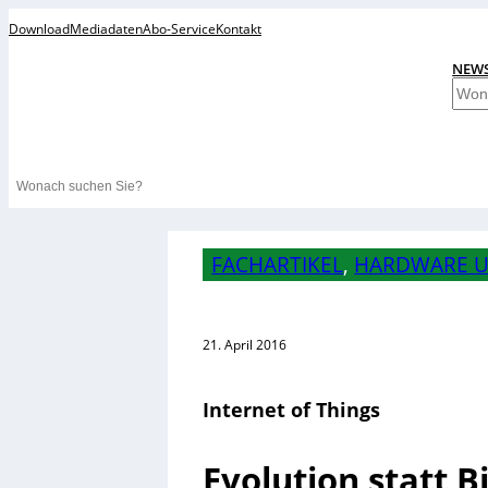
Download
Mediadaten
Abo-Service
Kontakt
NEW
S
u
c
h
Search
e
n
FACHARTIKEL
, 
HARDWARE U
21. April 2016
Internet of Things
Evolution statt B