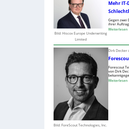
Mehr IT-
Schlecht
Gegen zwei D
ihrer Auftra
:
Weiterlesen
Bild: Hiscox Europe Underwriting
Limited
Dirk Decker
r
Forescou
I
Forescout Te
-
von Dirk Dec
bekanntgege
:
Weiterlesen
i
F
r
s
t
s
l
c
Bild: ForeScout Technologies, Inc.
i