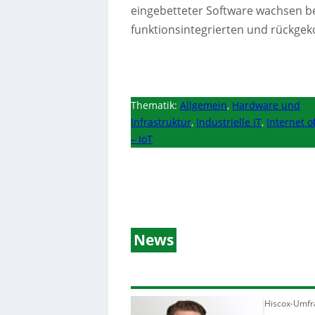
eingebetteter Software wachsen bei 
funktionsintegrierten und rückg
Thematik:
Allgemein
,
Hardware und
Infrastruktur
,
Industrielle IT
,
Internet o
– IoT
News
Hiscox-Umfra