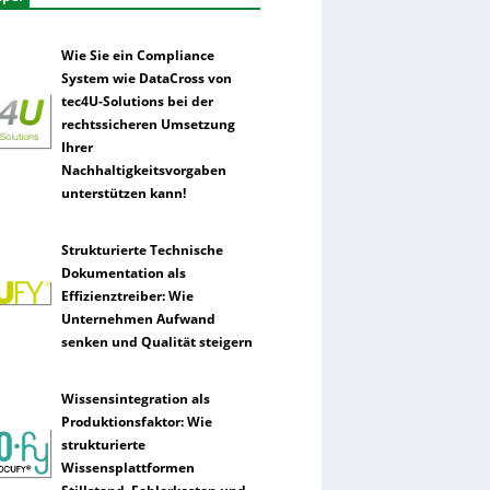
Wie Sie ein Compliance
System wie DataCross von
tec4U-Solutions bei der
rechtssicheren Umsetzung
Ihrer
Nachhaltigkeitsvorgaben
unterstützen kann!
Strukturierte Technische
Dokumentation als
Effizienztreiber: Wie
Unternehmen Aufwand
senken und Qualität steigern
Wissensintegration als
Produktionsfaktor: Wie
strukturierte
Wissensplattformen