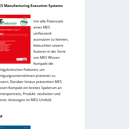
S Manufacturing Execution Systems
Um alle Potenziale
eines MES
umfassend
ausnutzen zu können,
beleuchten unsere
Autoren in der Serie
von MES Wissen
Kompakt die
folgskritischen Faktoren, um
rtigungsunternehmen präventiv zu
euern. Darüber hinaus präsentiert MES
ssen Kompakt ein breites Spektrum an
rmenportraits, Produkt- neuheiten und
enst- leistungen im MES-Umfeld.
RP