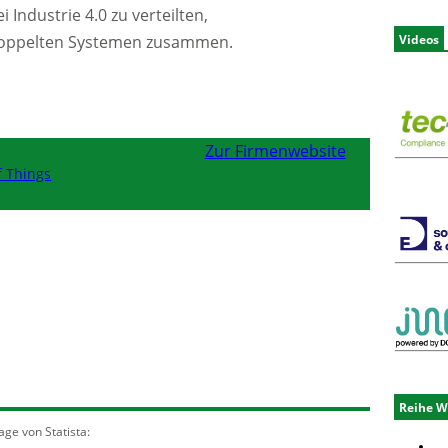
Industrie 4.0 zu verteilten,
Videos
ekoppelten Systemen zusammen.
Zur Firmenwebsite
f Things
Reihe W
ge von Statista: