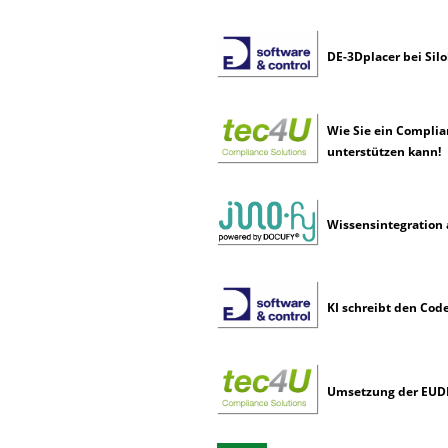
DE-3Dplacer bei Sil
Wie Sie ein Complia
unterstützen kann!
Wissensintegration 
KI schreibt den Code
Umsetzung der EUDR: