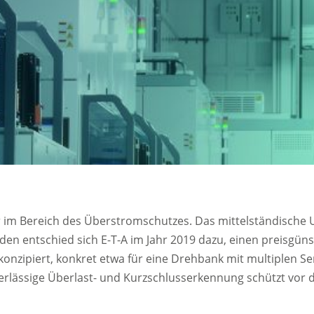
 im Bereich des Überstromschutzes. Das mittelständische U
en entschied sich E-T-A im Jahr 2019 dazu, einen preisgüns
konzipiert, konkret etwa für eine Drehbank mit multiplen S
erlässige Überlast- und Kurzschlusserkennung schützt vor