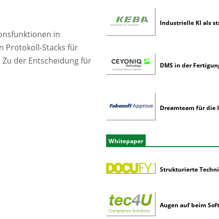
Industrielle KI als 
onsfunktionen in
 Protokoll-Stacks für
. Zu der Entscheidung für
DMS in der Fertigung
Dreamteam für die 
Whitepaper
Strukturierte Techn
Augen auf beim Soft