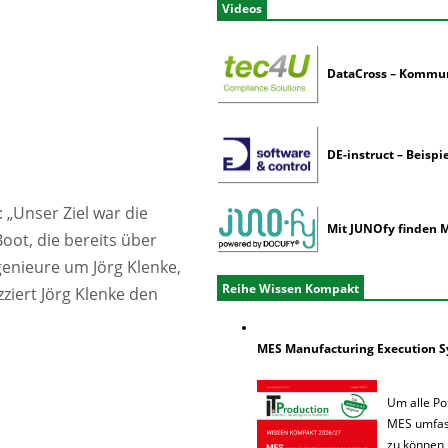
Videos
DataCross – Kommuni
DE-instruct – Beispi
 „Unser Ziel war die
Mit JUNOfy finden M
Boot, die bereits über
ngenieure um Jörg Klenke,
Reihe Wissen Kompakt
ziert Jörg Klenke den
MES Manufacturing Execution 
Um alle Po
MES umfas
zu können,