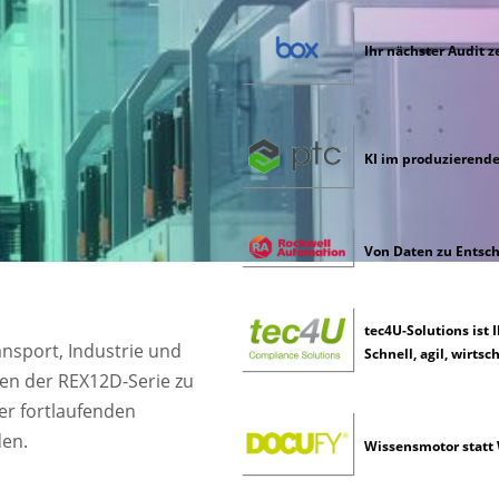
Ihr nächster Audit z
KI im produzierend
Von Daten zu Entsc
tec4U-Solutions ist 
nsport, Industrie und
Schnell, agil, wirtsch
ten der REX12D-Serie zu
er fortlaufenden
den.
Wissensmotor statt 