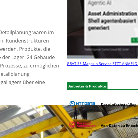
 Detailplanung waren im
ren, Kundenstrukturen
 werden, Produkte, die
e der Lager: 24 Gebäude
GRATIS
E-Magazin-Service
JETZT ANMELD
P-Prozesse, zu ermöglichen
Detailplanung
gallagers über eine
Anbieter & Produkte
Der einfachste Weg,
Von Daten zu Entsc