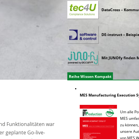
DataCross – Kommuni
DE-instruct – Beispi
Mit JUNOfy finden M
Reihe Wissen Kompakt
MES Manufacturing Execution 
Um alle Po
MES umfas
nd Funktionalitäten war
zu können,
unsere Aut
er geplante Go-live-
von MES W