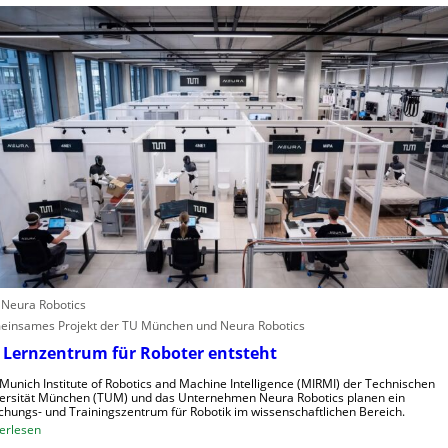
u
c
i
r
h
e
o
s
A
p
t
n
a
e
g
l
r
l
e
e
i
n
f
s
e
c
r
h
i
n
n
e
d
: Neura Robotics
l
u
insames Projekt der TU München und Neura Robotics
l
s
 Lernzentrum für Roboter entsteht
e
t
r
r
Munich Institute of Robotics and Machine Intelligence (MIRMI) der Technischen
a
i
ersität München (TUM) und das Unternehmen Neura Robotics planen ein
chungs- und Trainingszentrum für Robotik im wissenschaftlichen Bereich.
u
e
:
erlesen
s
l