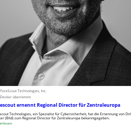
r
e
r
l
e
b
e
n
V
o
r
w
ü
r
: ForeScout Technologies, Inc.
f
 Decker übernimmt
e
w
escout ernennt Regional Director für Zentraleuropa
e
scout Technologies, ein Spezialist für Cybersicherheit, hat die Ernennung von Dir
g
er (Bild) zum Regional Director für Zentraleuropa bekanntgegeben.
e
:
erlesen
n
F