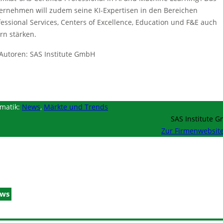
ernehmen will zudem seine KI-Expertisen in den Bereichen
fessional Services, Centers of Excellence, Education und F&E auch
ern stärken.
Autoren: SAS Institute GmbH
matik:
News
,
Märkte und Trends
SAS Institute 
Zur Firmenwebsit
ws