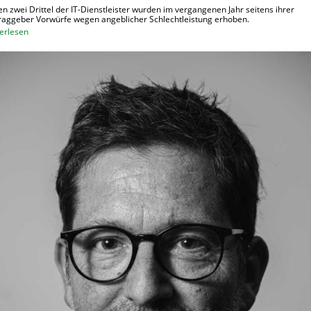
n zwei Drittel der IT-Dienstleister wurden im vergangenen Jahr seitens ihrer
raggeber Vorwürfe wegen angeblicher Schlechtleistung erhoben.
:
erlesen
M
e
h
r
I
T
-
D
i
e
n
s
t
l
e
i
s
t
e