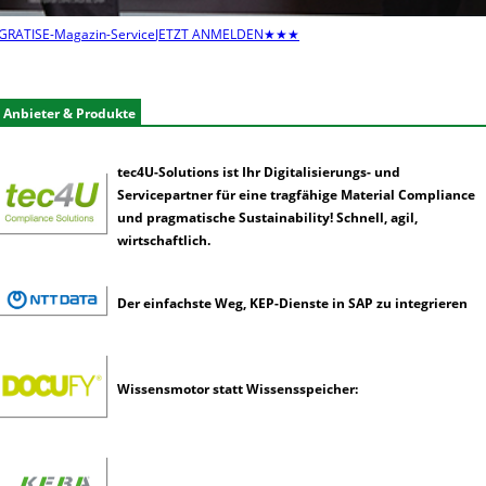
t
e
GRATIS
E-Magazin-Service
JETZT ANMELDEN
★★★
n
e
r
Anbieter & Produkte
k
ü
n
tec4U-Solutions ist Ihr Digitalisierungs- und
s
Servicepartner für eine tragfähige Material Compliance
t
und pragmatische Sustainability! Schnell, agil,
l
wirtschaftlich.
i
c
h
Der einfachste Weg, KEP-Dienste in SAP zu integrieren
e
I
n
Wissensmotor statt Wissensspeicher:
t
e
l
l
i