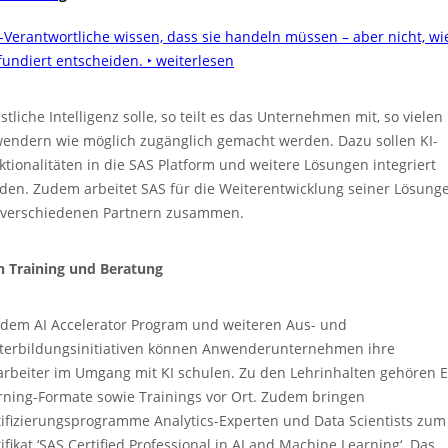
-Verantwortliche wissen, dass sie handeln müssen – aber nicht, wi
 fundiert entscheiden.
‣ weiterlesen
stliche Intelligenz solle, so teilt es das Unternehmen mit, so vielen
endern wie möglich zugänglich gemacht werden. Dazu sollen KI-
ktionalitäten in die SAS Platform und weitere Lösungen integriert
den. Zudem arbeitet SAS für die Weiterentwicklung seiner Lösung
 verschiedenen Partnern zusammen.
in Training und Beratung
 dem AI Accelerator Program und weiteren Aus- und
terbildungsinitiativen können Anwenderunternehmen ihre
arbeiter im Umgang mit KI schulen. Zu den Lehrinhalten gehören E
rning-Formate sowie Trainings vor Ort. Zudem bringen
tifizierungsprogramme Analytics-Experten und Data Scientists zum
ifikat ‘SAS Certified Professional in AI and Machine Learning‘. Das