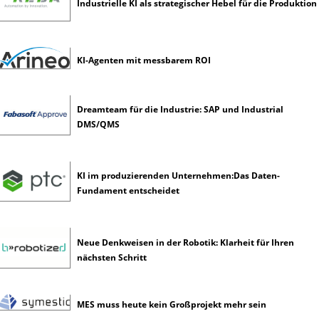
Industrielle KI als strategischer Hebel für die Produktion
g
e
n
z
KI-Agenten mit messbarem ROI
Dreamteam für die Industrie: SAP und Industrial
DMS/QMS
KI im produzierenden Unternehmen:Das Daten-
Fundament entscheidet
Neue Denkweisen in der Robotik: Klarheit für Ihren
nächsten Schritt
MES muss heute kein Großprojekt mehr sein