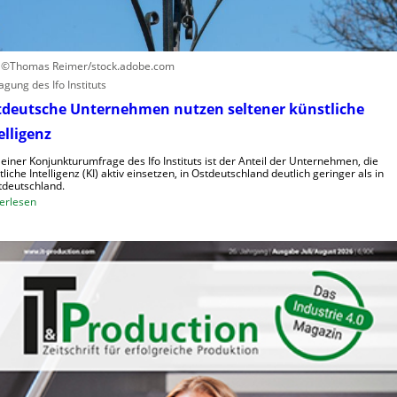
n
a
h
n
o
o
h
i
: ©Thomas Reimer/stock.adobe.com
e
d
agung des Ifo Instituts
K
e
tdeutsche Unternehmen nutzen seltener künstliche
o
R
elligenz
s
o
t
b
 einer Konjunkturumfrage des Ifo Instituts ist der Anteil der Unternehmen, die
e
tliche Intelligenz (KI) aktiv einsetzen, in Ostdeutschland deutlich geringer als in
o
deutschland.
n
t
:
erlesen
e
O
r
s
i
t
n
d
d
e
e
u
r
t
L
s
o
c
g
h