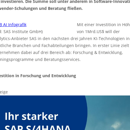
) investieren. Die Summe soll unter anderem in Software-Innovat
ender-Schulungen und Beratung fließen.
Mit einer Investition in Hö
ld: SAS Institute GmbH)
von 1Mrd.US$ will der
lytics-Anbieter SAS in den nächsten drei Jahren KI-Technologien in
tliche Branchen und Fachabteilungen bringen. In erster Linie zielt
ernehmen dabei auf drei Bereich ab: Forschung & Entwicklung,
iningsprogramme und Beratungsservices.
estition in Forschung und Entwicklung
eige