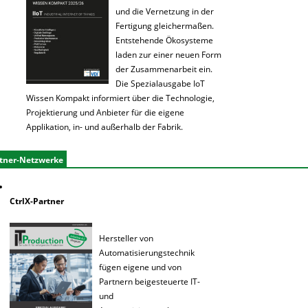
und die Vernetzung in der
Fertigung gleichermaßen.
Entstehende Ökosysteme
laden zur einer neuen Form
der Zusammenarbeit ein.
Die Spezialausgabe IoT
Wissen Kompakt informiert über die Technologie,
Projektierung und Anbieter für die eigene
Applikation, in- und außerhalb der Fabrik.
tner-Netzwerke
CtrlX-Partner
Hersteller von
Automatisierungstechnik
fügen eigene und von
Partnern beigesteuerte IT-
und