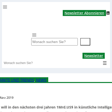
LinkedIn
Newsletter Abonnieren
S
u
c
Lin
Newsletter
h
Search
e
n
ÄRKTE UND TRENDS
, 
NEWS
März 2019
 will in den nächsten drei Jahren 1Mrd.US$ in künstliche Intellig