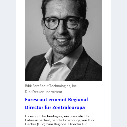
T
-
D
i
e
n
s
t
l
e
i
s
t
e
Bild: ForeScout Technologies, Inc.
r
Dirk Decker übernimmt
e
Forescout ernennt Regional
r
l
Director für Zentraleuropa
e
Forescout Technologies, ein Spezialist für
b
Cybersicherheit, hat die Ernennung von Dirk
Decker (Bild) zum Regional Director für
e