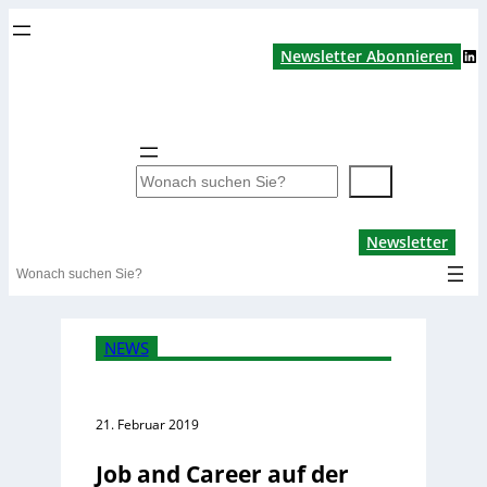
LinkedIn
Newsletter Abonnieren
S
u
c
Lin
Newsletter
h
Search
e
n
NEWS
21. Februar 2019
Job and Career auf der