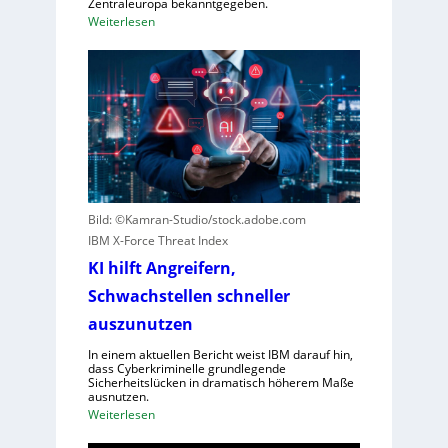
Zentraleuropa bekanntgegeben.
n
:
Weiterlesen
V
F
o
o
r
r
w
e
ü
s
r
c
f
o
e
u
w
t
Bild: ©Kamran-Studio/stock.adobe.com
e
e
IBM X-Force Threat Index
g
r
e
KI hilft Angreifern,
n
n
Schwachstellen schneller
e
S
n
auszunutzen
c
n
h
In einem aktuellen Bericht weist IBM darauf hin,
t
dass Cyberkriminelle grundlegende
l
R
Sicherheitslücken in dramatisch höherem Maße
e
ausnutzen.
e
c
:
Weiterlesen
g
h
K
i