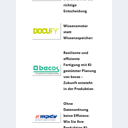
n
richtige
s
Entscheidung
t
l
Wissensmotor
i
statt
c
Wissensspeicher:
h
e
I
Resiliente und
n
effiziente
t
Fertigung mit KI-
e
gestützter Planung
l
von becos –
l
Zukunft entsteht
i
in der Produktion
g
e
Ohne
n
Datenordnung
z
keine Effizienz:
Wie Sie Ihre
Produktion KI-