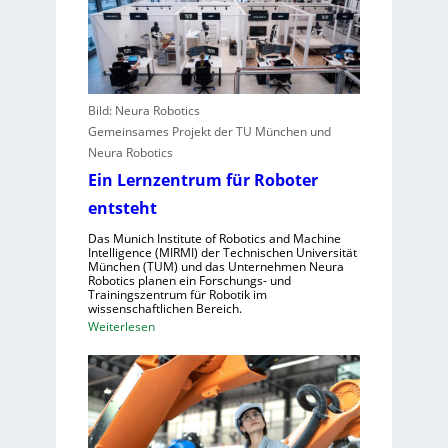
a
l
n
c
e
g
h
u
r
s
r
e
t
o
i
e
Bild: Neura Robotics
p
f
l
Gemeinsames Projekt der TU München und
a
e
l
Neura Robotics
r
e
Ein Lernzentrum für Roboter
i
n
n
entsteht
s
d
c
Das Munich Institute of Robotics and Machine
u
Intelligence (MIRMI) der Technischen Universität
h
München (TUM) und das Unternehmen Neura
s
n
Robotics planen ein Forschungs- und
t
Trainingszentrum für Robotik im
e
wissenschaftlichen Bereich.
r
l
:
Weiterlesen
i
l
E
e
e
i
l
r
n
l
a
L
e
u
e
S
s