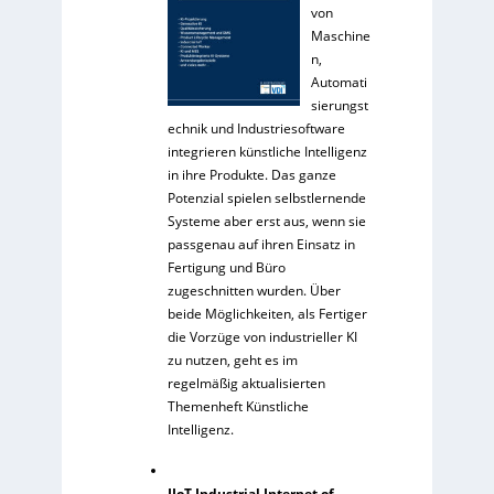
von
Maschine
n,
Automati
sierungst
echnik und Industriesoftware
integrieren künstliche Intelligenz
in ihre Produkte. Das ganze
Potenzial spielen selbstlernende
Systeme aber erst aus, wenn sie
passgenau auf ihren Einsatz in
Fertigung und Büro
zugeschnitten wurden. Über
beide Möglichkeiten, als Fertiger
die Vorzüge von industrieller KI
zu nutzen, geht es im
regelmäßig aktualisierten
Themenheft Künstliche
Intelligenz.
IIoT Industrial Internet of