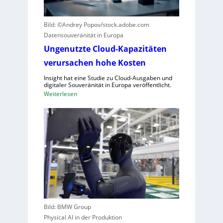
r
k
B
g
Bild: ©Andrey Popov/stock.adobe.com
l
e
Datensouveränität in Europa
i
g
c
Ungenutzte Cloud-Kapazitäten
r
k
verursachen hohe Kosten
ü
a
n
Insight hat eine Studie zu Cloud-Ausgaben und
u
d
digitaler Souveränität in Europa veröffentlicht.
f
e
:
Weiterlesen
C
t
U
R
n
A
g
,
e
E
n
U
u
-
t
M
z
a
t
s
e
c
Bild: BMW Group
C
h
Physical AI in der Produktion
l