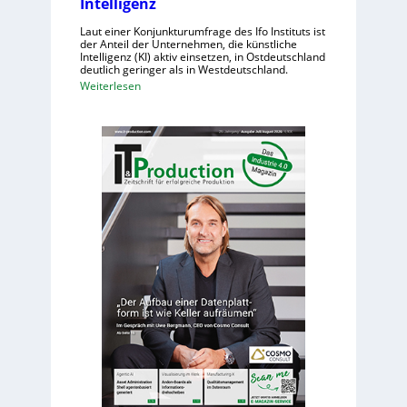
Intelligenz
a
n
c
o
Laut einer Konjunkturumfrage des Ifo Instituts ist
h
der Anteil der Unternehmen, die künstliche
i
Intelligenz (KI) aktiv einsetzen, in Ostdeutschland
e
d
deutlich geringer als in Westdeutschland.
n
e
:
Weiterlesen
h
R
O
o
o
s
h
b
t
e
o
d
K
t
e
o
e
u
s
r
t
t
i
s
e
n
c
n
d
h
e
e
r
U
L
n
o
t
g
e
i
r