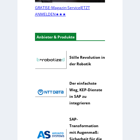
s
n
t
e
GRATIS
E-Magazin-Service
JETZT
i
h
ANMELDEN
★★★
k
m
e
n
Anbieter & Produkte
n
u
t
Stille Revolution in
z
der Robotik
e
n
s
Der einfachste
e
Weg, KEP-Dienste
l
in SAP zu
t
integrieren
e
n
e
SAP-
r
Transformation
k
mit Augenmaß:
ü
Sicherheit für die