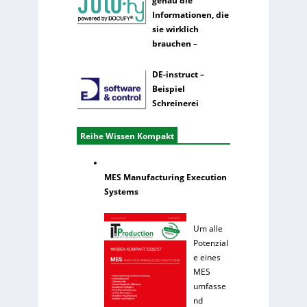
genau die
Informationen, die
sie wirklich
brauchen –
DE-instruct –
Beispiel
Schreinerei
Reihe Wissen Kompakt
MES Manufacturing Execution
Systems
Um alle
Potenzial
e eines
MES
umfasse
nd