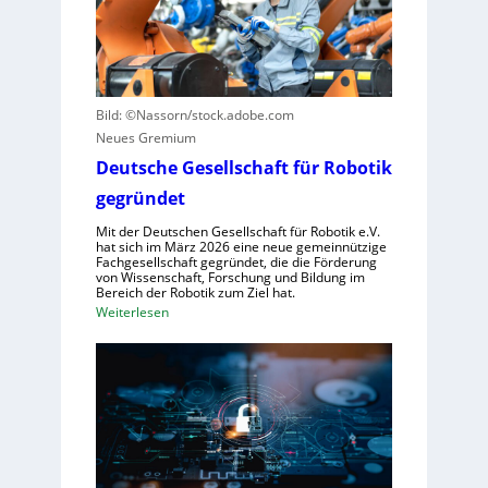
r
t
z
n
e
u
z
u
n
e
e
u
n
r
t
Bild: ©Nassorn/stock.adobe.com
t
u
z
Neues Gremium
r
n
e
u
Deutsche Gesellschaft für Robotik
g
n
m
s
gegründet
f
s
Mit der Deutschen Gesellschaft für Robotik e.V.
ü
y
hat sich im März 2026 eine neue gemeinnützige
r
s
Fachgesellschaft gegründet, die die Förderung
von Wissenschaft, Forschung und Bildung im
R
t
Bereich der Robotik zum Ziel hat.
o
e
:
Weiterlesen
b
m
D
o
e
e
t
i
u
e
n
t
r
s
s
e
V
c
n
i
h
t