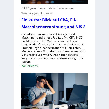
s
e
s
i
G
Bild: ©greenbutterfly/stock.adobe.com
t
e
e
Was ist eigentlich was?
e
r
s
Ein kurzer Blick auf CRA, EU-
h
n
e
t
e
Maschinenverordnung und NIS-2
l
h
l
Gezielte Cyberangriffe auf Anlagen und
m
s
Maschinen sind längst Realität. Mit CRA, NIS2
und der neuen EU-Maschinenverordnung
e
c
reagiert der Gesetzgeber nicht nur mit klaren
n
h
Empfehlungen, sondern auch mit konkreten
Meldepflichten, Vorgaben und Sanktionen. NTT
a
Data fasst zusammen, was hinter den drei
f
Vorgaben steckt und welche Auswirkungen sie
haben.
t
:
Weiterlesen
f
E
ü
i
r
n
R
k
o
u
b
r
o
z
t
e
i