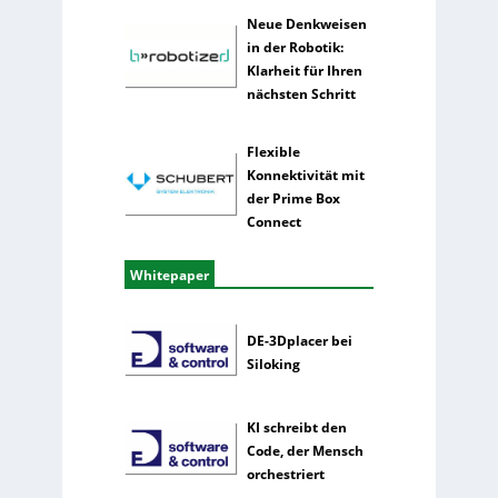
Neue Denkweisen
in der Robotik:
Klarheit für Ihren
nächsten Schritt
Flexible
Konnektivität mit
der Prime Box
Connect
Whitepaper
DE-3Dplacer bei
Siloking
KI schreibt den
Code, der Mensch
orchestriert