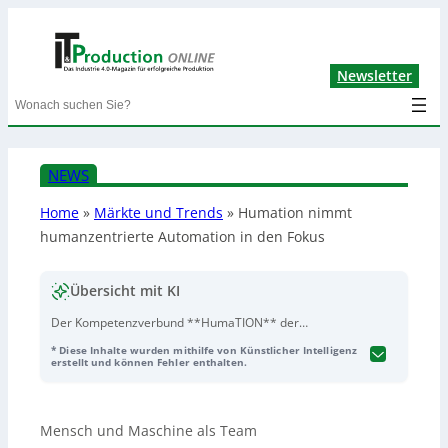
Lin
Newsletter
Search
NEWS
Home
»
Märkte und Trends
»
Humation nimmt
humanzentrierte Automation in den Fokus
Übersicht mit KI
Der Kompetenzverbund **HumaTION** der
**Universität Bielefeld** und des **Fraunhofer IOSB-
* Diese Inhalte wurden mithilfe von Künstlicher Intelligenz
INA in Lemgo** erforscht **humanzentrierte
erstellt und können Fehler enthalten.
Automation**, bei der der Mensch im Mittelpunkt bleibt
und Technologien seine Fähigkeiten **erweitern statt
ersetzen**. Ziel ist eine sichere, flexible und effiziente
Mensch und Maschine als Team
Zusammenarbeit von **Mensch, KI und