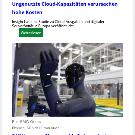
u
Ungenutzte Cloud-Kapazitäten verursachen
e
f
t
hohe Kosten
C
R
Insight hat eine Studie zu Cloud-Ausgaben und digitaler
Souveränität in Europa veröffentlicht.
A
:
Weiterlesen
,
U
E
n
U
g
-
e
M
n
a
u
s
t
c
z
h
t
i
e
n
C
e
l
n
o
v
u
e
Bild: BMW Group
d
r
Physical AI in der Produktion
-
o