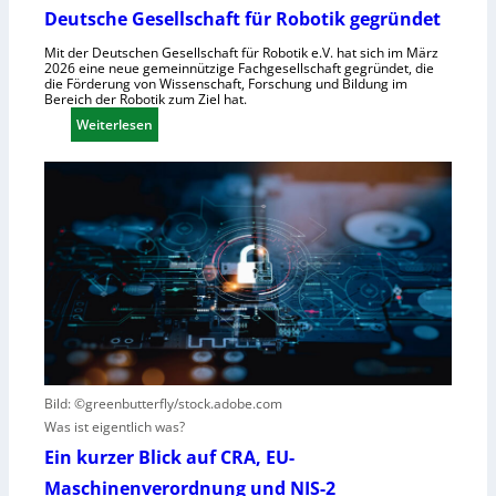
s
ü
Deutsche Gesellschaft für Robotik gegründet
y
r
Mit der Deutschen Gesellschaft für Robotik e.V. hat sich im März
s
R
2026 eine neue gemeinnützige Fachgesellschaft gegründet, die
t
o
die Förderung von Wissenschaft, Forschung und Bildung im
Bereich der Robotik zum Ziel hat.
e
b
m
:
Weiterlesen
o
e
D
t
i
e
e
n
u
r
s
t
e
V
s
n
i
c
t
s
h
s
i
e
t
e
G
e
r
e
h
n
s
t
e
e
Bild: ©greenbutterfly/stock.adobe.com
h
l
Was ist eigentlich was?
m
l
Ein kurzer Blick auf CRA, EU-
e
s
Maschinenverordnung und NIS-2
n
c