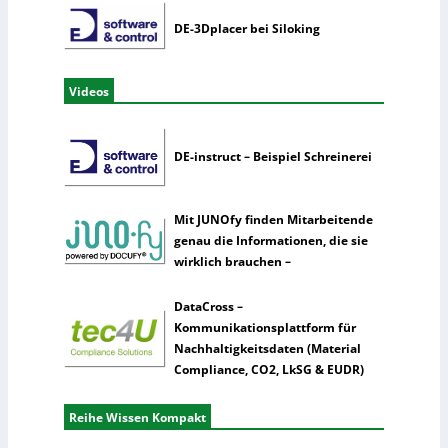
DE-3Dplacer bei Siloking
Videos
DE-instruct – Beispiel Schreinerei
Mit JUNOfy finden Mitarbeitende
genau die Informationen, die sie
wirklich brauchen –
DataCross –
Kommunikationsplattform für
Nachhaltigkeitsdaten (Material
Compliance, CO2, LkSG & EUDR)
Reihe Wissen Kompakt