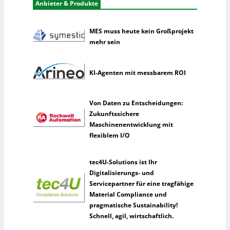
t
Anbieter & Produkte
n
i
e
k
h
MES muss heute kein Großprojekt
m
mehr sein
e
n
n
KI-Agenten mit messbarem ROI
u
t
Von Daten zu Entscheidungen:
z
Zukunftssichere
e
Maschinenentwicklung mit
n
flexiblem I/O
s
e
l
tec4U-Solutions ist Ihr
t
Digitalisierungs- und
e
Servicepartner für eine tragfähige
n
Material Compliance und
e
pragmatische Sustainability!
r
Schnell, agil, wirtschaftlich.
k