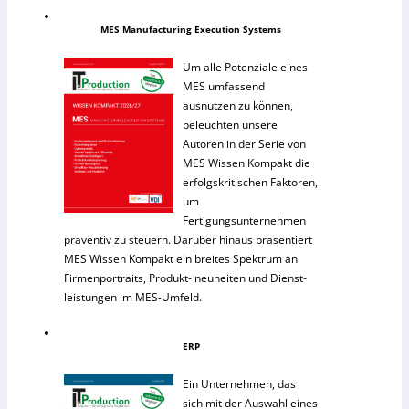
MES Manufacturing Execution Systems
Um alle Potenziale eines
MES umfassend
ausnutzen zu können,
beleuchten unsere
Autoren in der Serie von
MES Wissen Kompakt die
erfolgskritischen Faktoren,
um
Fertigungsunternehmen
präventiv zu steuern. Darüber hinaus präsentiert
MES Wissen Kompakt ein breites Spektrum an
Firmenportraits, Produkt- neuheiten und Dienst-
leistungen im MES-Umfeld.
ERP
Ein Unternehmen, das
sich mit der Auswahl eines