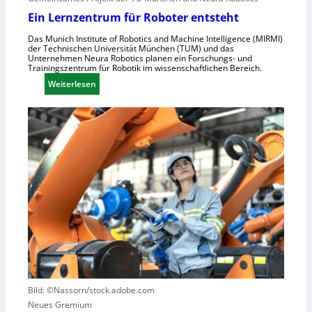
n
c
Ein Lernzentrum für Roboter entsteht
d
h
u
Das Munich Institute of Robotics and Machine Intelligence (MIRMI)
n
der Technischen Universität München (TUM) und das
s
e
Unternehmen Neura Robotics planen ein Forschungs- und
t
Trainingszentrum für Robotik im wissenschaftlichen Bereich.
l
r
:
Weiterlesen
l
i
E
e
e
i
r
l
n
a
l
L
u
e
e
s
S
r
z
t
n
u
e
z
n
u
e
u
e
n
t
r
t
z
u
r
e
n
u
n
g
m
Bild: ©Nassorn/stock.adobe.com
s
f
Neues Gremium