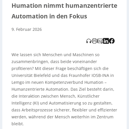
Automatisierung** – als „hybrides Team“. HumaTION
Humation nimmt humanzentrierte
vernetzt zwei Standorte digital: das
CoRALab
in Bielefeld
und die
Smart Factory OWL
in Lemgo. Dort werden
Automation in den Fokus
praxisnahe Anwendungen wie
kollaborative Robotik
erprobt, etwa in der Produktion von
Wärmepumpen
, wo
9. Februar 2026
Roboter Fachkräfte bei der Montage unterstützen und
Produktionsengpässe abfedern. Eine wichtige Rolle
spielen
digitale Zwillinge
(u. a. im Projekt „Explore“), um
Abläufe transparenter und schneller zu machen. Ein
Schwerpunkt ist
AI Robotics
: Roboter sollen durch
Wie lassen sich Menschen und Maschinen so
Imitations- und Bestärkungslernen
von Menschen
zusammenbringen, dass beide voneinander
lernen und Aufgaben anhand von Demonstrationsdaten
(z. B. Bild- und Sensordaten) robust übernehmen.
profitieren? Mit dieser Frage beschäftigen sich die
Gleichzeitig werden **ethische, rechtliche und soziale
Universität Bielefeld und das Fraunhofer IOSB-INA in
Fragen** von Beginn an integriert, um
Lemgo im neuen Kompetenzverbund Humation –
menschengerechte Arbeitsplätze mit Fokus auf
Humanzentrierte Automation. Das Ziel besteht darin,
Sicherheit, Wohlbefinden und Kompetenzaufbau zu
gestalten. Der Verbund bietet besonders **KMU**
die Interaktion zwischen Mensch, Künstlicher
Unterstützung (Lab-Touren, Netzwerke, Beratung und
Intelligenz (KI) und Automatisierung so zu gestalten,
Umsetzungsprojekte) und orientiert sich an
Industry 5.0
dass Arbeitsprozesse sicherer, flexibler und effizienter
– mit dem Anspruch, Ostwestfalen-Lippe und Europa als
werden, während der Mensch weiterhin im Zentrum
Vorreiter humanzentrierter Automatisierung zu stärken.
bleibt.