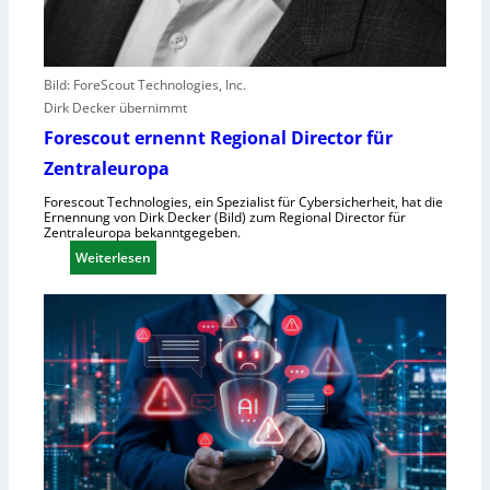
l
e
b
Bild: ForeScout Technologies, Inc.
e
Dirk Decker übernimmt
n
V
Forescout ernennt Regional Director für
o
Zentraleuropa
r
Forescout Technologies, ein Spezialist für Cybersicherheit, hat die
w
Ernennung von Dirk Decker (Bild) zum Regional Director für
ü
Zentraleuropa bekanntgegeben.
r
:
Weiterlesen
f
F
e
o
w
r
e
e
g
s
e
c
n
o
S
u
c
t
h
e