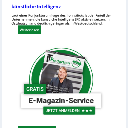
o
n
künstliche Intelligenz
i
h
d
o
Laut einer Konjunkturumfrage des Ifo Instituts ist der Anteil der
Unternehmen, die künstliche Intelligenz (KI) aktiv einsetzen, in
e
h
Ostdeutschland deutlich geringer als in Westdeutschland.
R
e
:
Weiterlesen
o
K
O
b
o
s
o
s
t
t
t
d
e
e
e
r
n
u
i
t
n
s
d
c
e
GRATIS
h
r
e
L
E-Magazin-Service
U
o
n
g
JETZT ANMELDEN
★★★
t
i
e
s
r