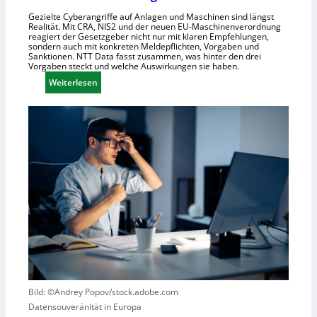
h
Gezielte Cyberangriffe auf Anlagen und Maschinen sind längst
Realität. Mit CRA, NIS2 und der neuen EU-Maschinenverordnung
a
reagiert der Gesetzgeber nicht nur mit klaren Empfehlungen,
f
sondern auch mit konkreten Meldepflichten, Vorgaben und
Sanktionen. NTT Data fasst zusammen, was hinter den drei
t
Vorgaben steckt und welche Auswirkungen sie haben.
f
:
Weiterlesen
ü
E
r
i
R
n
o
k
b
u
o
r
t
z
i
e
k
r
g
B
e
l
g
i
r
c
ü
k
Bild: ©Andrey Popov/stock.adobe.com
n
a
Datensouveränität in Europa
d