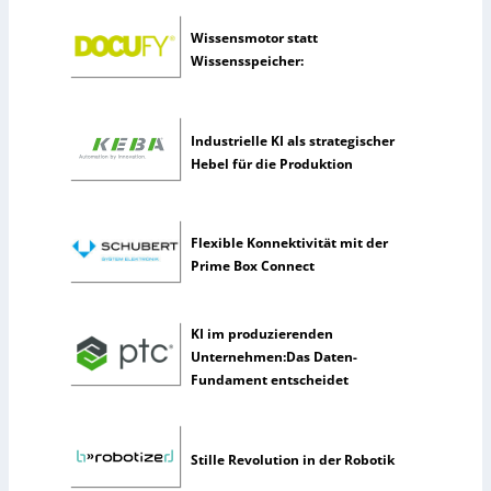
ü
n
Wissensmotor statt
s
Wissensspeicher:
t
l
i
Industrielle KI als strategischer
c
Hebel für die Produktion
h
e
I
n
Flexible Konnektivität mit der
t
Prime Box Connect
e
l
l
KI im produzierenden
i
Unternehmen:Das Daten-
g
Fundament entscheidet
e
n
z
Stille Revolution in der Robotik