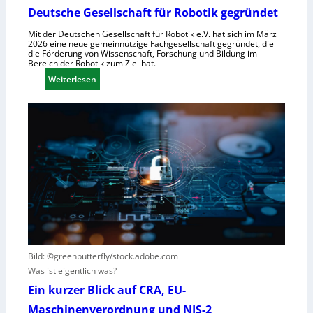
s
ü
Deutsche Gesellschaft für Robotik gegründet
y
r
Mit der Deutschen Gesellschaft für Robotik e.V. hat sich im März
s
R
2026 eine neue gemeinnützige Fachgesellschaft gegründet, die
t
o
die Förderung von Wissenschaft, Forschung und Bildung im
Bereich der Robotik zum Ziel hat.
e
b
m
:
Weiterlesen
o
e
D
t
i
e
e
n
u
r
s
t
e
V
s
n
i
c
t
s
h
s
i
e
t
e
G
e
r
e
h
n
s
t
e
e
Bild: ©greenbutterfly/stock.adobe.com
h
l
Was ist eigentlich was?
m
l
Ein kurzer Blick auf CRA, EU-
e
s
Maschinenverordnung und NIS-2