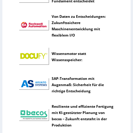
Fundament entscheidet
ü
n
s
Von Daten zu Entscheidungen:
t
Zukunftssichere
l
Maschinenentwicklung mit
i
flexiblem I/O
c
h
e
Wissensmotor statt
I
Wissensspeicher:
n
t
e
SAP-Transformation mit
l
Augenmaß: Sicherheit für die
l
richtige Entscheidung
i
g
Resiliente und effiziente Fertigung
e
mit KI-gestützter Planung von
n
becos – Zukunft entsteht in der
z
Produktion