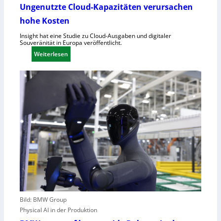
u
Ungenutzte Cloud-Kapazitäten verursachen
e
f
t
hohe Kosten
C
R
Insight hat eine Studie zu Cloud-Ausgaben und digitaler
Souveränität in Europa veröffentlicht.
A
:
Weiterlesen
,
U
E
n
U
g
-
e
M
n
a
u
s
t
c
z
h
t
i
e
n
C
e
l
n
o
v
u
e
Bild: BMW Group
d
r
Physical AI in der Produktion
-
o