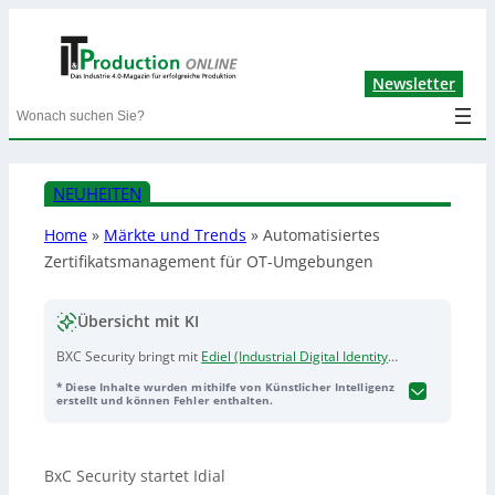
Lin
Newsletter
Search
NEUHEITEN
Home
»
Märkte und Trends
»
Automatisiertes
Zertifikatsmanagement für OT-Umgebungen
Übersicht mit KI
BXC Security bringt mit
Ediel (Industrial Digital Identity
for Automated Lifecycle)
eine containerbasierte,
* Diese Inhalte wurden mithilfe von Künstlicher Intelligenz
agentenlose Software für automatisiertes
erstellt und können Fehler enthalten.
Zertifikatsmanagement in OT- und ICS-Umgebungen auf
den Markt. Das Tool verwaltet den gesamten
Zertifikatslebenszyklus für industrielle Assets wie
BxC Security startet Idial
Controller, SPS, Sensorik und Edge-Systeme und soll so