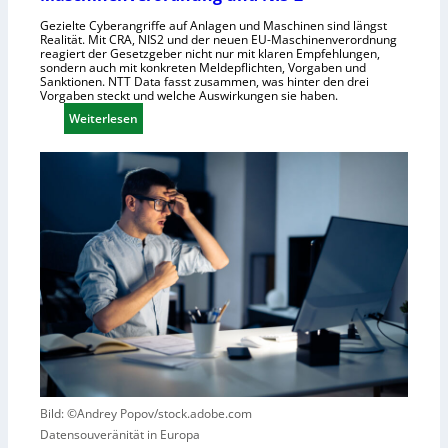
n
c
h
Gezielte Cyberangriffe auf Anlagen und Maschinen sind längst
Realität. Mit CRA, NIS2 und der neuen EU-Maschinenverordnung
a
reagiert der Gesetzgeber nicht nur mit klaren Empfehlungen,
f
sondern auch mit konkreten Meldepflichten, Vorgaben und
Sanktionen. NTT Data fasst zusammen, was hinter den drei
t
Vorgaben steckt und welche Auswirkungen sie haben.
f
:
Weiterlesen
ü
E
r
i
R
n
o
k
b
u
o
r
t
z
i
e
k
r
g
B
e
l
g
i
r
c
ü
k
Bild: ©Andrey Popov/stock.adobe.com
n
a
Datensouveränität in Europa
d