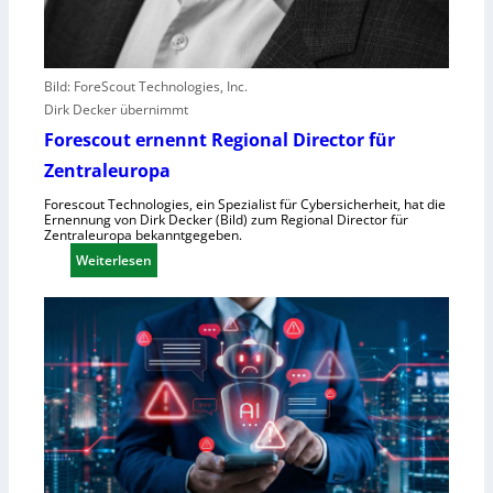
l
e
b
Bild: ForeScout Technologies, Inc.
e
Dirk Decker übernimmt
n
V
Forescout ernennt Regional Director für
o
Zentraleuropa
r
Forescout Technologies, ein Spezialist für Cybersicherheit, hat die
w
Ernennung von Dirk Decker (Bild) zum Regional Director für
ü
Zentraleuropa bekanntgegeben.
r
:
Weiterlesen
f
F
e
o
w
r
e
e
g
s
e
c
n
o
S
u
c
t
h
e