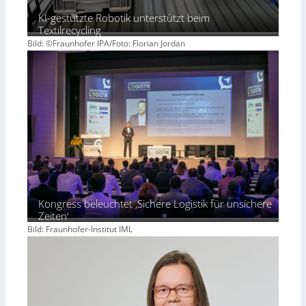
KI-gestützte Robotik unterstützt beim
Textilrecycling
Bild: ©Fraunhofer IPA/Foto: Florian Jordan
Kongress beleuchtet ‚Sichere Logistik für unsichere
Zeiten‘
Bild: Fraunhofer-Institut IML