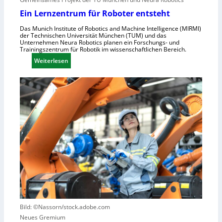
n
c
Ein Lernzentrum für Roboter entsteht
d
h
u
Das Munich Institute of Robotics and Machine Intelligence (MIRMI)
n
der Technischen Universität München (TUM) und das
s
e
Unternehmen Neura Robotics planen ein Forschungs- und
t
Trainingszentrum für Robotik im wissenschaftlichen Bereich.
l
r
:
Weiterlesen
l
i
E
e
e
i
r
l
n
a
l
L
u
e
e
s
S
r
z
t
n
u
e
z
n
u
e
u
e
n
t
r
t
z
u
r
e
n
u
n
g
m
Bild: ©Nassorn/stock.adobe.com
s
f
Neues Gremium