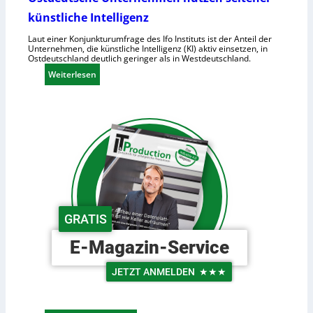
o
n
künstliche Intelligenz
i
h
d
o
Laut einer Konjunkturumfrage des Ifo Instituts ist der Anteil der
Unternehmen, die künstliche Intelligenz (KI) aktiv einsetzen, in
e
h
Ostdeutschland deutlich geringer als in Westdeutschland.
R
e
:
Weiterlesen
o
K
O
b
o
s
o
s
t
t
t
d
e
e
e
r
n
u
i
t
n
s
d
c
e
GRATIS
h
r
e
L
E-Magazin-Service
U
o
n
g
JETZT ANMELDEN
★★★
t
i
e
s
r