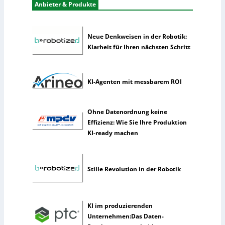
t
Anbieter & Produkte
n
i
e
k
h
Neue Denkweisen in der Robotik:
m
Klarheit für Ihren nächsten Schritt
e
n
n
u
KI-Agenten mit messbarem ROI
t
z
Ohne Datenordnung keine
e
Effizienz: Wie Sie Ihre Produktion
n
KI-ready machen
s
e
l
t
Stille Revolution in der Robotik
e
n
e
KI im produzierenden
r
Unternehmen:Das Daten-
k