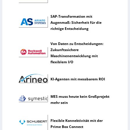
l
t
SAP-Transformation mit
e
Augenmaß: Sicherheit für die
n
richtige Entscheidung
e
r
k
Von Daten zu Entscheidungen:
ü
Zukunftssichere
n
Maschinenentwicklung mit
s
flexiblem I/O
t
l
i
KI-Agenten mit messbarem ROI
c
h
MES muss heute kein Großprojekt
e
mehr sein
I
n
t
Flexible Konnektivität mit der
e
Prime Box Connect
l