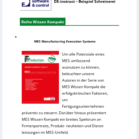
DE-instruct – Beispiel Schreinerei
Reihe Wissen Kompakt
MES Manufacturing Execution Systems
Um alle Potenziale eines
MES umfassend
ausnutzen zu können,
beleuchten unsere
Autoren in der Serie von
MES Wissen Kompakt die
erfolgskritischen Faktoren,
um
Fertigungsunternehmen
präventiv zu steuern. Darüber hinaus präsentiert
MES Wissen Kompakt ein breites Spektrum an
Firmenportraits, Produkt- neuheiten und Dienst-
leistungen im MES-Umfeld.