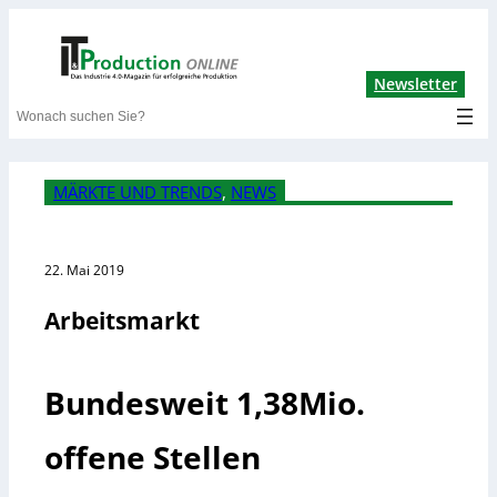
Lin
Newsletter
Search
MÄRKTE UND TRENDS
, 
NEWS
22. Mai 2019
Arbeitsmarkt
Bundesweit 1,38Mio.
offene Stellen