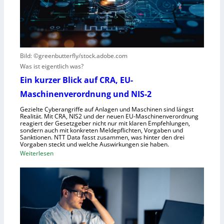
t
i
h
s
s
e
t
i
G
e
e
e
h
r
s
t
Bild: ©greenbutterfly/stock.adobe.com
n
e
Was ist eigentlich was?
e
l
h
l
Ein kurzer Blick auf CRA, EU-
m
s
Maschinenverordnung und NIS-2
e
c
Gezielte Cyberangriffe auf Anlagen und Maschinen sind längst
n
h
Realität. Mit CRA, NIS2 und der neuen EU-Maschinenverordnung
a
reagiert der Gesetzgeber nicht nur mit klaren Empfehlungen,
sondern auch mit konkreten Meldepflichten, Vorgaben und
f
Sanktionen. NTT Data fasst zusammen, was hinter den drei
t
Vorgaben steckt und welche Auswirkungen sie haben.
f
:
Weiterlesen
ü
E
r
i
R
n
o
k
b
u
o
r