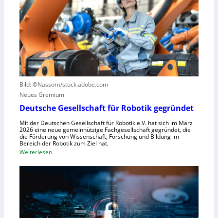
r
s
S
n
z
t
z
u
e
e
n
u
n
u
e
t
t
r
r
z
u
u
e
n
Bild: ©Nassorn/stock.adobe.com
m
n
g
Neues Gremium
f
s
ü
Deutsche Gesellschaft für Robotik gegründet
s
r
y
Mit der Deutschen Gesellschaft für Robotik e.V. hat sich im März
R
2026 eine neue gemeinnützige Fachgesellschaft gegründet, die
s
die Förderung von Wissenschaft, Forschung und Bildung im
o
t
Bereich der Robotik zum Ziel hat.
b
e
:
Weiterlesen
o
m
D
t
e
e
e
i
u
r
n
t
e
s
s
n
V
c