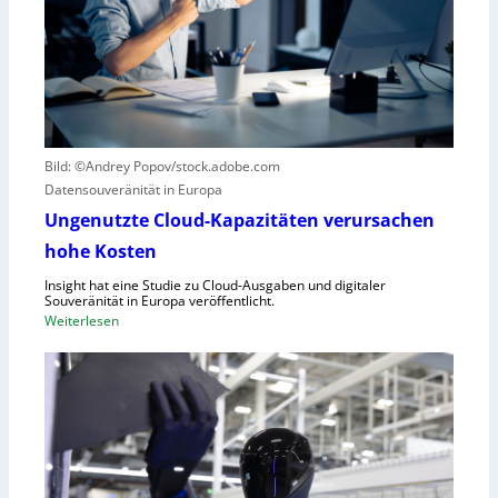
t
z
i
e
k
r
g
B
e
l
g
i
r
c
Bild: ©Andrey Popov/stock.adobe.com
ü
k
Datensouveränität in Europa
n
a
d
u
Ungenutzte Cloud-Kapazitäten verursachen
e
f
hohe Kosten
t
C
Insight hat eine Studie zu Cloud-Ausgaben und digitaler
R
Souveränität in Europa veröffentlicht.
A
:
Weiterlesen
,
U
E
n
U
g
-
e
M
n
a
u
s
t
c