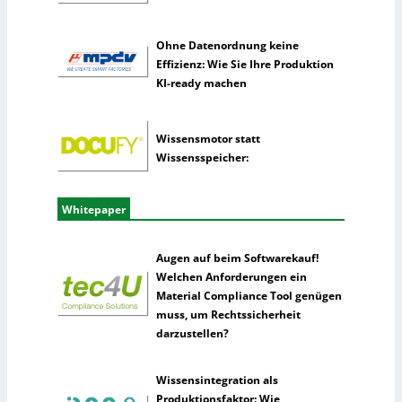
l
i
Ohne Datenordnung keine
g
Effizienz: Wie Sie Ihre Produktion
e
KI-ready machen
n
z
Wissensmotor statt
Wissensspeicher:
Whitepaper
Augen auf beim Softwarekauf!
Welchen Anforderungen ein
Material Compliance Tool genügen
muss, um Rechtssicherheit
darzustellen?
Wissensintegration als
Produktionsfaktor: Wie