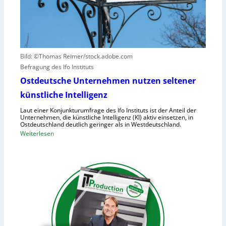
e
a
-
r
u
2
u
f
r
h
s
u
a
Bild: ©Thomas Reimer/stock.adobe.com
m
c
Befragung des Ifo Instituts
a
h
n
Ostdeutsche Unternehmen nutzen seltener
e
o
künstliche Intelligenz
n
i
h
Laut einer Konjunkturumfrage des Ifo Instituts ist der Anteil der
d
o
Unternehmen, die künstliche Intelligenz (KI) aktiv einsetzen, in
e
Ostdeutschland deutlich geringer als in Westdeutschland.
h
R
:
Weiterlesen
e
o
O
K
b
s
o
o
t
s
t
d
t
e
e
e
r
u
n
i
t
n
s