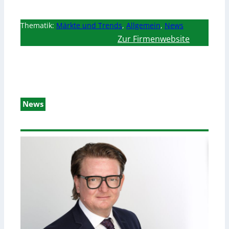
Thematik:
Märkte und Trends
,
Allgemein
,
News
Zur Firmenwebsite
News