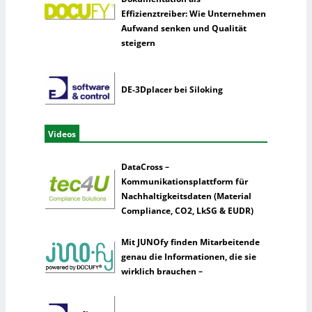
Effizienztreiber: Wie Unternehmen
Aufwand senken und Qualität
steigern
DE-3Dplacer bei Siloking
Videos
DataCross –
Kommunikationsplattform für
Nachhaltigkeitsdaten (Material
Compliance, CO2, LkSG & EUDR)
Mit JUNOfy finden Mitarbeitende
genau die Informationen, die sie
wirklich brauchen –