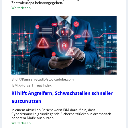
ü
Zentraleuropa bekanntgegeben.
:
Weiterlesen
r
F
f
o
e
r
w
e
e
s
g
c
e
o
n
u
S
t
c
e
h
r
l
Bild: ©Kamran-Studio/stock.adobe.com
n
e
IBM X-Force Threat Index
e
c
n
KI hilft Angreifern, Schwachstellen schneller
h
n
t
auszunutzen
t
l
R
In einem aktuellen Bericht weist IBM darauf hin, dass
e
Cyberkriminelle grundlegende Sicherheitslücken in dramatisch
e
i
höherem Maße ausnutzen.
g
s
:
Weiterlesen
i