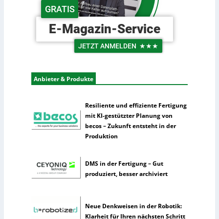
d
c
GRATIS
e
h
r
e
E-Magazin-Service
L
U
o
n
JETZT ANMELDEN
★★★
g
t
i
e
s
r
Anbieter & Produkte
t
n
i
e
k
h
Resiliente und effiziente Fertigung
m
mit KI-gestützter Planung von
e
becos – Zukunft entsteht in der
n
Produktion
n
u
DMS in der Fertigung – Gut
t
produziert, besser archiviert
z
e
n
Neue Denkweisen in der Robotik:
s
Klarheit für Ihren nächsten Schritt
e