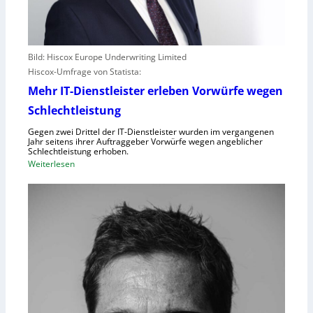
Bild: Hiscox Europe Underwriting Limited
Hiscox-Umfrage von Statista:
Mehr IT-Dienstleister erleben Vorwürfe wegen
Schlechtleistung
Gegen zwei Drittel der IT-Dienstleister wurden im vergangenen
Jahr seitens ihrer Auftraggeber Vorwürfe wegen angeblicher
Schlechtleistung erhoben.
:
Weiterlesen
M
e
h
r
I
T
-
D
i
e