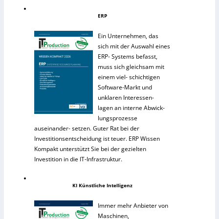
ERP
Ein Unternehmen, das
sich mit der Auswahl eines
ERP- Systems befasst,
muss sich gleichsam mit
einem viel- schichtigen
Software-Markt und
unklaren Interessen-
lagen an interne Abwick-
lungsprozesse
auseinander- setzen. Guter Rat bei der
Investitionsentscheidung ist teuer. ERP Wissen
Kompakt unterstützt Sie bei der gezielten
Investition in die IT-Infrastruktur.
KI Künstliche Intelligenz
Immer mehr Anbieter von
Maschinen,