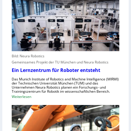
e
l
a
A
e
c
n
u
h
g
r
s
r
o
t
e
p
e
i
a
l
f
l
e
e
r
Bild: Neura Robotics
n
i
Gemeinsames Projekt der TU München und Neura Robotics
s
n
Ein Lernzentrum für Roboter entsteht
c
d
h
Das Munich Institute of Robotics and Machine Intelligence (MIRMI)
u
der Technischen Universität München (TUM) und das
n
s
Unternehmen Neura Robotics planen ein Forschungs- und
e
Trainingszentrum für Robotik im wissenschaftlichen Bereich.
t
:
Weiterlesen
l
r
E
l
i
i
e
e
n
r
l
L
a
l
e
u
e