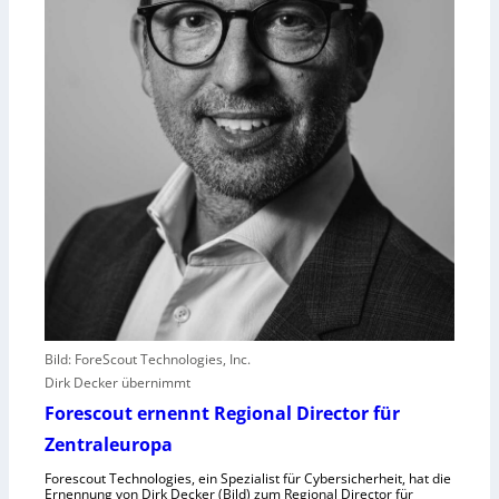
n
s
t
l
e
i
s
t
e
r
e
r
l
e
b
Bild: ForeScout Technologies, Inc.
e
Dirk Decker übernimmt
n
Forescout ernennt Regional Director für
V
o
Zentraleuropa
r
Forescout Technologies, ein Spezialist für Cybersicherheit, hat die
w
Ernennung von Dirk Decker (Bild) zum Regional Director für