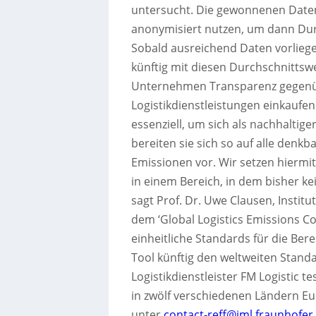
untersucht. Die gewonnenen Daten 
anonymisiert nutzen, um dann Durc
Sobald ausreichend Daten vorlie
künftig mit diesen Durchschnitts
Unternehmen Transparenz gegenübe
Logistikdienstleistungen einkaufen
essenziell, um sich als nachhaltig
bereiten sie sich so auf alle denk
Emissionen vor. Wir setzen hiermi
in einem Bereich, in dem bisher kei
sagt Prof. Dr. Uwe Clausen, Instit
dem ‘Global Logistics Emissions Coun
einheitliche Standards für die Ber
Tool künftig den weltweiten Standa
Logistikdienstleister FM Logistic t
in zwölf verschiedenen Ländern E
unter
contact-reff@iml.fraunhofer