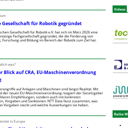
e
o
n
e
n
Videos
E
S
ium
S
ü
n
 Gesellschaft für Robotik gegründet
h
e
schen Gesellschaft für Robotik e.V. hat sich im März 2026 eine
h
Z
e
ützige Fachgesellschaft gegründet, die die Förderung von
e
w
e
, Forschung und Bildung im Bereich der Robotik zum Ziel hat.
n
a
n
n
h
d
D
u
h
e
e
u
a
n
tlich was?
e
er Blick auf CRA, EU-Maschinenverordnung
e
e
2
u
u
e
h
m
erangriffe auf Anlagen und Maschinen sind längst Realität. Mit
u
e
e
nd der neuen EU-Maschinenverordnung reagiert der Gesetzgeber
o
n
t klaren Empfehlungen, sondern auch mit konkreten
n
G
p
ü
en, Vorgaben und Sanktionen. NTT Data fasst zusammen, was
g
e
e
rei Vorgaben steckt und welche Auswirkungen sie haben.
a
S
R
Reihe W
E
h
e
o
e
nität in Europa
n
b
u
n