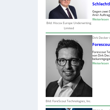
Schlecht
Gegen zwei D
ihrer Auftra
:
Weiterlesen
Bild: Hiscox Europe Underwriting
Limited
Dirk Decker
r
Forescou
I
Forescout Te
-
von Dirk Dec
bekanntgege
:
Weiterlesen
i
F
r
s
t
s
l
c
Bild: ForeScout Technologies, Inc.
i
s
t