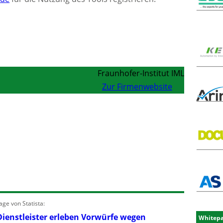
Fraunhofer-Institut IML
Zur Firmenwebsite
ge von Statista:
Dienstleister erleben Vorwürfe wegen
Whitep