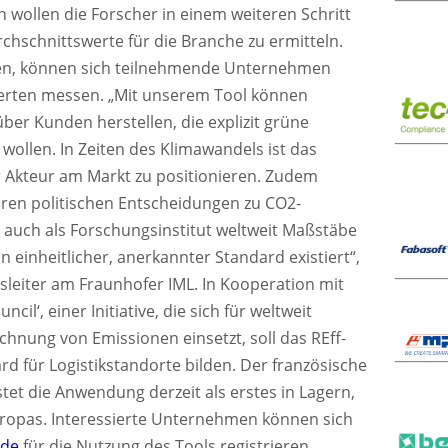
wollen die Forscher in einem weiteren Schritt
hschnittswerte für die Branche zu ermitteln.
gen, können sich teilnehmende Unternehmen
werten messen. „Mit unserem Tool können
r Kunden herstellen, die explizit grüne
 wollen. In Zeiten des Klimawandels ist das
er Akteur am Markt zu positionieren. Zudem
baren politischen Entscheidungen zu CO2-
t auch als Forschungsinstitut weltweit Maßstäbe
n einheitlicher, anerkannter Standard existiert“,
utsleiter am Fraunhofer IML. In Kooperation mit
cil‘, einer Initiative, die sich für weltweit
echnung von Emissionen einsetzt, soll das REff-
rd für Logistikstandorte bilden. Der französische
estet die Anwendung derzeit als erstes in Lagern,
uropas. Interessierte Unternehmen können sich
.de
für die Nutzung des Tools registrieren.