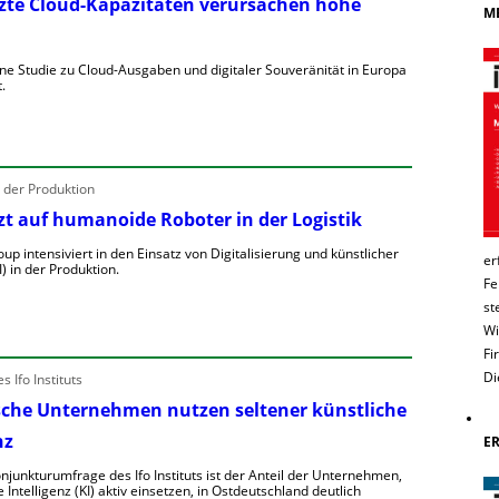
e
te Cloud-Kapazitäten verursachen hohe
o
ME
e
u
e
u
eine Studie zu Cloud-Ausgaben und digitaler Souveränität in Europa
e
h
.
n
a
e
g
e
a
n
U
u
n
B
g
n der Produktion
ü
e
u
t auf humanoide Roboter in der Logistik
e
n
n
R
h
u
p intensiviert in den Einsatz von Digitalisierung und künstlicher
e
u
er
o
I) in der Produktion.
m
a
Fe
b
e
u
st
o
B
e
Wi
M
e
n
C
n
Fi
W
C
R
Di
 Ifo Instituts
V
A
g
e
che Unternehmen nutzen seltener künstliche
o
e
u
nz
E
E
g
d
U
njunkturumfrage des Ifo Instituts ist der Anteil der Unternehmen,
e
e Intelligenz (KI) aktiv einsetzen, in Ostdeutschland deutlich
ü
a