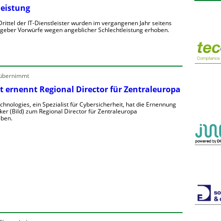
leistung
rittel der IT-Dienstleister wurden im vergangenen Jahr seitens
ggeber Vorwürfe wegen angeblicher Schlechtleistung erhoben.
M
e
h
 übernimmt
t ernennt Regional Director für Zentraleuropa
T
chnologies, ein Spezialist für Cybersicherheit, hat die Ernennung
ker (Bild) zum Regional Director für Zentraleuropa
ben.
D
e
o
n
e
e
o
u