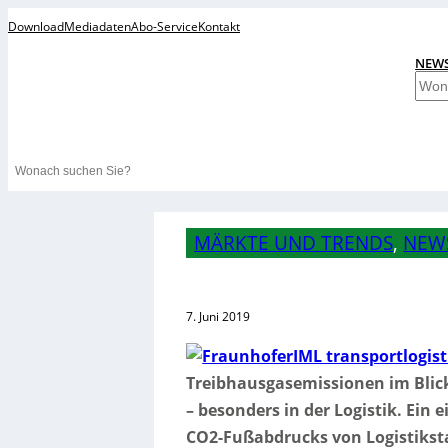
Download
Mediadaten
Abo-Service
Kontakt
NEW
S
u
c
h
Search
e
n
MÄRKTE UND TRENDS
, 
NEW
7. Juni 2019
Treibhausgasemissionen im Blick 
– besonders in der Logistik. Ein 
CO2-Fußabdrucks von Logistiksta