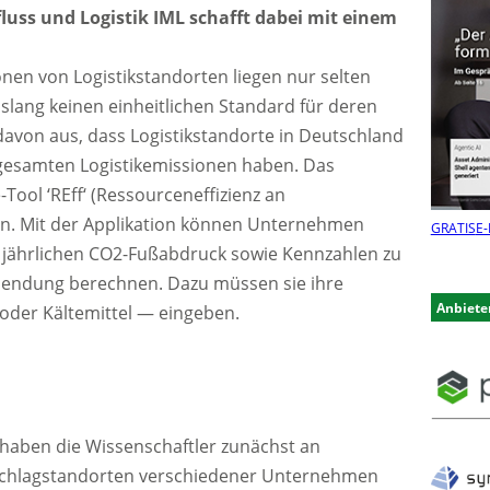
fluss und Logistik IML schafft dabei mit einem
en von Logistikstandorten liegen nur selten
bislang keinen einheitlichen Standard für deren
avon aus, dass Logistikstandorte in Deutschland
 gesamten Logistikemissionen haben. Das
Tool ‘REff‘ (Ressourceneffizienz an
fen. Mit der Applikation können Unternehmen
GRATIS
E-
n jährlichen CO2-Fußabdruck sowie Kennzahlen zu
 Sendung berechnen. Dazu müssen sie ihre
Anbiete
oder Kältemittel — eingeben.
 haben die Wissenschaftler zunächst an
schlagstandorten verschiedener Unternehmen