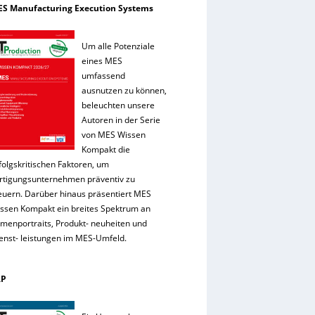
S Manufacturing Execution Systems
Um alle Potenziale
eines MES
umfassend
ausnutzen zu können,
beleuchten unsere
Autoren in der Serie
von MES Wissen
Kompakt die
folgskritischen Faktoren, um
rtigungsunternehmen präventiv zu
euern. Darüber hinaus präsentiert MES
ssen Kompakt ein breites Spektrum an
rmenportraits, Produkt- neuheiten und
enst- leistungen im MES-Umfeld.
RP