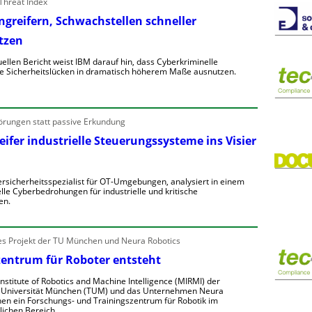
Threat Index
e
Angreifern, Schwachstellen schneller
e
tzen
n
e
e
uellen Bericht weist IBM darauf hin, dass Cyberkriminelle
n
e Sicherheitslücken in dramatisch höherem Maße ausnutzen.
n
e
K
b
R
örungen statt passive Erkundung
e
h
e
n
ifer industrielle Steuerungssysteme ins Visier
g
V
o
o
rsicherheitsspezialist für OT-Umgebungen, analysiert in einem
n
lle Cyberbedrohungen für industrielle und kritische
w
A
en.
a
ü
n
W
g
D
 Projekt der TU München und Neura Robotics
e
e
zentrum für Roboter entsteht
e
w
A
e
nstitute of Robotics and Machine Intelligence (MIRMI) der
e
n
 Universität München (TUM) und das Unternehmen Neura
g
nen ein Forschungs- und Trainingszentrum für Robotik im
g
e
lichen Bereich.