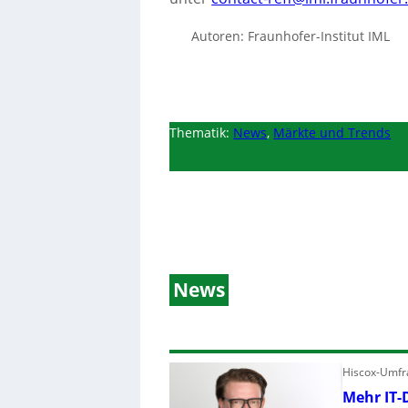
Autoren: Fraunhofer-Institut IML
Thematik:
News
,
Märkte und Trends
News
Hiscox-Umfra
Mehr IT-