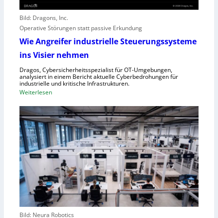
t
r
o
e
Bild: Dragons, Inc.
r
i
Operative Störungen statt passive Erkundung
f
f
Wie Angreifer industrielle Steuerungssysteme
ü
e
ins Visier nehmen
r
r
Z
n
Dragos, Cybersicherheitsspezialist für OT-Umgebungen,
e
analysiert in einem Bericht aktuelle Cyberbedrohungen für
,
industrielle und kritische Infrastrukturen.
n
S
:
Weiterlesen
t
c
W
r
h
i
a
w
e
l
a
A
e
c
n
u
h
g
r
s
r
o
t
e
p
e
i
a
l
f
l
e
e
r
Bild: Neura Robotics