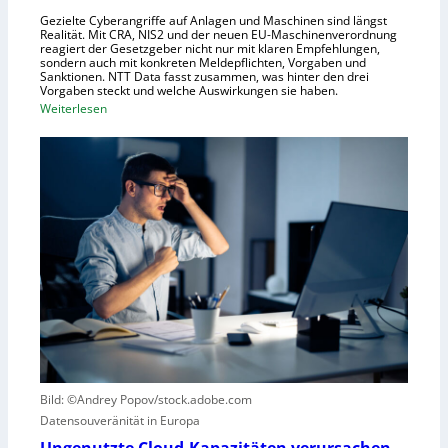
c
Gezielte Cyberangriffe auf Anlagen und Maschinen sind längst
n
h
Realität. Mit CRA, NIS2 und der neuen EU-Maschinenverordnung
a
reagiert der Gesetzgeber nicht nur mit klaren Empfehlungen,
sondern auch mit konkreten Meldepflichten, Vorgaben und
f
Sanktionen. NTT Data fasst zusammen, was hinter den drei
t
Vorgaben steckt und welche Auswirkungen sie haben.
f
:
Weiterlesen
ü
E
r
i
R
n
o
k
b
u
o
r
t
z
i
e
k
r
g
B
e
l
g
i
r
c
Bild: ©Andrey Popov/stock.adobe.com
ü
k
Datensouveränität in Europa
n
a
d
u
Ungenutzte Cloud-Kapazitäten verursachen