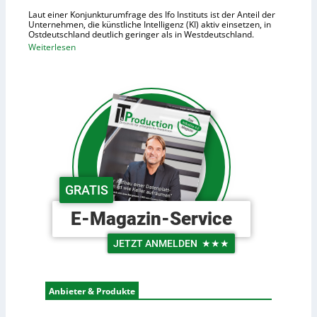
i
h
Laut einer Konjunkturumfrage des Ifo Instituts ist der Anteil der
d
o
Unternehmen, die künstliche Intelligenz (KI) aktiv einsetzen, in
e
Ostdeutschland deutlich geringer als in Westdeutschland.
h
R
:
Weiterlesen
e
o
O
K
b
s
o
o
t
s
t
d
t
e
e
e
r
u
n
i
t
n
s
d
c
GRATIS
e
h
r
e
E-Magazin-Service
L
U
o
n
JETZT ANMELDEN
★★★
g
t
i
e
s
r
Anbieter & Produkte
t
n
i
e