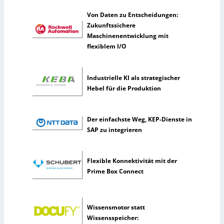
s
Von Daten zu Entscheidungen:
t
Zukunftssichere
l
Maschinenentwicklung mit
i
flexiblem I/O
c
h
e
Industrielle KI als strategischer
I
Hebel für die Produktion
n
t
e
Der einfachste Weg, KEP-Dienste in
l
SAP zu integrieren
l
i
g
Flexible Konnektivität mit der
e
Prime Box Connect
n
z
Wissensmotor statt
Wissensspeicher: