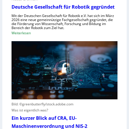
s
ü
Deutsche Gesellschaft für Robotik gegründet
s
r
y
Mit der Deutschen Gesellschaft für Robotik e.V. hat sich im März
R
2026 eine neue gemeinnützige Fachgesellschaft gegründet, die
s
die Förderung von Wissenschaft, Forschung und Bildung im
o
t
Bereich der Robotik zum Ziel hat.
b
e
:
Weiterlesen
o
m
D
t
e
e
e
i
u
r
n
t
e
s
s
n
V
c
t
i
h
s
s
e
t
i
G
e
e
e
h
r
s
t
Bild: ©greenbutterfly/stock.adobe.com
n
e
Was ist eigentlich was?
e
l
h
l
Ein kurzer Blick auf CRA, EU-
m
s
Maschinenverordnung und NIS-2
e