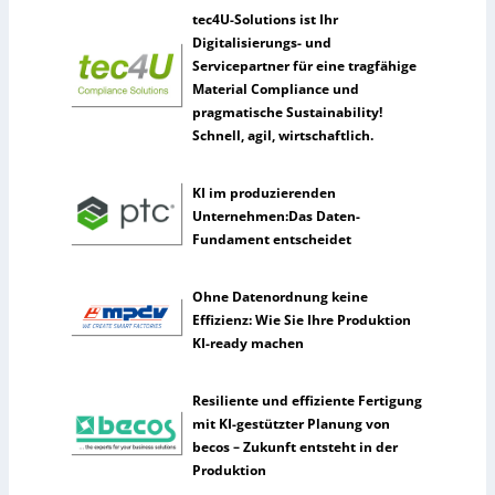
k
h
tec4U-Solutions ist Ihr
m
Digitalisierungs- und
e
Servicepartner für eine tragfähige
n
Material Compliance und
n
pragmatische Sustainability!
u
Schnell, agil, wirtschaftlich.
t
z
KI im produzierenden
e
Unternehmen:Das Daten-
n
Fundament entscheidet
s
e
l
Ohne Datenordnung keine
t
Effizienz: Wie Sie Ihre Produktion
e
KI-ready machen
n
e
Resiliente und effiziente Fertigung
r
mit KI-gestützter Planung von
k
becos – Zukunft entsteht in der
ü
Produktion
n