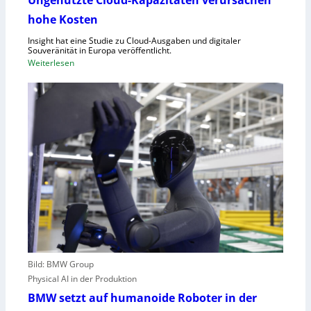
e
f
hohe Kosten
t
C
Insight hat eine Studie zu Cloud-Ausgaben und digitaler
R
Souveränität in Europa veröffentlicht.
A
:
Weiterlesen
,
U
E
n
U
g
-
e
M
n
a
u
s
t
c
z
h
t
i
e
n
C
e
l
n
o
v
Bild: BMW Group
u
e
Physical AI in der Produktion
d
r
-
BMW setzt auf humanoide Roboter in der
o
K