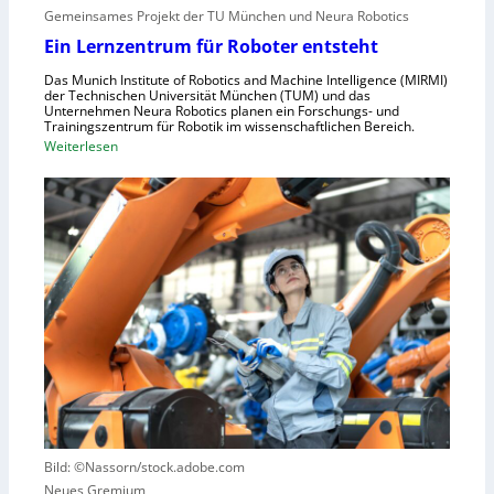
n
i
Gemeinsames Projekt der TU München und Neura Robotics
s
n
Ein Lernzentrum für Roboter entsteht
c
d
h
Das Munich Institute of Robotics and Machine Intelligence (MIRMI)
u
der Technischen Universität München (TUM) und das
n
s
Unternehmen Neura Robotics planen ein Forschungs- und
e
Trainingszentrum für Robotik im wissenschaftlichen Bereich.
t
:
Weiterlesen
l
r
E
l
i
i
e
e
n
r
l
L
a
l
e
u
e
r
s
S
n
z
t
z
u
e
e
n
u
n
u
e
t
t
r
r
z
u
u
e
n
Bild: ©Nassorn/stock.adobe.com
m
n
g
Neues Gremium
f