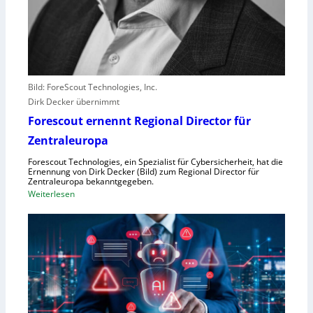
r
e
r
l
e
b
Bild: ForeScout Technologies, Inc.
e
Dirk Decker übernimmt
n
Forescout ernennt Regional Director für
V
o
Zentraleuropa
r
Forescout Technologies, ein Spezialist für Cybersicherheit, hat die
w
Ernennung von Dirk Decker (Bild) zum Regional Director für
ü
Zentraleuropa bekanntgegeben.
:
Weiterlesen
r
F
f
o
e
r
w
e
e
s
g
c
e
o
n
u