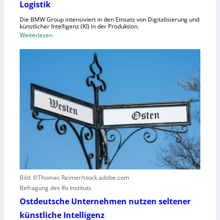
Logistik
r
a
d
Die BMW Group intensiviert in den Einsatz von Digitalisierung und
p
n
künstlicher Intelligenz (KI) in der Produktion.
a
:
Weiterlesen
u
z
B
n
i
M
g
t
W
u
ä
s
n
t
e
d
e
t
N
n
z
I
v
t
S
e
a
-
r
u
2
u
f
r
h
s
u
a
Bild: ©Thomas Reimer/stock.adobe.com
m
c
Befragung des Ifo Instituts
a
h
n
Ostdeutsche Unternehmen nutzen seltener
e
o
künstliche Intelligenz
n