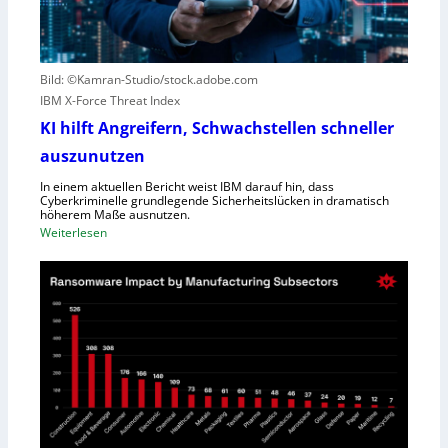
S
t
c
e
h
r
l
Bild: ©Kamran-Studio/stock.adobe.com
n
e
IBM X-Force Threat Index
e
c
n
KI hilft Angreifern, Schwachstellen schneller
h
n
t
auszunutzen
t
l
R
In einem aktuellen Bericht weist IBM darauf hin, dass
e
Cyberkriminelle grundlegende Sicherheitslücken in dramatisch
e
i
höherem Maße ausnutzen.
g
s
:
Weiterlesen
i
t
K
o
u
I
n
n
h
a
g
i
l
l
D
f
i
t
r
A
e
n
c
g