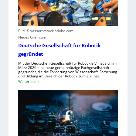
e
z
u
u
e
n
e
n
u
r
t
t
u
r
Bild: ©Nassorn/stock.adobe.com
z
n
u
Neues Gremium
e
g
m
n
Deutsche Gesellschaft für Robotik
s
f
s
ü
gegründet
y
r
Mit der Deutschen Gesellschaft für Robotik e.V. hat sich im
s
R
März 2026 eine neue gemeinnützige Fachgesellschaft
t
o
gegründet, die die Förderung von Wissenschaft, Forschung
und Bildung im Bereich der Robotik zum Ziel hat.
e
b
:
Weiterlesen
m
o
D
e
t
e
i
e
u
n
r
t
s
e
s
V
n
c
i
t
h
s
s
e
i
t