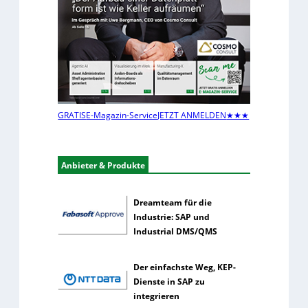
t
g
e
i
r
s
n
t
e
i
h
k
m
e
GRATIS
E-Magazin-Service
JETZT ANMELDEN
★★★
n
n
u
t
Anbieter & Produkte
z
e
Dreamteam für die
n
Industrie: SAP und
s
Industrial DMS/QMS
e
l
t
Der einfachste Weg, KEP-
e
Dienste in SAP zu
n
integrieren
e