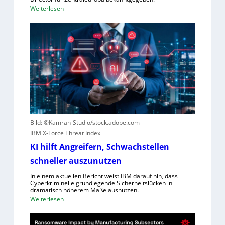
r
:
Weiterlesen
w
F
ü
o
r
r
f
e
e
s
w
c
e
o
g
u
e
t
n
e
S
Bild: ©Kamran-Studio/stock.adobe.com
r
c
IBM X-Force Threat Index
n
h
e
KI hilft Angreifern, Schwachstellen
l
n
schneller auszunutzen
e
n
c
In einem aktuellen Bericht weist IBM darauf hin, dass
t
Cyberkriminelle grundlegende Sicherheitslücken in
h
R
dramatisch höherem Maße ausnutzen.
t
e
:
Weiterlesen
l
g
K
e
i
I