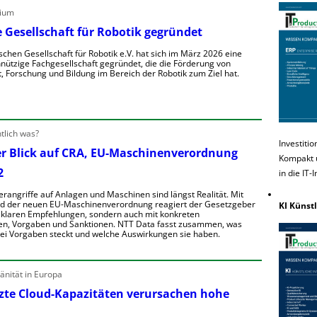
S
ium
S
ü
n
 Gesellschaft für Robotik gegründet
h
e
schen Gesellschaft für Robotik e.V. hat sich im März 2026 eine
h
Z
e
ützige Fachgesellschaft gegründet, die die Förderung von
e
w
e
, Forschung und Bildung im Bereich der Robotik zum Ziel hat.
n
a
n
n
h
d
D
u
h
e
e
u
a
n
tlich was?
e
Investiti
er Blick auf CRA, EU-Maschinenverordnung
e
Kompakt u
e
2
in die IT-
u
u
e
h
m
erangriffe auf Anlagen und Maschinen sind längst Realität. Mit
u
e
e
nd der neuen EU-Maschinenverordnung reagiert der Gesetzgeber
o
KI Künstl
n
t klaren Empfehlungen, sondern auch mit konkreten
n
G
p
ü
en, Vorgaben und Sanktionen. NTT Data fasst zusammen, was
g
e
e
rei Vorgaben steckt und welche Auswirkungen sie haben.
a
S
R
E
h
e
o
e
nität in Europa
n
b
u
n
e
te Cloud-Kapazitäten verursachen hohe
o
e