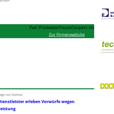
 GmbH
PwC PricewaterhouseCoopers AG
Zur Firmenwebsite
ge von Statista:
Dienstleister erleben Vorwürfe wegen
leistung