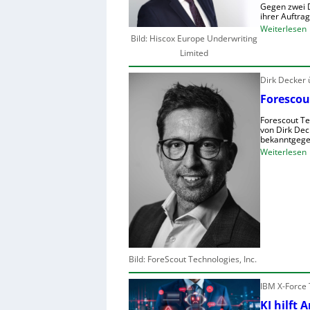
Gegen zwei D
ihrer Auftra
:
Weiterlesen
Bild: Hiscox Europe Underwriting
Limited
Dirk Decker
r
Forescou
I
Forescout Te
-
von Dirk Dec
bekanntgege
:
Weiterlesen
i
F
r
s
t
s
l
c
Bild: ForeScout Technologies, Inc.
i
s
t
IBM X-Force 
t
KI hilft 