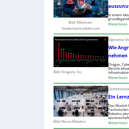
r
r
auszunu
In einem akt
r
grundlegend
l
Bild: ©Kamran-
:
Weiterlesen
Studio/stock.adobe.com
t
I
Operative St
Wie Angre
i
l
nehmen
i
f
r
Dragos, Cybe
t
Bericht aktue
Bild: Dragons, Inc.
Infrastruktur
:
Weiterlesen
l
r
f
Gemeinsames
i
r
i
Ein Lern
r
i
Das Munich I
f
c
Technischen
Robotics pla
t
wissenschaft
r
r
Bild: Neura Robotics
:
Weiterlesen
r