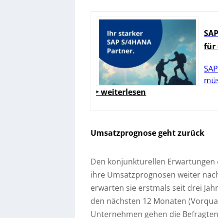
SAP
für
SAP
müs
‣ weiterlesen
Umsatzprognose geht zurück
Den konjunkturellen Erwartungen
ihre Umsatzprognosen weiter nach
erwarten sie erstmals seit drei Ja
den nächsten 12 Monaten (Vorquar
Unternehmen gehen die Befragte