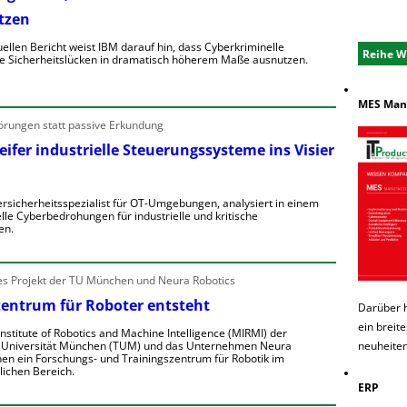
tzen
n
e
e
uellen Bericht weist IBM darauf hin, dass Cyberkriminelle
Reihe W
n
e Sicherheitslücken in dramatisch höherem Maße ausnutzen.
n
e
K
MES Manu
b
R
örungen statt passive Erkundung
e
h
e
n
ifer industrielle Steuerungssysteme ins Visier
g
V
o
o
rsicherheitsspezialist für OT-Umgebungen, analysiert in einem
n
lle Cyberbedrohungen für industrielle und kritische
w
A
en.
a
ü
n
W
g
D
 Projekt der TU München und Neura Robotics
e
e
zentrum für Roboter entsteht
e
Darüber 
w
A
e
ein breit
nstitute of Robotics and Machine Intelligence (MIRMI) der
e
n
neuheiten
 Universität München (TUM) und das Unternehmen Neura
g
nen ein Forschungs- und Trainingszentrum für Robotik im
g
e
lichen Bereich.
e
o
ERP
n
e
n
E