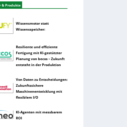
r & Produkte
Wissensmotor statt
Wissensspeicher:
Resiliente und effiziente
Fertigung mit KI-gestützter
Planung von becos – Zukunft
entsteht in der Produktion
Von Daten zu Entscheidungen:
Zukunftssichere
Maschinenentwicklung mit
flexiblem I/O
KI-Agenten mit messbarem
ROI