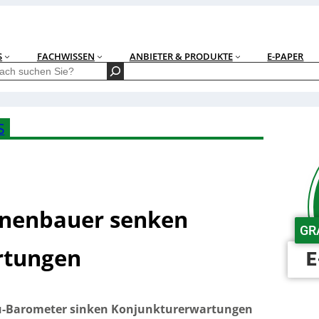
S
FACHWISSEN
ANBIETER & PRODUKTE
E-PAPER
S
inenbauer senken
GR
rtungen
E
u-Barometer sinken Konjunkturerwartungen