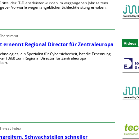
rittel der IT-Dienstleister wurden im vergangenen Jahr seitens
ggeber Vorwürfe wegen angeblicher Schlechtleistung erhoben.
M
e
h
 übernimmt
Videos
t ernennt Regional Director für Zentraleuropa
T
chnologies, ein Spezialist für Cybersicherheit, hat die Ernennung
ker (Bild) zum Regional Director für Zentraleuropa
ben.
D
e
o
n
e
e
o
u
Threat Index
e
Angreifern, Schwachstellen schneller
e