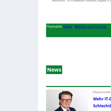
Autoren: PricewaterhouseCoopers
Thematik:
News
,
Märkte und Trends
News
Hiscox-Umfra
Mehr IT-
Schlecht