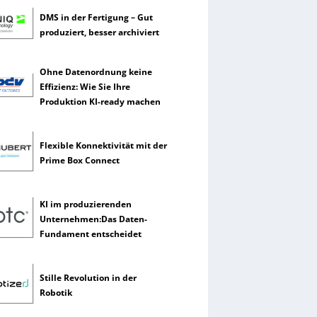
DMS in der Fertigung – Gut
produziert, besser archiviert
Ohne Datenordnung keine
Effizienz: Wie Sie Ihre
Produktion KI-ready machen
Flexible Konnektivität mit der
Prime Box Connect
KI im produzierenden
Unternehmen:Das Daten-
Fundament entscheidet
Stille Revolution in der
Robotik