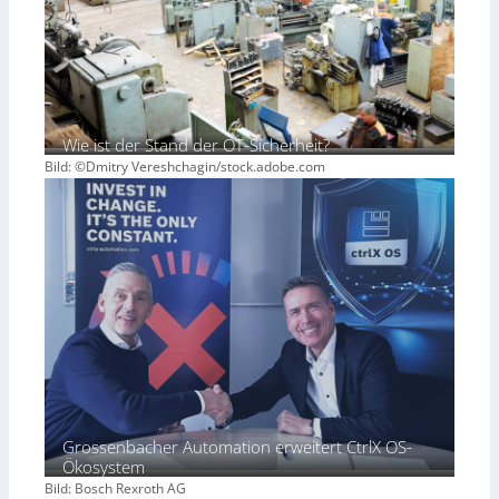
Wie ist der Stand der OT-Sicherheit?
Bild: ©Dmitry Vereshchagin/stock.adobe.com
Grossenbacher Automation erweitert CtrlX OS-
Ökosystem
Bild: Bosch Rexroth AG