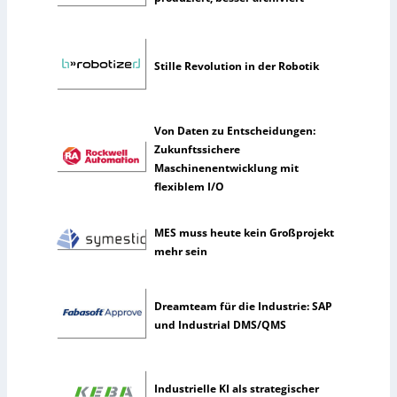
i
c
h
Stille Revolution in der Robotik
e
I
n
t
Von Daten zu Entscheidungen:
e
Zukunftssichere
l
Maschinenentwicklung mit
l
flexiblem I/O
i
g
MES muss heute kein Großprojekt
e
mehr sein
n
z
Dreamteam für die Industrie: SAP
und Industrial DMS/QMS
Industrielle KI als strategischer