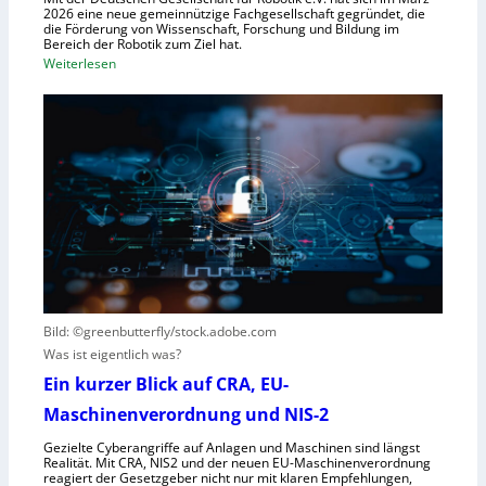
R
2026 eine neue gemeinnützige Fachgesellschaft gegründet, die
s
die Förderung von Wissenschaft, Forschung und Bildung im
o
t
Bereich der Robotik zum Ziel hat.
b
e
:
Weiterlesen
o
m
D
t
e
e
e
i
u
r
n
t
e
s
s
n
V
c
t
i
h
s
s
e
t
i
G
e
e
e
h
r
s
t
Bild: ©greenbutterfly/stock.adobe.com
n
e
Was ist eigentlich was?
e
l
h
l
Ein kurzer Blick auf CRA, EU-
m
s
Maschinenverordnung und NIS-2
e
c
Gezielte Cyberangriffe auf Anlagen und Maschinen sind längst
n
h
Realität. Mit CRA, NIS2 und der neuen EU-Maschinenverordnung
a
reagiert der Gesetzgeber nicht nur mit klaren Empfehlungen,