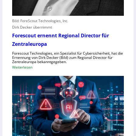
l
e
b
Bild: ForeScout Technologies, Inc.
e
Dirk Decker übernimmt
n
Forescout ernennt Regional Director für
V
o
Zentraleuropa
r
Forescout Technologies, ein Spezialist für Cybersicherheit, hat die
w
Ernennung von Dirk Decker (Bild) zum Regional Director für
ü
Zentraleuropa bekanntgegeben.
:
Weiterlesen
r
F
f
o
e
r
w
e
e
s
g
c
e
o
n
u
S
t
c
e
h