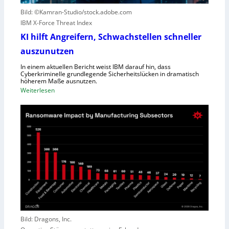
r
l
Bild: ©Kamran-Studio/stock.adobe.com
n
e
IBM X-Force Threat Index
e
c
n
KI hilft Angreifern, Schwachstellen schneller
h
n
t
auszunutzen
t
l
R
In einem aktuellen Bericht weist IBM darauf hin, dass
e
Cyberkriminelle grundlegende Sicherheitslücken in dramatisch
e
i
höherem Maße ausnutzen.
g
s
:
Weiterlesen
i
t
K
o
u
I
n
n
h
a
g
i
l
l
D
f
i
t
r
A
e
n
c
g
t
r
o
e
Bild: Dragons, Inc.
r