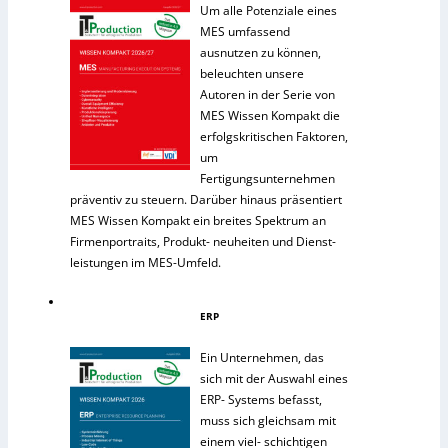
Um alle Potenziale eines
MES umfassend
ausnutzen zu können,
beleuchten unsere
Autoren in der Serie von
MES Wissen Kompakt die
erfolgskritischen Faktoren,
um
Fertigungsunternehmen
präventiv zu steuern. Darüber hinaus präsentiert
MES Wissen Kompakt ein breites Spektrum an
Firmenportraits, Produkt- neuheiten und Dienst-
leistungen im MES-Umfeld.
ERP
Ein Unternehmen, das
sich mit der Auswahl eines
ERP- Systems befasst,
muss sich gleichsam mit
einem viel- schichtigen