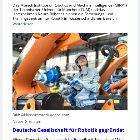
h
Das Munich Institute of Robotics and Machine Intelligence (MIRMI)
u
der Technischen Universität München (TUM) und das
n
s
Unternehmen Neura Robotics planen ein Forschungs- und
e
Trainingszentrum für Robotik im wissenschaftlichen Bereich.
t
:
Weiterlesen
l
r
E
l
i
i
e
e
n
r
l
L
a
l
e
u
e
r
s
S
n
z
t
z
u
e
e
n
u
n
u
e
t
t
r
r
z
u
u
e
n
Bild: ©Nassorn/stock.adobe.com
m
n
g
Neues Gremium
f
s
ü
Deutsche Gesellschaft für Robotik gegründet
s
r
y
Mit der Deutschen Gesellschaft für Robotik e.V. hat sich im März