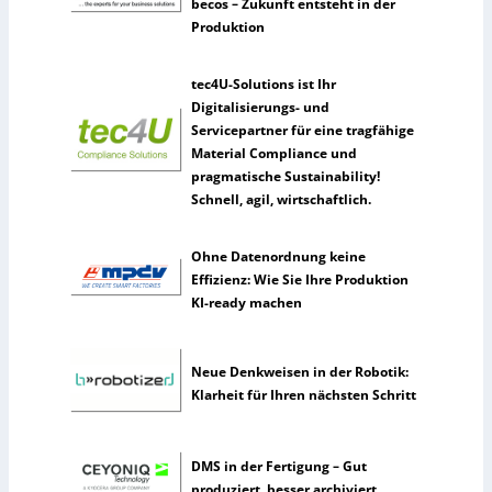
e
becos – Zukunft entsteht in der
n
Produktion
n
u
tec4U-Solutions ist Ihr
t
Digitalisierungs- und
z
Servicepartner für eine tragfähige
e
Material Compliance und
n
pragmatische Sustainability!
s
Schnell, agil, wirtschaftlich.
e
l
t
Ohne Datenordnung keine
e
Effizienz: Wie Sie Ihre Produktion
n
KI-ready machen
e
r
Neue Denkweisen in der Robotik:
k
Klarheit für Ihren nächsten Schritt
ü
n
s
t
DMS in der Fertigung – Gut
l
produziert, besser archiviert