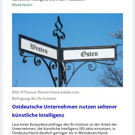
a
:
Weiterlesen
u
z
B
n
i
M
g
t
W
u
ä
s
n
t
e
d
e
t
N
n
z
I
v
t
S
e
a
-
r
u
2
u
f
r
h
s
u
a
Bild: ©Thomas Reimer/stock.adobe.com
m
c
Befragung des Ifo Instituts
a
h
n
Ostdeutsche Unternehmen nutzen seltener
e
o
künstliche Intelligenz
n
i
h
Laut einer Konjunkturumfrage des Ifo Instituts ist der Anteil der
d
o
Unternehmen, die künstliche Intelligenz (KI) aktiv einsetzen, in
e
Ostdeutschland deutlich geringer als in Westdeutschland.
h