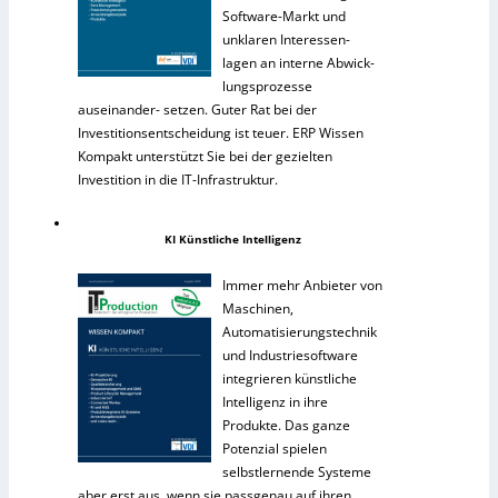
Software-Markt und
unklaren Interessen-
lagen an interne Abwick-
lungsprozesse
auseinander- setzen. Guter Rat bei der
Investitionsentscheidung ist teuer. ERP Wissen
Kompakt unterstützt Sie bei der gezielten
Investition in die IT-Infrastruktur.
KI Künstliche Intelligenz
Immer mehr Anbieter von
Maschinen,
Automatisierungstechnik
und Industriesoftware
integrieren künstliche
Intelligenz in ihre
Produkte. Das ganze
Potenzial spielen
selbstlernende Systeme
aber erst aus, wenn sie passgenau auf ihren