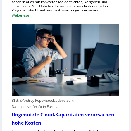
sondern auch mit konkreten Meldepflichten, Vorgaben und
f
Sanktionen. NTT Data fasst zusammen, was hinter den drei
t
Vorgaben steckt und welche Auswirkungen sie haben.
f
:
Weiterlesen
ü
E
r
i
R
n
o
k
b
u
o
r
t
z
i
e
k
r
g
B
e
l
g
i
r
c
Bild: ©Andrey Popov/stock.adobe.com
ü
k
Datensouveränität in Europa
n
a
d
u
Ungenutzte Cloud-Kapazitäten verursachen
e
f
hohe Kosten
t
C