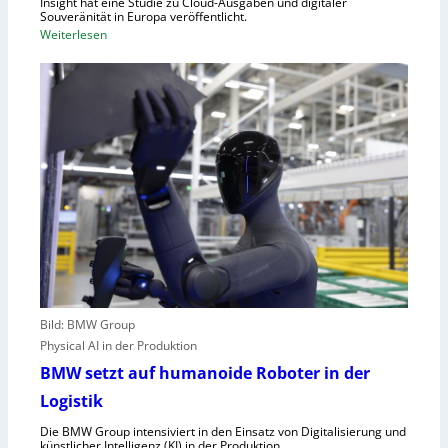
Insight hat eine Studie zu Cloud-Ausgaben und digitaler
R
Souveränität in Europa veröffentlicht.
A
:
Weiterlesen
,
U
E
n
U
g
-
e
M
n
a
u
s
t
c
z
h
t
i
e
n
C
e
l
n
o
v
Bild: BMW Group
u
e
Physical AI in der Produktion
d
r
-
BMW setzt auf humanoide Roboter in der
o
K
Logistik
r
a
d
Die BMW Group intensiviert in den Einsatz von Digitalisierung und
p
n
künstlicher Intelligenz (KI) in der Produktion.