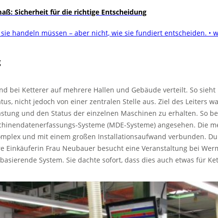
: Sicherheit für die richtige Entscheidung
 sie handeln müssen – aber nicht, wie sie fundiert entscheiden.
‣ w
g
d bei Ketterer auf mehrere Hallen und Gebäude verteilt. So sieh
tus, nicht jedoch von einer zentralen Stelle aus. Ziel des Leiters w
astung und den Status der einzelnen Maschinen zu erhalten. So be
chinendatenerfassungs-Systeme (MDE-Systeme) angesehen. Die me
komplex und mit einem großen Installationsaufwand verbunden. Dur
 Einkäuferin Frau Neubauer besucht eine Veranstaltung bei Werm
asierende System. Sie dachte sofort, dass dies auch etwas für Ket