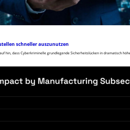
hstellen schneller auszunutzen
rauf hin, dass Cyberkriminelle grundlegende Sicherheitslücken in dramatisch h