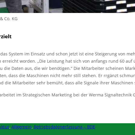
& Co. KG
zielt
 das System im Einsatz und schon jetzt ist eine Steigerung von meh
reicht worden. „Die Leistung hat sich von anfangs rund 60 auf üb
u die Daten aus, die wir benötigen.“ Die Mitarbeiter scheinen Ma
en, dass die Maschinen nicht mehr still stehen. Er rrgänzt schmun
d die Mitarbeiter sehr bemüht, dass alle Signale ihrer Maschinen 
arbeitet im Strategischen Marketing bei der Werma Signaltechnik
uktur
,
Allgemein
,
Betriebsdatenerfassung – BDE