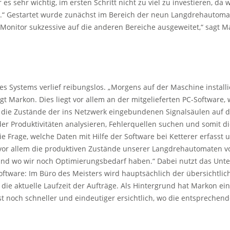
s sehr wichtig, im ersten Schritt nicht zu viel zu investieren, da w
.“ Gestartet wurde zunächst im Bereich der neun Langdrehautomate
Monitor sukzessive auf die anderen Bereiche ausgeweitet,“ sagt M
es Systems verlief reibungslos. „Morgens auf der Maschine installi
gt Markon. Dies liegt vor allem an der mitgelieferten PC-Software, 
lt die Zustände der ins Netzwerk eingebundenen Signalsäulen auf de
 Produktivitäten analysieren, Fehlerquellen suchen und somit die
e Frage, welche Daten mit Hilfe der Software bei Ketterer erfasst
 vor allem die produktiven Zustände unserer Langdrehautomaten vo
 und wo wir noch Optimierungsbedarf haben.“ Dabei nutzt das Un
oftware: Im Büro des Meisters wird hauptsächlich der übersichtlich
 die aktuelle Laufzeit der Aufträge. Als Hintergrund hat Markon ei
ist noch schneller und eindeutiger ersichtlich, wo die entsprechen