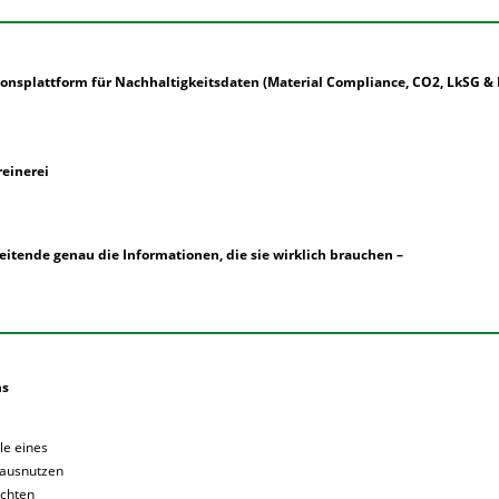
nsplattform für Nachhaltigkeitsdaten (Material Compliance, CO2, LkSG &
reinerei
itende genau die Informationen, die sie wirklich brauchen –
ms
le eines
ausnutzen
uchten