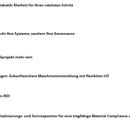
botik: Klarheit für Ihren nächsten Schritt
nicht Ihre Systeme, sondern Ihre Governance
ßprojekt mehr sein
gen: Zukunftssichere Maschinenentwicklung mit flexiblem I/O
em ROI
igitalisierungs- und Servicepartner für eine tragfähige Material Compliance 