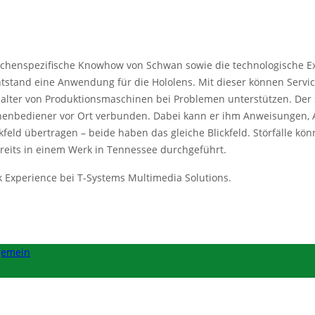
anchenspezifische Knowhow von Schwan sowie die technologische E
 entstand eine Anwendung für die Hololens. Mit dieser können Serv
alter von Produktionsmaschinen bei Problemen unterstützen. Der S
nenbediener vor Ort verbunden. Dabei kann er ihm Anweisungen
kfeld übertragen – beide haben das gleiche Blickfeld. Störfälle k
eits in einem Werk in Tennessee durchgeführt.
k Experience bei T-Systems Multimedia Solutions.
gemein