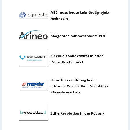
e
l
MES muss heute kein Großprojekt
t
mehr sein
e
n
KI-Agenten mit messbarem ROI
e
r
k
ü
Flexible Konnektivität mit der
n
Prime Box Connect
s
t
l
Ohne Datenordnung keine
i
Effizienz: Wie Sie Ihre Produktion
c
KI-ready machen
h
e
I
Stille Revolution in der Robotik
n
t
e