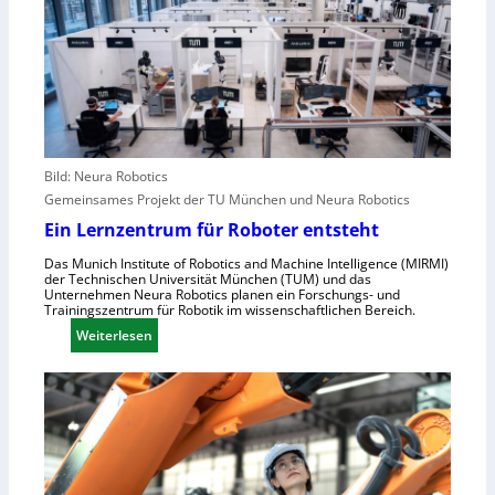
n
h
r
g
s
o
r
t
p
e
e
a
i
l
f
l
e
e
r
n
Bild: Neura Robotics
i
s
Gemeinsames Projekt der TU München und Neura Robotics
n
c
Ein Lernzentrum für Roboter entsteht
d
h
u
Das Munich Institute of Robotics and Machine Intelligence (MIRMI)
n
der Technischen Universität München (TUM) und das
s
e
Unternehmen Neura Robotics planen ein Forschungs- und
t
Trainingszentrum für Robotik im wissenschaftlichen Bereich.
l
r
:
Weiterlesen
l
i
E
e
e
i
r
l
n
a
l
L
u
e
e
s
S
r
z
t