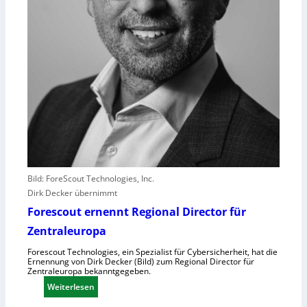
l
e
i
s
t
e
r
e
r
l
e
b
Bild: ForeScout Technologies, Inc.
e
Dirk Decker übernimmt
n
V
Forescout ernennt Regional Director für
o
Zentraleuropa
r
Forescout Technologies, ein Spezialist für Cybersicherheit, hat die
w
Ernennung von Dirk Decker (Bild) zum Regional Director für
ü
Zentraleuropa bekanntgegeben.
r
:
Weiterlesen
f
F