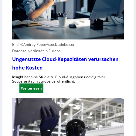
i
e
k
r
g
B
e
l
g
i
r
c
ü
k
Bild: ©Andrey Popov/stock.adobe.com
n
a
Datensouveränität in Europa
d
u
Ungenutzte Cloud-Kapazitäten verursachen
e
f
t
hohe Kosten
C
R
Insight hat eine Studie zu Cloud-Ausgaben und digitaler
Souveränität in Europa veröffentlicht.
A
:
Weiterlesen
,
U
E
n
U
g
-
e
M
n
a
u
s
t
c