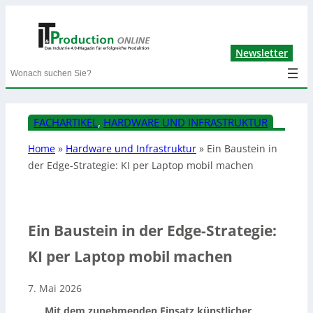
Lin
Newsletter
Search
FACHARTIKEL
, 
HARDWARE UND INFRASTRUKTUR
Home
»
Hardware und Infrastruktur
»
Ein Baustein in
der Edge-Strategie: KI per Laptop mobil machen
Ein Baustein in der Edge-Strategie:
KI per Laptop mobil machen
7. Mai 2026
Mit dem zunehmenden Einsatz künstlicher