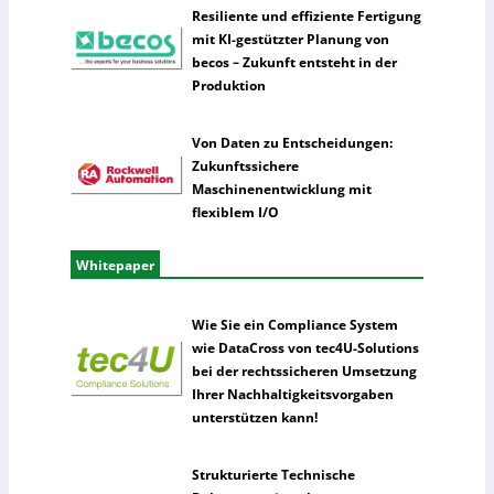
l
Resiliente und effiziente Fertigung
l
mit KI-gestützter Planung von
i
becos – Zukunft entsteht in der
g
Produktion
e
n
Von Daten zu Entscheidungen:
z
Zukunftssichere
Maschinenentwicklung mit
flexiblem I/O
Whitepaper
Wie Sie ein Compliance System
wie DataCross von tec4U-Solutions
bei der rechtssicheren Umsetzung
Ihrer Nachhaltigkeitsvorgaben
unterstützen kann!
Strukturierte Technische