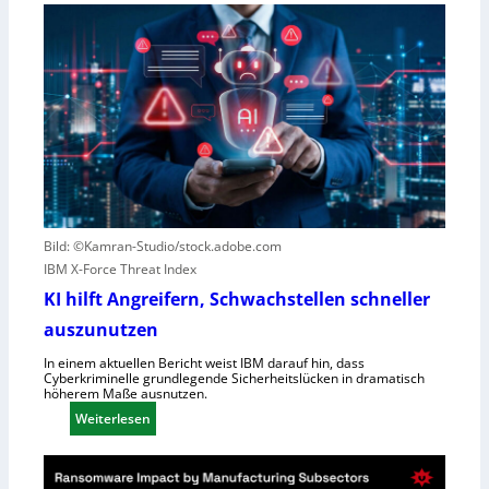
e
o
w
r
e
e
g
s
e
c
n
o
S
u
c
t
h
e
l
r
e
n
Bild: ©Kamran-Studio/stock.adobe.com
c
e
IBM X-Force Threat Index
h
n
KI hilft Angreifern, Schwachstellen schneller
t
n
l
auszunutzen
t
e
R
In einem aktuellen Bericht weist IBM darauf hin, dass
i
Cyberkriminelle grundlegende Sicherheitslücken in dramatisch
e
höherem Maße ausnutzen.
s
g
:
t
Weiterlesen
i
K
u
o
I
n
n
h
g