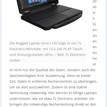
str
iel
le
n
Sz
en
ari
en
Die Rugged Laptop Serie L156 Edge AI von TL
en
Electronic/Winmate, mit 15,6 Zoll PCAP-Touch
tsc
und leistungsstarken GPUs.
–
Bild: TL Electronic
he
GmbH
id
et nicht nur die Qualität der Daten, sondern auch die
Geschwindigkeit ihrer Auswertung. Denn es kostet
Zeit, Daten in entfernte Rechenzentren zu übertragen,
um sie dort auszuwerten. Zudem ist eine stabile
Verbindung notwendig. Hier können KI-fähige Laptops
unterstützen, wie sie etwa TL Electronic anbietet: Sie
bringen die notwendige Rechenleistung direkt an den