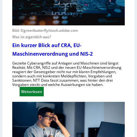
i
e
t
e
G
e
r
e
h
n
s
t
e
e
Bild: ©greenbutterfly/stock.adobe.com
h
l
Was ist eigentlich was?
m
l
Ein kurzer Blick auf CRA, EU-
e
s
Maschinenverordnung und NIS-2
n
c
h
Gezielte Cyberangriffe auf Anlagen und Maschinen sind längst
Realität. Mit CRA, NIS2 und der neuen EU-Maschinenverordnung
a
reagiert der Gesetzgeber nicht nur mit klaren Empfehlungen,
f
sondern auch mit konkreten Meldepflichten, Vorgaben und
Sanktionen. NTT Data fasst zusammen, was hinter den drei
t
Vorgaben steckt und welche Auswirkungen sie haben.
f
:
Weiterlesen
ü
E
r
i
R
n
o
k
b
u
o
r
t
z