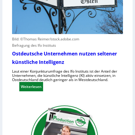
t
e
-
a
r
2
u
u
f
r
h
s
u
a
m
c
Bild: ©Thomas Reimer/stock.adobe.com
a
h
Befragung des Ifo Instituts
n
e
Ostdeutsche Unternehmen nutzen seltener
o
n
künstliche Intelligenz
i
h
d
o
Laut einer Konjunkturumfrage des Ifo Instituts ist der Anteil der
Unternehmen, die künstliche Intelligenz (KI) aktiv einsetzen, in
e
h
Ostdeutschland deutlich geringer als in Westdeutschland.
R
e
:
Weiterlesen
o
K
O
b
o
s
o
s
t
t
t
d
e
e
e
r
n
u
i
t
n