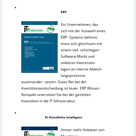
ERP
Ein Unternehmen, das
sich mit der Auswahl eines
ERP- Systems befasst,
muss sich gleichsam mit
einem viel- schichtigen
Software-Markt und
unklaren Interessen-
lagen an interne Abwick-
lungsprozesse
auseinander- setzen. Guter Rat bei der
Investitionsentscheidung ist teuer. ERP Wissen
Kompakt unterstützt Sie bei der gezielten
Investition in die IT-Infrastruktur.
KI Künstliche Intelligenz
Immer mehr Anbieter von