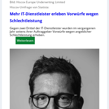
Bild: Hiscox Europe Underwriting Limited
Hiscox-Umfrage von Statista:
Mehr IT-Dienstleister erleben Vorwürfe wegen
Schlechtleistung
Gegen zwei Drittel der IT-Dienstleister wurden im vergangenen
Jahr seitens ihrer Auftraggeber Vorwürfe wegen angeblicher
Schlechtleistung erhoben.
:
Weiterlesen
M
e
h
r
I
T
-
D
i
e
n
s
t