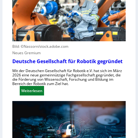
n
u
e
z
n
u
e
u
e
n
t
r
t
z
u
r
e
n
u
n
g
m
Bild: ©Nassorn/stock.adobe.com
s
f
Neues Gremium
s
ü
Deutsche Gesellschaft für Robotik gegründet
y
r
Mit der Deutschen Gesellschaft für Robotik e.V. hat sich im März
s
R
2026 eine neue gemeinnützige Fachgesellschaft gegründet, die
t
o
die Förderung von Wissenschaft, Forschung und Bildung im
Bereich der Robotik zum Ziel hat.
e
b
m
:
Weiterlesen
o
e
D
t
i
e
e
n
u
r
s
t
e
V
s
n
i
c
t
s
h
s