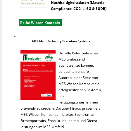
Nachhaltigkeitsdaten (Material
Compliance, CO2, LkSG & EUDR)
Reihe Wissen Kompakt
MES Manufacturing Execution Systems
Um alle Potenziale eines
MES umfassend
ausnutzen zu können,
beleuchten unsere
Autoren in der Serie von
MES Wissen Kompakt die
erfolgskritischen Faktoren,
um
Fertigungsunternehmen
präventiv zu steuern. Darüber hinaus präsentiert
MES Wissen Kompakt ein breites Spektrum an
Firmenportraits, Produkt- neuheiten und Dienst-
leistungen im MES-Umfeld.