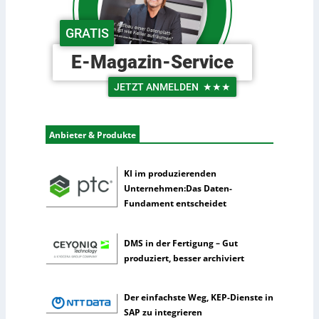
s
d
c
e
GRATIS
h
r
e
L
E-Magazin-Service
U
o
n
g
JETZT ANMELDEN
★★★
t
i
e
s
r
t
Anbieter & Produkte
n
i
e
k
h
KI im produzierenden
m
Unternehmen:Das Daten-
e
Fundament entscheidet
n
n
DMS in der Fertigung – Gut
u
produziert, besser archiviert
t
z
e
Der einfachste Weg, KEP-Dienste in
n
SAP zu integrieren
s