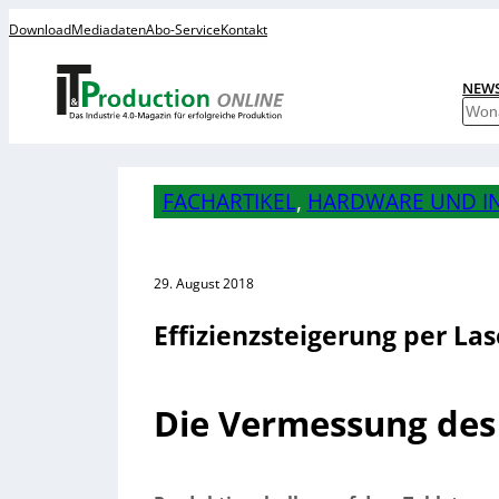
Download
Mediadaten
Abo-Service
Kontakt
NEW
S
u
c
h
FACHARTIKEL
, 
HARDWARE UND I
e
n
29. August 2018
Effizienzsteigerung per Las
Die Vermessung des