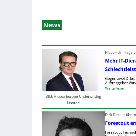
News
Hiscox-Umfrage vo
Mehr IT-Dien
Schlechtleis
Gegen zwei Drittel
Auftraggeber Vorw
:
Weiterlesen
M
Bild: Hiscox Europe Underwriting
e
Limited
h
r
Dirk Decker über
I
Forescout er
T
Forescout Technolo
-