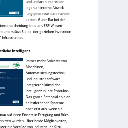
und unklaren Interessen-
lagen an interne Abwick-
lungsprozesse auseinander-
setzen. Guter Rat bei der
tionsentscheidung ist teuer. ERP Wissen
 unterstützt Sie bei der gezielten Investition
IT-Infrastruktur.
stliche Intelligenz
Immer mehr Anbieter von
Maschinen,
Automatisierungstechnik
und Industriesoftware
integrieren künstliche
Intelligenz in ihre Produkte.
Das ganze Potenzial spielen
selbstlernende Systeme
aber erst aus, wenn sie
nau auf ihren Einsatz in Fertigung und Büro
hnitten wurden. Über beide Möglichkeiten,
tiger die Vorzüge von industrieller KI zu