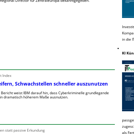
 Regional Director für Zentraleuropa bekanntgegeben.
Investi
Kompakt
in die 
KI Kün
t Index
reifern, Schwachstellen schneller auszunutzen
n Bericht weist IBM darauf hin, dass Cyberkriminelle grundlegende
 in dramatisch höherem Maße ausnutzen.
passge
zugesc
en statt passive Erkundung
als Fer