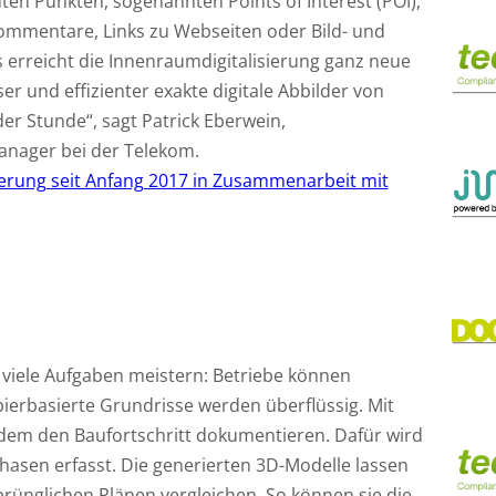
en Punkten, sogenannten Points of Interest (POI),
ommentare, Links zu Webseiten oder Bild- und
 erreicht die Innenraumdigitalisierung ganz neue
er und effizienter exakte digitale Abbilder von
er Stunde“, sagt Patrick Eberwein,
anager bei der Telekom.
h viele Aufgaben meistern: Betriebe können
erbasierte Grundrisse werden überflüssig. Mit
m den Baufortschritt dokumentieren. Dafür wird
asen erfasst. Die generierten 3D-Modelle lassen
rünglichen Plänen vergleichen. So können sie die