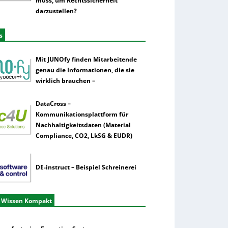
muss, um Rechtssicherheit
darzustellen?
s
Mit JUNOfy finden Mitarbeitende
genau die Informationen, die sie
wirklich brauchen –
DataCross –
Kommunikationsplattform für
Nachhaltigkeitsdaten (Material
Compliance, CO2, LkSG & EUDR)
DE-instruct – Beispiel Schreinerei
 Wissen Kompakt