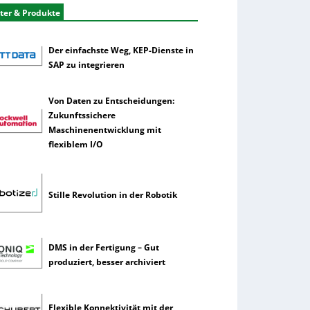
ter & Produkte
Der einfachste Weg, KEP-Dienste in
SAP zu integrieren
Von Daten zu Entscheidungen:
Zukunftssichere
Maschinenentwicklung mit
flexiblem I/O
Stille Revolution in der Robotik
DMS in der Fertigung – Gut
produziert, besser archiviert
Flexible Konnektivität mit der