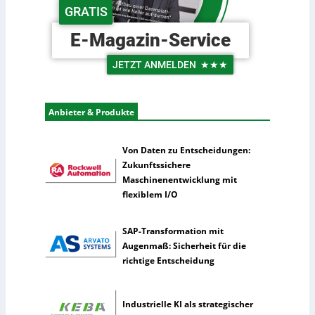
d
c
GRATIS
e
h
r
e
E-Magazin-Service
L
U
o
n
JETZT ANMELDEN
★★★
g
t
i
e
s
r
Anbieter & Produkte
t
n
i
e
k
h
Von Daten zu Entscheidungen:
m
Zukunftssichere
e
Maschinenentwicklung mit
n
flexiblem I/O
n
u
SAP-Transformation mit
t
Augenmaß: Sicherheit für die
z
richtige Entscheidung
e
n
s
Industrielle KI als strategischer
e