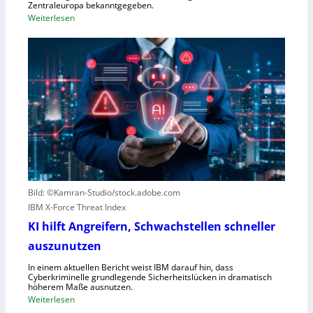
ü
Zentraleuropa bekanntgegeben.
:
Weiterlesen
r
F
f
o
e
r
w
e
e
s
g
c
e
o
n
u
S
t
c
e
h
r
l
Bild: ©Kamran-Studio/stock.adobe.com
n
e
IBM X-Force Threat Index
e
c
n
KI hilft Angreifern, Schwachstellen schneller
h
n
t
auszunutzen
t
l
R
In einem aktuellen Bericht weist IBM darauf hin, dass
e
Cyberkriminelle grundlegende Sicherheitslücken in dramatisch
e
i
höherem Maße ausnutzen.
g
s
:
Weiterlesen
i
t