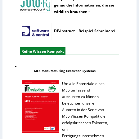
genau die Informationen, die sie
wirklich brauchen –
DE-instruct – Beispiel Schreinerei
Reihe Wissen Kompakt
MES Manufacturing Execution Systems
Um alle Potenziale eines
MES umfassend
ausnutzen zu können,
beleuchten unsere
Autoren in der Serie von
MES Wissen Kompakt die
erfolgskritischen Faktoren,
um
Fertigungsunternehmen