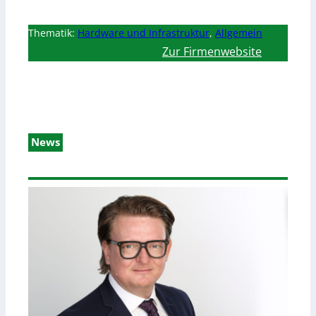
Thematik:
Hardware und Infrastruktur
,
Allgemein
Zur Firmenwebsite
News