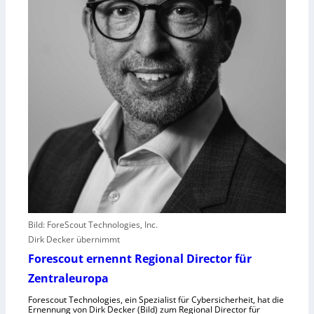
n
s
t
l
e
i
s
t
e
r
e
r
l
e
b
Bild: ForeScout Technologies, Inc.
e
Dirk Decker übernimmt
n
Forescout ernennt Regional Director für
V
o
Zentraleuropa
r
Forescout Technologies, ein Spezialist für Cybersicherheit, hat die
w
Ernennung von Dirk Decker (Bild) zum Regional Director für