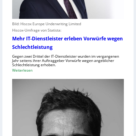
Bild: Hiscox Europe Underwriting Limited
Hiscox-Umfrage von Statista:
Mehr IT-Dienstleister erleben Vorwürfe wegen
Schlechtleistung
Gegen zwei Drittel der IT-Dienstleister wurden im vergangenen
Jahr seitens ihrer Auftraggeber Vorwürfe wegen angeblicher
Schlechtleistung erhoben.
:
Weiterlesen
M
e
h
r
I
T
-
D
i
e