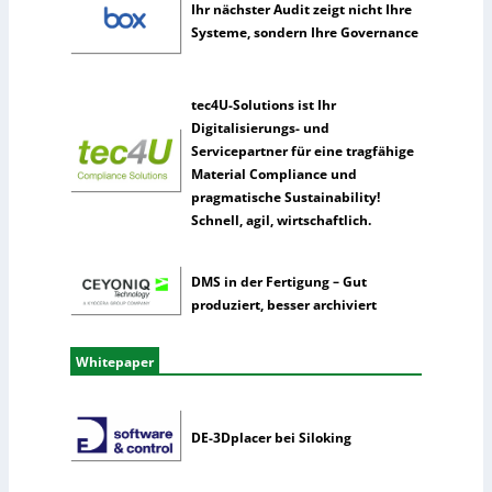
Ihr nächster Audit zeigt nicht Ihre
l
Systeme, sondern Ihre Governance
i
g
e
n
tec4U-Solutions ist Ihr
z
Digitalisierungs- und
Servicepartner für eine tragfähige
Material Compliance und
pragmatische Sustainability!
Schnell, agil, wirtschaftlich.
DMS in der Fertigung – Gut
produziert, besser archiviert
Whitepaper
DE-3Dplacer bei Siloking