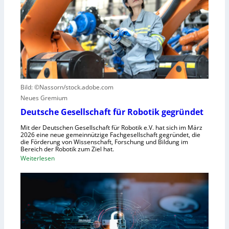
r
s
S
n
z
t
z
u
e
e
n
u
n
u
e
t
t
r
r
z
u
u
e
n
Bild: ©Nassorn/stock.adobe.com
m
n
g
Neues Gremium
f
s
ü
Deutsche Gesellschaft für Robotik gegründet
s
r
y
Mit der Deutschen Gesellschaft für Robotik e.V. hat sich im März
R
2026 eine neue gemeinnützige Fachgesellschaft gegründet, die
s
die Förderung von Wissenschaft, Forschung und Bildung im
o
t
Bereich der Robotik zum Ziel hat.
b
e
:
Weiterlesen
o
m
D
t
e
e
e
i
u
r
n
t
e
s
s
n
V
c
t