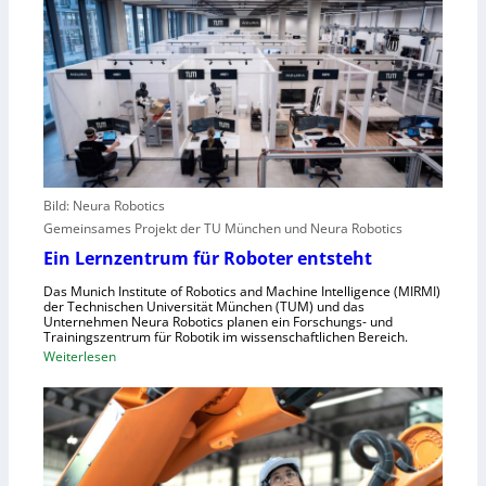
l
a
A
e
c
n
u
h
g
r
s
r
o
t
e
p
e
i
a
l
f
l
e
e
r
Bild: Neura Robotics
n
i
Gemeinsames Projekt der TU München und Neura Robotics
s
n
Ein Lernzentrum für Roboter entsteht
c
d
h
Das Munich Institute of Robotics and Machine Intelligence (MIRMI)
u
der Technischen Universität München (TUM) und das
n
s
Unternehmen Neura Robotics planen ein Forschungs- und
e
Trainingszentrum für Robotik im wissenschaftlichen Bereich.
t
:
Weiterlesen
l
r
E
l
i
i
e
e
n
r
l
L
a
l
e
u
e