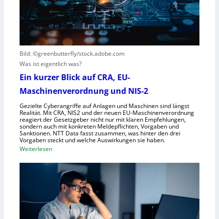
i
h
s
s
e
t
i
G
e
e
e
h
r
s
t
Bild: ©greenbutterfly/stock.adobe.com
n
e
Was ist eigentlich was?
e
l
h
l
Ein kurzer Blick auf CRA, EU-
m
s
Maschinenverordnung und NIS-2
e
c
Gezielte Cyberangriffe auf Anlagen und Maschinen sind längst
n
h
Realität. Mit CRA, NIS2 und der neuen EU-Maschinenverordnung
a
reagiert der Gesetzgeber nicht nur mit klaren Empfehlungen,
sondern auch mit konkreten Meldepflichten, Vorgaben und
f
Sanktionen. NTT Data fasst zusammen, was hinter den drei
t
Vorgaben steckt und welche Auswirkungen sie haben.
f
:
Weiterlesen
ü
E
r
i
R
n
o
k
b
u
o
r