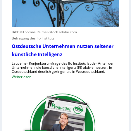
a
-
r
u
2
u
f
r
h
s
u
a
Bild: ©Thomas Reimer/stock.adobe.com
m
c
Befragung des Ifo Instituts
a
h
n
Ostdeutsche Unternehmen nutzen seltener
e
o
künstliche Intelligenz
n
i
h
Laut einer Konjunkturumfrage des Ifo Instituts ist der Anteil der
d
o
Unternehmen, die künstliche Intelligenz (KI) aktiv einsetzen, in
e
Ostdeutschland deutlich geringer als in Westdeutschland.
h
R
:
Weiterlesen
e
o
O
K
b
s
o
o
t
s
t
d
t
e
e
e
r
u
n
i
t
n
s