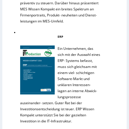
präventiv zu steuern. Darüber hinaus präsentiert
MES Wissen Kompakt ein breites Spektrum an
Firmenportraits, Produkt- neuheiten und Dienst-
leistungen im MES-Umfeld.
ERP
Ein Unternehmen, das
sich mit der Auswahl eines
ERP- Systems befasst,
muss sich gleichsam mit
einem viel- schichtigen
Software-Markt und
unklaren Interessen-
lagen an interne Abwick-
lungsprozesse
auseinander- setzen. Guter Rat bei der
Investitionsentscheidung ist teuer. ERP Wissen
Kompakt unterstützt Sie bei der gezielten
Investition in die IT-Infrastruktur.