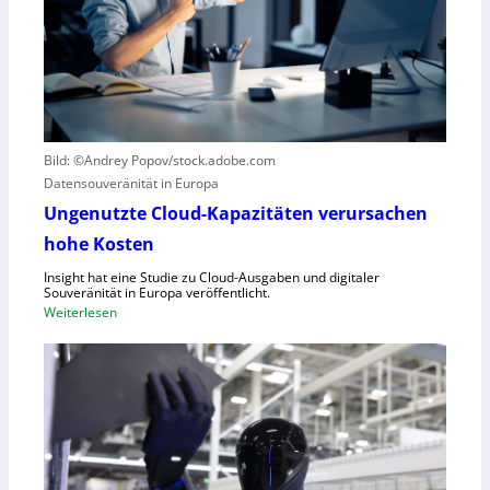
t
z
i
e
k
r
g
B
e
l
g
i
r
c
Bild: ©Andrey Popov/stock.adobe.com
ü
k
Datensouveränität in Europa
n
a
d
u
Ungenutzte Cloud-Kapazitäten verursachen
e
f
hohe Kosten
t
C
Insight hat eine Studie zu Cloud-Ausgaben und digitaler
R
Souveränität in Europa veröffentlicht.
A
:
Weiterlesen
,
U
E
n
U
g
-
e
M
n
a
u
s
t
c