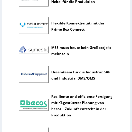
Hebel für die Produktion
l
t
e
Flexible Konnektivität mit der
n
Prime Box Connect
e
r
k
MES muss heute kein Großprojekt
ü
mehr sein
n
s
t
Dreamteam für die Industrie: SAP
l
und Industrial DMS/QMS
i
c
h
Resiliente und effiziente Fertigung
e
mit KI-gestützter Planung von
I
becos – Zukunft entsteht in der
n
Produktion
t
e
l