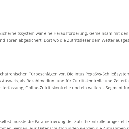
Sicherheitssystem war eine Herausforderung. Gemeinsam mit den E
d Toren abgesichert. Dort wo die Zutrittsleser dem Wetter ausgese
atronischen Türbeschlägen vor. Die Intus PegaSys-Schließsysteme
Ausweis, als Bezahlmedium und für Zutrittskontrolle und Zeiterf
eiterfassung, Online-Zutrittskontrolle und ein weiteres Segment 
elbst musste die Parametrierung der Zutrittskontrolle umgestellt 
n werden. Aus Datenschutzgründen werden die Aufnahmen regelmä