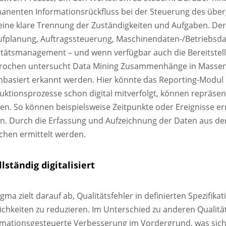
anenten Informationsrückfluss bei der Steuerung des übe
 eine klare Trennung der Zuständigkeiten und Aufgaben. D
ufplanung, Auftragssteuerung, Maschinendaten-/Betriebsda
itätsmanagement – und wenn verfügbar auch die Bereitstell
rochen untersucht Data Mining Zusammenhänge in Masse
nbasiert erkannt werden. Hier könnte das Reporting-Modul 
uktionsprozesse schon digital mitverfolgt, können repräse
en. So können beispielsweise Zeitpunkte oder Ereignisse e
n. Durch die Erfassung und Aufzeichnung der Daten aus de
chen ermittelt werden.
llständig digitalisiert
igma zielt darauf ab, Qualitätsfehler in definierten Spezifi
ichkeiten zu reduzieren. Im Unterschied zu anderen Quali
rmationsgesteuerte Verbesserung im Vordergrund, was sich