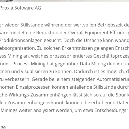
 Proxia Software AG
r wieder Stillstände während der wertvollen Betriebszeit d
ware meldet eine Reduktion der Overall Equipment Efficienc
Produktionsanlagen gesucht. Doch die Ursache kann woander
ebsorganisation. Zu solchen Erkenntnissen gelangen Entsche
ess Mining an, welches prozessorientiertes Geschäftsproz
indet. Process Mining hat gegenüber Data Mining den Vorzu
dnen und visualisieren zu können. Dadurch ist es möglich,
zu verbessern. Gerade bei einem steigenden Automatisier
nomen Einzelprozessen können anfallende Stillstände durc
che-Wirkungs-Zusammenhängen lässt sich so auf die Spur 
en Zusammenhänge erkannt, können die erhobenen Daten 
 Minings weiter analysiert werden, um etwa Entscheidungsre
ige