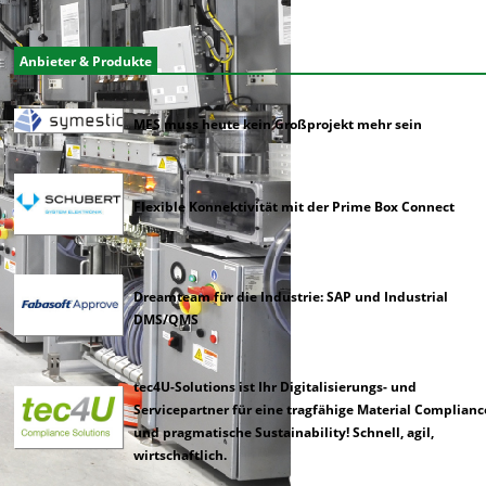
Anbieter & Produkte
MES muss heute kein Großprojekt mehr sein
Flexible Konnektivität mit der Prime Box Connect
Dreamteam für die Industrie: SAP und Industrial
DMS/QMS
tec4U-Solutions ist Ihr Digitalisierungs- und
Servicepartner für eine tragfähige Material Complianc
und pragmatische Sustainability! Schnell, agil,
wirtschaftlich.