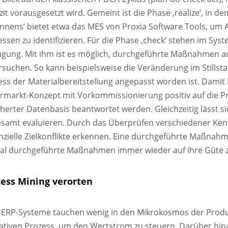
zit vorausgesetzt wird. Gemeint ist die Phase ‚realize‘, in
ennens‘ bietet etwa das MES von Proxia Software Tools, u
essen zu identifizieren. Für die Phase ‚check‘ stehen im S
ügung. Mit ihm ist es möglich, durchgeführte Maßnahmen a
rsuchen. So kann beispielsweise die Veränderung im Still
ss der Materialbereitstellung angepasst worden ist. Damit 
rmarkt-Konzept mit Vorkommissionierung positiv auf die Pro
herter Datenbasis beantwortet werden. Gleichzeitig lässt si
esamt evaluieren. Durch das Überprüfen verschiedener Ken
zielle Zielkonflikte erkennen. Eine durchgeführte Maßnahme 
al durchgeführte Maßnahmen immer wieder auf ihre Güte z
ess Mining verorten
e ERP-Systeme tauchen wenig in den Mikrokosmos der Produk
ativen Prozess, um den Wertstrom zu steuern. Darüber hin