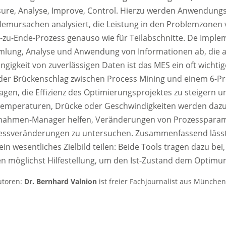
ure, Analyse, Improve, Control. Hierzu werden Anwendungs
emursachen analysiert, die Leistung in den Problemzonen ver
-zu-Ende-Prozess genauso wie für Teilabschnitte. De Implem
lung, Analyse und Anwendung von Informationen ab, die 
gigkeit von zuverlässigen Daten ist das MES ein oft wichtig
 der Brückenschlag zwischen Process Mining und einem 6-Pr
ragen, die Effizienz des Optimierungsprojektes zu steigern
Temperaturen, Drücke oder Geschwindigkeiten werden dazu 
ahmen-Manager helfen, Veränderungen von Prozessparame
essveränderungen zu untersuchen. Zusammenfassend lässt si
ein wesentliches Zielbild teilen: Beide Tools tragen dazu 
ten möglichst Hilfestellung, um den Ist-Zustand dem Optim
utoren:
Dr. Bernhard Valnion
ist freier Fachjournalist aus München