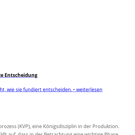
ge Entscheidung
t, wie sie fundiert entscheiden.
‣ weiterlesen
ozess (KVP), eine Königsdisziplin in der Produktion.
ällt auf, dass in der Betrachtung eine wichtige Phase