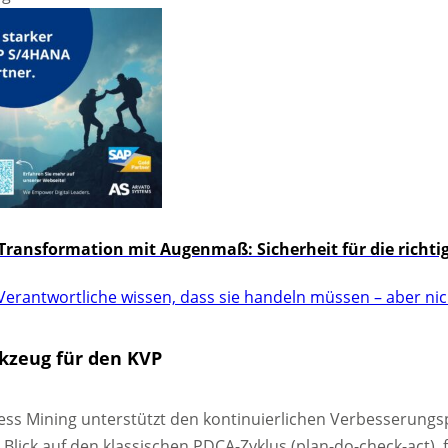
Transformation mit Augenmaß: Sicherheit für die richti
erantwortliche wissen, dass sie handeln müssen – aber nich
kzeug für den KVP
ss Mining unterstützt den kontinuierlichen Verbesserungspr
Blick auf den klassischen PDCA-Zyklus (plan-do-check-act), f