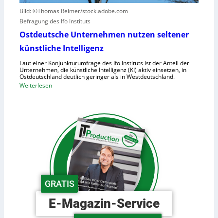
u
a
Bild: ©Thomas Reimer/stock.adobe.com
m
c
Befragung des Ifo Instituts
a
h
n
Ostdeutsche Unternehmen nutzen seltener
e
o
künstliche Intelligenz
n
i
h
Laut einer Konjunkturumfrage des Ifo Instituts ist der Anteil der
d
o
Unternehmen, die künstliche Intelligenz (KI) aktiv einsetzen, in
e
Ostdeutschland deutlich geringer als in Westdeutschland.
h
R
:
Weiterlesen
e
o
O
K
b
s
o
o
t
s
t
d
t
e
e
e
r
u
n
i
t
n
s
d
c
GRATIS
e
h
r
e
E-Magazin-Service
L
U
o
n