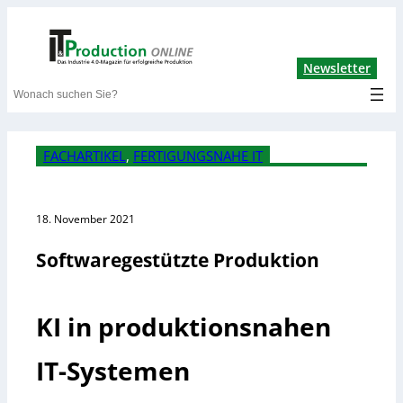
Lin
Newsletter
Search
FACHARTIKEL
, 
FERTIGUNGSNAHE IT
18. November 2021
Softwaregestützte Produktion
KI in produktionsnahen
IT-Systemen