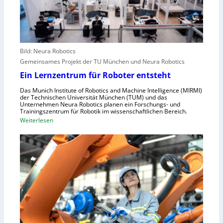
o
t
e
p
e
i
a
l
f
l
e
e
r
Bild: Neura Robotics
n
i
Gemeinsames Projekt der TU München und Neura Robotics
s
n
Ein Lernzentrum für Roboter entsteht
c
d
h
Das Munich Institute of Robotics and Machine Intelligence (MIRMI)
u
der Technischen Universität München (TUM) und das
n
s
Unternehmen Neura Robotics planen ein Forschungs- und
e
Trainingszentrum für Robotik im wissenschaftlichen Bereich.
t
:
Weiterlesen
l
r
E
l
i
i
e
e
n
r
l
L
a
l
e
u
e
r
s
S
n
z
t
z
u
e
e
n
u