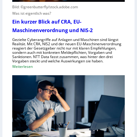
r
s
t
Bild: ©greenbutterfly/stock.adobe.com
n
e
Was ist eigentlich was?
e
l
h
l
Ein kurzer Blick auf CRA, EU-
m
s
Maschinenverordnung und NIS-2
e
c
Gezielte Cyberangriffe auf Anlagen und Maschinen sind längst
n
h
Realität. Mit CRA, NIS2 und der neuen EU-Maschinenverordnung
a
reagiert der Gesetzgeber nicht nur mit klaren Empfehlungen,
sondern auch mit konkreten Meldepflichten, Vorgaben und
f
Sanktionen. NTT Data fasst zusammen, was hinter den drei
t
Vorgaben steckt und welche Auswirkungen sie haben.
f
:
Weiterlesen
ü
E
r
i
R
n
o
k
b
u
o
r
t
z
i
e
k
r
g
B
e
l