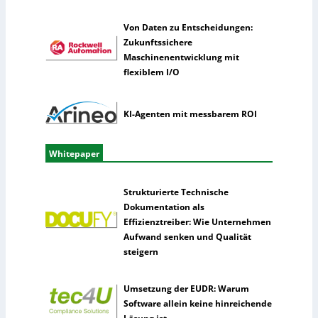
n
z
Von Daten zu Entscheidungen:
Zukunftssichere
Maschinenentwicklung mit
flexiblem I/O
KI-Agenten mit messbarem ROI
Whitepaper
Strukturierte Technische
Dokumentation als
Effizienztreiber: Wie Unternehmen
Aufwand senken und Qualität
steigern
Umsetzung der EUDR: Warum
Software allein keine hinreichende