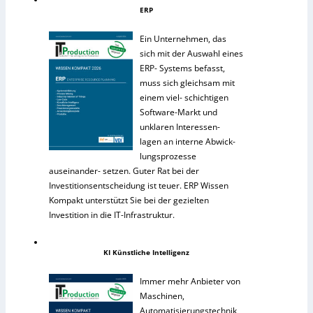
ERP
Ein Unternehmen, das
sich mit der Auswahl eines
ERP- Systems befasst,
muss sich gleichsam mit
einem viel- schichtigen
Software-Markt und
unklaren Interessen-
lagen an interne Abwick-
lungsprozesse
auseinander- setzen. Guter Rat bei der
Investitionsentscheidung ist teuer. ERP Wissen
Kompakt unterstützt Sie bei der gezielten
Investition in die IT-Infrastruktur.
KI Künstliche Intelligenz
Immer mehr Anbieter von
Maschinen,
Automatisierungstechnik