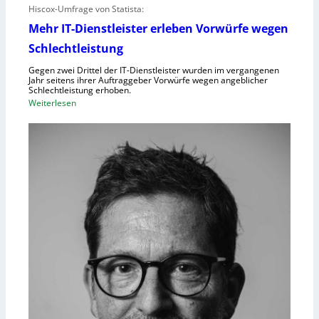
Hiscox-Umfrage von Statista:
Mehr IT-Dienstleister erleben Vorwürfe wegen
Schlechtleistung
Gegen zwei Drittel der IT-Dienstleister wurden im vergangenen
Jahr seitens ihrer Auftraggeber Vorwürfe wegen angeblicher
Schlechtleistung erhoben.
:
Weiterlesen
M
e
h
r
I
T
-
D
i
e
n
s
t
l