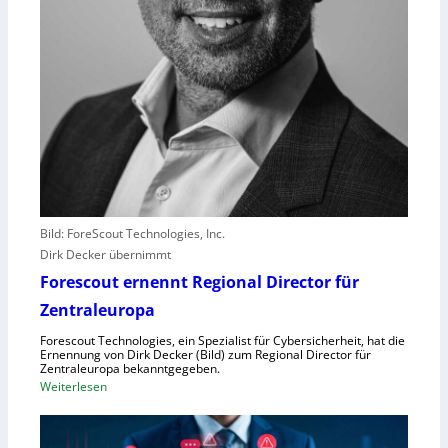
e
i
s
t
e
r
e
r
l
e
b
Bild: ForeScout Technologies, Inc.
e
Dirk Decker übernimmt
n
Forescout ernennt Regional Director für
V
o
Zentraleuropa
r
Forescout Technologies, ein Spezialist für Cybersicherheit, hat die
w
Ernennung von Dirk Decker (Bild) zum Regional Director für
ü
Zentraleuropa bekanntgegeben.
:
Weiterlesen
r
F
f
o
e