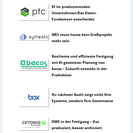
e
KI im produzierenden
r
Unternehmen:Das Daten-
k
Fundament entscheidet
ü
n
MES muss heute kein Großprojekt
s
mehr sein
t
l
i
Resiliente und effiziente Fertigung
c
mit KI-gestützter Planung von
h
becos – Zukunft entsteht in der
e
Produktion
I
n
t
Ihr nächster Audit zeigt nicht Ihre
e
Systeme, sondern Ihre Governance
l
l
i
DMS in der Fertigung – Gut
g
produziert, besser archiviert
e