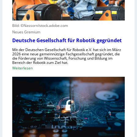
n
u
e
t
t
r
r
z
u
u
e
n
Bild: ©Nassorn/stock.adobe.com
m
n
g
Neues Gremium
f
s
ü
Deutsche Gesellschaft für Robotik gegründet
s
r
y
Mit der Deutschen Gesellschaft für Robotik e.V. hat sich im März
R
2026 eine neue gemeinnützige Fachgesellschaft gegründet, die
s
die Förderung von Wissenschaft, Forschung und Bildung im
o
t
Bereich der Robotik zum Ziel hat.
b
e
:
Weiterlesen
o
m
D
t
e
e
e
i
u
r
n
t
e
s
s
n
V
c
t
i
h
s
s
e
t
i
G
e
e
e
h