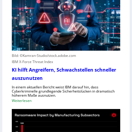
r
w
e
e
s
g
c
e
o
n
u
S
t
c
e
h
r
l
Bild: ©Kamran-Studio/stock.adobe.com
n
e
IBM X-Force Threat Index
e
c
n
KI hilft Angreifern, Schwachstellen schneller
h
n
t
auszunutzen
t
l
R
In einem aktuellen Bericht weist IBM darauf hin, dass
e
Cyberkriminelle grundlegende Sicherheitslücken in dramatisch
e
i
höherem Maße ausnutzen.
g
s
:
Weiterlesen
i
t
K
o
u
I
n
n
h
a
g
i
l
l