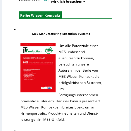
wirklich brauchen –
Reihe Wissen Kompakt
MES Manufacturing Execution Systems
Um alle Potenziale eines
MES umfassend
ausnutzen zu können,
beleuchten unsere
Autoren in der Serie von
MES Wissen Kompakt die
erfolgskritischen Faktoren,
um
Fertigungsunternehmen
präventiv zu steuern. Darüber hinaus präsentiert
MES Wissen Kompakt ein breites Spektrum an
Firmenportraits, Produkt- neuheiten und Dienst-
leistungen im MES-Umfeld.