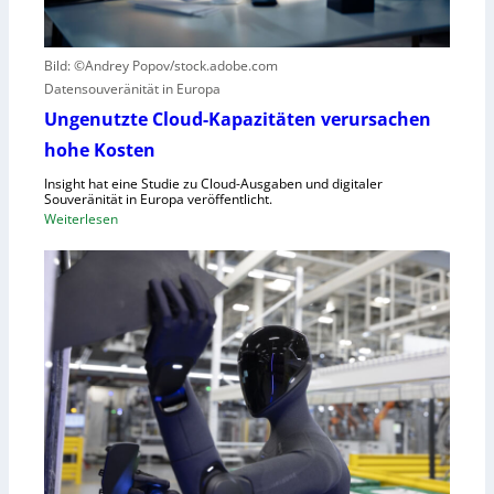
g
i
r
c
Bild: ©Andrey Popov/stock.adobe.com
ü
k
Datensouveränität in Europa
n
a
d
u
Ungenutzte Cloud-Kapazitäten verursachen
e
f
hohe Kosten
t
C
Insight hat eine Studie zu Cloud-Ausgaben und digitaler
R
Souveränität in Europa veröffentlicht.
A
:
Weiterlesen
,
U
E
n
U
g
-
e
M
n
a
u
s
t
c
z
h
t
i
e
n
C
e