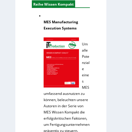
Reihe Wissen Kompakt
MES Manufacturing
Execution Systems
Um
alle
Pote
nzial
e
eine
s
MES
umfassend ausnutzen zu
können, beleuchten unsere
Autoren in der Serie von
MES Wissen Kompakt die
erfolgskritischen Faktoren,
um Fertigungsunternehmen
präventiv zu steuern.