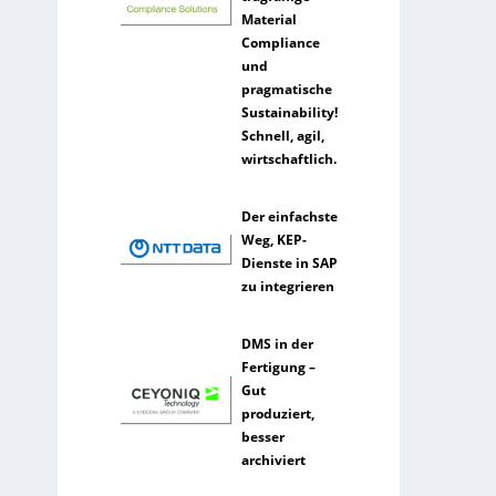
Material
e
Compliance
n
und
z
pragmatische
Sustainability!
Schnell, agil,
wirtschaftlich.
Der einfachste
Weg, KEP-
Dienste in SAP
zu integrieren
DMS in der
Fertigung –
Gut
produziert,
besser
archiviert