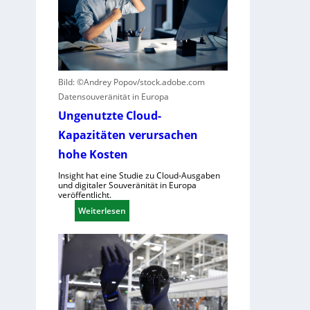
o
u
t
r
i
z
k
e
g
r
e
B
Bild: ©Andrey Popov/stock.adobe.com
g
l
Datensouveränität in Europa
r
i
Ungenutzte Cloud-
ü
c
n
Kapazitäten verursachen
k
d
a
hohe Kosten
e
u
t
Insight hat eine Studie zu Cloud-Ausgaben
f
und digitaler Souveränität in Europa
veröffentlicht.
C
R
:
Weiterlesen
A
U
,
n
E
g
U
e
-
n
M
u