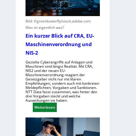
c
i
n
h
s
t
e
i
s
Bild: ©greenbutterfly/stock.adobe.com
G
e
t
Was ist eigentlich was?
e
r
e
s
Ein kurzer Blick auf CRA, EU-
n
h
e
e
t
Maschinenverordnung und
l
h
NIS-2
l
m
s
e
Gezielte Cyberangriffe auf Anlagen und
Maschinen sind längst Realität. Mit CRA,
c
n
NIS2 und der neuen EU-
h
Maschinenverordnung reagiert der
Gesetzgeber nicht nur mit klaren
a
Empfehlungen, sondern auch mit konkreten
f
Meldepflichten, Vorgaben und Sanktionen.
NTT Data fasst zusammen, was hinter den
t
drei Vorgaben steckt und welche
f
Auswirkungen sie haben.
ü
:
Weiterlesen
r
E
R
i
o
n
b
k