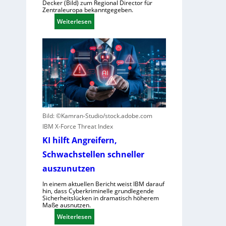
Decker (Bild) zum Regional Director für
b
Zentraleuropa bekanntgegeben.
e
:
Weiterlesen
n
F
V
o
o
r
r
e
w
s
ü
c
r
o
f
u
e
Bild: ©Kamran-Studio/stock.adobe.com
t
w
IBM X-Force Threat Index
e
e
r
KI hilft Angreifern,
g
n
Schwachstellen schneller
e
e
n
auszunutzen
n
S
n
In einem aktuellen Bericht weist IBM darauf
c
t
hin, dass Cyberkriminelle grundlegende
Sicherheitslücken in dramatisch höherem
h
R
Maße ausnutzen.
l
e
:
Weiterlesen
e
g