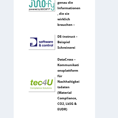
genau die
Informationen
, die sie
wirklich
brauchen –
DE-instruct –
Beispiel
Schreinerei
DataCross –
Kommunikati
onsplattform
für
Nachhaltigkei
tsdaten
(Material
Compliance,
CO2, LkSG &
EUDR)