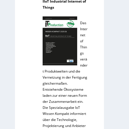
IIoT Industrial Internet of
Things
Das
Inter
net
of
Thin
gs
verä
nder
t Produktwelten und die
Vernetzung in der Fertigung
gleichermaßen.
Entstehende Ökosysteme
laden zur einer neuen Form
der Zusammenarbeit ein.
Die Spezialausgabe IoT
Wissen Kompakt informiert
über die Technologie,
Projektierung und Anbieter