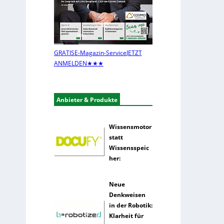
r
U
L
n
o
t
g
e
i
r
GRATIS
E-Magazin-Service
JETZT
s
n
ANMELDEN
★★★
t
e
i
h
k
m
Anbieter & Produkte
e
n
n
Wissensmotor
u
statt
t
Wissensspeic
z
her:
e
n
s
Neue
e
Denkweisen
l
in der Robotik:
t
Klarheit für