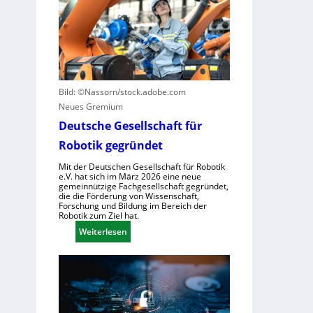
L
s
S
e
z
t
r
u
e
n
n
u
z
u
e
e
t
r
n
Bild: ©Nassorn/stock.adobe.com
z
u
t
Neues Gremium
e
n
r
n
Deutsche Gesellschaft für
g
u
Robotik gegründet
s
m
s
f
Mit der Deutschen Gesellschaft für Robotik
y
e.V. hat sich im März 2026 eine neue
ü
gemeinnützige Fachgesellschaft gegründet,
s
r
die die Förderung von Wissenschaft,
t
Forschung und Bildung im Bereich der
R
Robotik zum Ziel hat.
e
o
:
Weiterlesen
m
b
D
e
o
e
i
t
u
n
e
t
s
r
s
V
e