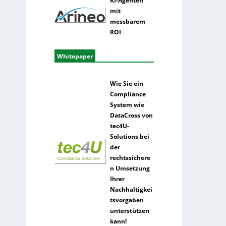
KI-Agenten
mit
messbarem
ROI
Whitepaper
Wie Sie ein
Compliance
System wie
DataCross von
tec4U-
Solutions bei
der
rechtssichere
n Umsetzung
Ihrer
Nachhaltigkei
tsvorgaben
unterstützen
kann!