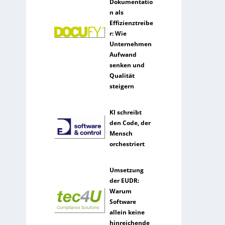
Dokumentatio
n als
Effizienztreibe
r: Wie
Unternehmen
Aufwand
senken und
Qualität
steigern
KI schreibt
den Code, der
Mensch
orchestriert
Umsetzung
der EUDR:
Warum
Software
allein keine
hinreichende