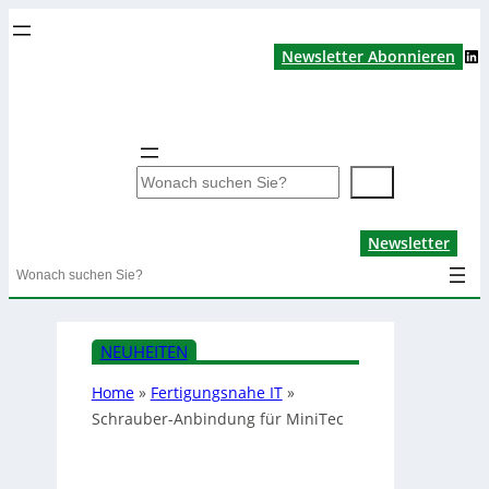
LinkedIn
Newsletter Abonnieren
S
u
c
Lin
Newsletter
h
Search
e
n
NEUHEITEN
Home
»
Fertigungsnahe IT
»
Schrauber-Anbindung für MiniTec