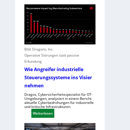
K
c
i
I
h
o
h
t
n
i
l
a
l
e
l
f
i
D
t
s
i
A
t
r
n
Bild: Dragons, Inc.
u
e
g
Operative Störungen statt passive
n
c
r
Erkundung
g
t
e
Wie Angreifer industrielle
o
i
Steuerungssysteme ins Visier
r
f
f
nehmen
e
ü
r
Dragos, Cybersicherheitsspezialist für OT-
r
n
Umgebungen, analysiert in einem Bericht
Z
aktuelle Cyberbedrohungen für industrielle
,
und kritische Infrastrukturen.
e
S
:
Weiterlesen
n
c
W
t
h
i
r
w