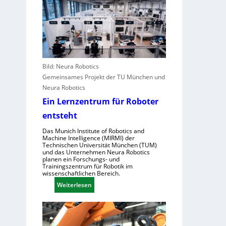
e
a
a
A
l
c
n
e
h
g
u
s
r
r
t
e
o
e
i
Bild: Neura Robotics
p
l
f
Gemeinsames Projekt der TU München und
a
l
e
Neura Robotics
e
r
Ein Lernzentrum für Roboter
n
i
s
entsteht
n
c
d
Das Munich Institute of Robotics and
h
Machine Intelligence (MIRMI) der
u
Technischen Universität München (TUM)
n
s
und das Unternehmen Neura Robotics
e
planen ein Forschungs- und
t
Trainingszentrum für Robotik im
l
r
wissenschaftlichen Bereich.
l
i
:
Weiterlesen
e
e
E
r
l
i
a
l
n
u
e