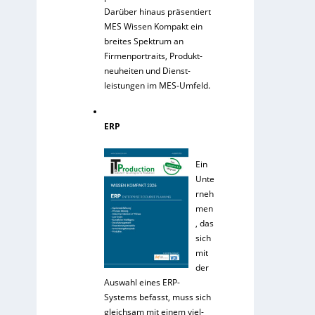
Darüber hinaus präsentiert
MES Wissen Kompakt ein
breites Spektrum an
Firmenportraits, Produkt-
neuheiten und Dienst-
leistungen im MES-Umfeld.
ERP
Ein
Unte
rneh
men
, das
sich
mit
der
Auswahl eines ERP-
Systems befasst, muss sich
gleichsam mit einem viel-