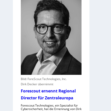
h
r
I
T
-
D
i
e
n
s
t
l
e
i
s
t
Bild: ForeScout Technologies, Inc.
e
Dirk Decker übernimmt
r
Forescout ernennt Regional
e
Director für Zentraleuropa
r
l
Forescout Technologies, ein Spezialist für
Cybersicherheit, hat die Ernennung von Dirk
e