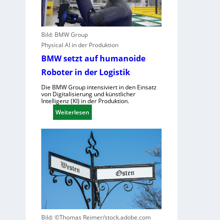
a
t
s
z
c
t
h
e
Bild: BMW Group
i
C
Physical AI in der Produktion
n
l
BMW setzt auf humanoide
e
o
Roboter in der Logistik
n
u
v
d
Die BMW Group intensiviert in den Einsatz
e
von Digitalisierung und künstlicher
-
Intelligenz (KI) in der Produktion.
r
K
:
Weiterlesen
o
a
B
r
p
M
d
a
W
n
z
s
u
i
e
n
t
t
g
ä
z
u
t
t
n
e
a
d
n
u
Bild: ©Thomas Reimer/stock.adobe.com
N
v