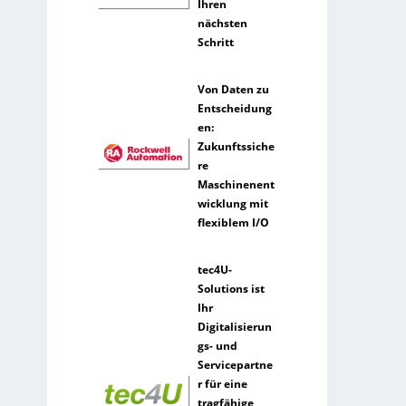
e
Ihren
n
nächsten
e
Schritt
r
k
Von Daten zu
ü
Entscheidung
n
en:
s
Zukunftssiche
t
re
l
Maschinenent
i
wicklung mit
c
flexiblem I/O
h
e
tec4U-
I
Solutions ist
n
Ihr
t
Digitalisierun
e
gs- und
l
Servicepartne
l
r für eine
i
tragfähige
g