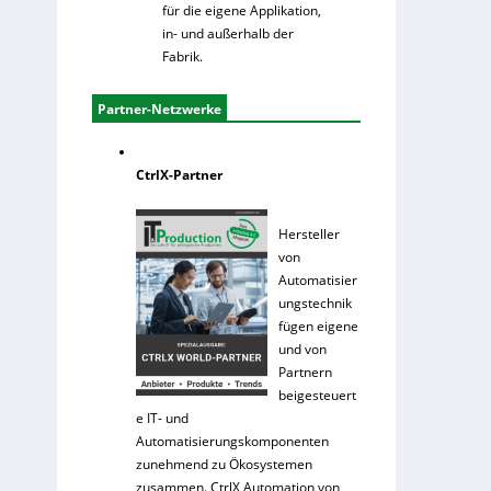
für die eigene Applikation,
in- und außerhalb der
Fabrik.
Partner-Netzwerke
CtrlX-Partner
Hersteller
von
Automatisier
ungstechnik
fügen eigene
und von
Partnern
beigesteuert
e IT- und
Automatisierungskomponenten
zunehmend zu Ökosystemen
zusammen. CtrlX Automation von