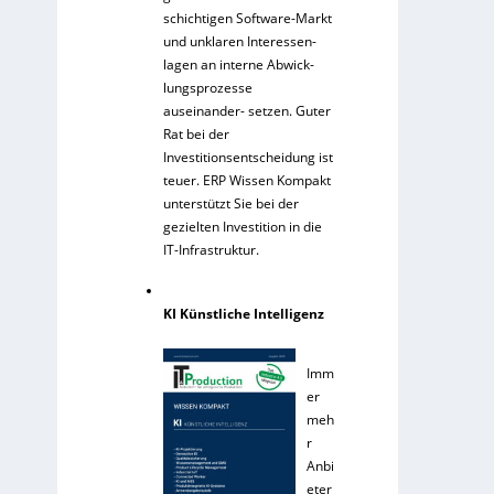
schichtigen Software-Markt
und unklaren Interessen-
lagen an interne Abwick-
lungsprozesse
auseinander- setzen. Guter
Rat bei der
Investitionsentscheidung ist
teuer. ERP Wissen Kompakt
unterstützt Sie bei der
gezielten Investition in die
IT-Infrastruktur.
KI Künstliche Intelligenz
Imm
er
meh
r
Anbi
eter