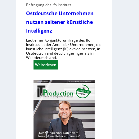
f
Befragung des Ifo Instituts
I
e
h
S
r
Ostdeutsche Unternehmen
u
-
u
nutzen seltener künstliche
m
2
r
a
Intelligenz
s
n
a
Laut einer Konjunkturumfrage des Ifo
o
c
Instituts ist der Anteil der Unternehmen, die
künstliche Intelligenz (KI) aktiv einsetzen, in
i
h
Ostdeutschland deutlich geringer als in
d
e
Westdeutschland.
e
n
:
Weiterlesen
R
h
O
o
o
s
b
h
t
o
e
d
t
K
e
e
o
u
r
s
t
i
t
s
n
e
c
d
n
h
e
e