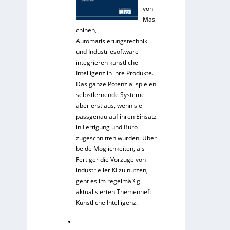
von
Mas
chinen,
Automatisierungstechnik
und Industriesoftware
integrieren künstliche
Intelligenz in ihre Produkte.
Das ganze Potenzial spielen
selbstlernende Systeme
aber erst aus, wenn sie
passgenau auf ihren Einsatz
in Fertigung und Büro
zugeschnitten wurden. Über
beide Möglichkeiten, als
Fertiger die Vorzüge von
industrieller KI zu nutzen,
geht es im regelmäßig
aktualisierten Themenheft
Künstliche Intelligenz.