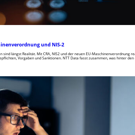
chinenverordnung und NIS-2
n sind längst Realität. Mit CRA, NIS2 und der neuen EU-Maschinenverordnung rea
pflichten, Vorgaben und Sanktionen. NTT Data fasst zusammen, was hinter den