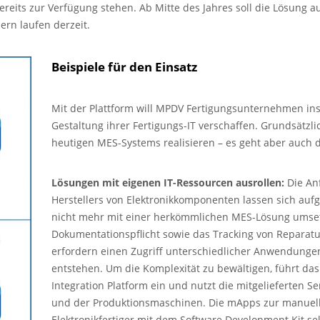
eits zur Verfügung stehen. Ab Mitte des Jahres soll die Lösung a
rn laufen derzeit.
Beispiele für den Einsatz
Mit der Plattform will MPDV Fertigungsunternehmen ins
Gestaltung ihrer Fertigungs-IT verschaffen. Grundsätzli
heutigen MES-Systems realisieren – es geht aber auch de
Lösungen mit eigenen IT-Ressourcen ausrollen:
Die Anf
Herstellers von Elektronikkomponenten lassen sich a
nicht mehr mit einer herkömmlichen MES-Lösung umse
Dokumentationspflicht sowie das Tracking von Reparat
erfordern einen Zugriff unterschiedlicher Anwendunge
entstehen. Um die Komplexität zu bewältigen, führt d
Integration Platform ein und nutzt die mitgelieferten 
und der Produktionsmaschinen. Die mApps zur manuell
Elektronikfertiger mit dem Software Development Kit se