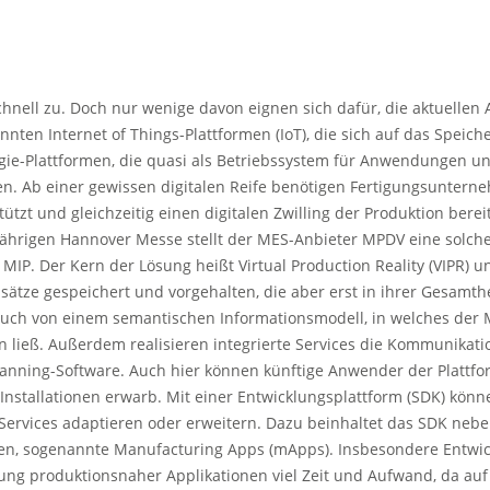
hnell zu. Doch nur wenige davon eignen sich dafür, die aktuellen 
nnten Internet of Things-Plattformen (IoT), die sich auf das Speic
ogie-Plattformen, die quasi als Betriebssystem für Anwendungen un
n. Ab einer gewissen digitalen Reife benötigen Fertigungsuntern
ützt und gleichzeitig einen digitalen Zwilling der Produktion berei
esjährigen Hannover Messe stellt der MES-Anbieter MPDV eine solche 
 MIP. Der Kern der Lösung heißt Virtual Production Reality (VIPR) u
sätze gespeichert und vorgehalten, die aber erst in ihrer Gesamth
h von einem semantischen Informationsmodell, in welches der ME
n ließ. Außerdem realisieren integrierte Services die Kommunikat
lanning-Software. Auch hier können künftige Anwender der Plattf
-Installationen erwarb. Mit einer Entwicklungsplattform (SDK) k
rvices adaptieren oder erweitern. Dazu beinhaltet das SDK neb
en, sogenannte Manufacturing Apps (mApps). Insbesondere Entwic
ung produktionsnaher Applikationen viel Zeit und Aufwand, da auf 