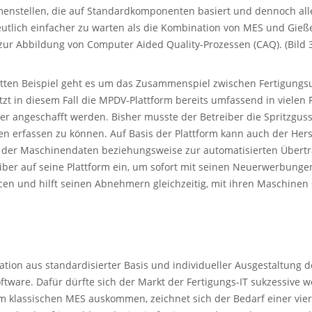
enstellen, die auf Standardkomponenten basiert und dennoch al
eutlich einfacher zu warten als die Kombination von MES und Gießer
zur Abbildung von Computer Aided Quality-Prozessen (CAQ). (Bild 
tten Beispiel geht es um das Zusammenspiel zwischen Fertigung
t in diesem Fall die MPDV-Plattform bereits umfassend in vielen 
 angeschafft werden. Bisher musste der Betreiber die Spritzgus
en erfassen zu können. Auf Basis der Plattform kann auch der Her
 der Maschinendaten beziehungsweise zur automatisierten Übertra
eiber auf seine Plattform ein, um sofort mit seinen Neuerwerbung
rcen und hilft seinen Abnehmern gleichzeitig, mit ihren Maschinen s
nation aus standardisierter Basis und individueller Ausgestaltung 
oftware. Dafür dürfte sich der Markt der Fertigungs-IT sukzessive 
m klassischen MES auskommen, zeichnet sich der Bedarf einer vier