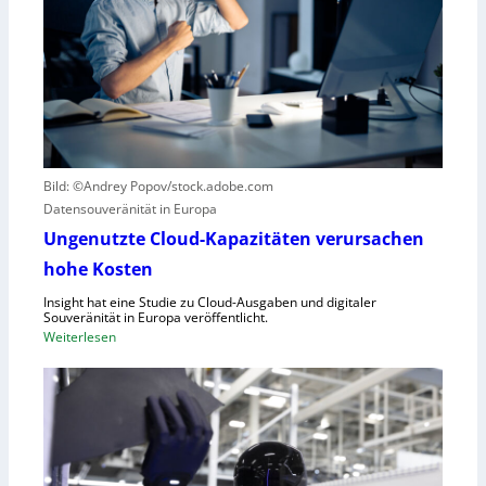
o
r
t
z
i
e
k
r
g
B
e
l
g
i
r
c
Bild: ©Andrey Popov/stock.adobe.com
ü
k
Datensouveränität in Europa
n
a
d
u
Ungenutzte Cloud-Kapazitäten verursachen
e
f
hohe Kosten
t
C
Insight hat eine Studie zu Cloud-Ausgaben und digitaler
R
Souveränität in Europa veröffentlicht.
A
:
Weiterlesen
,
U
E
n
U
g
-
e
M
n
a
u
s