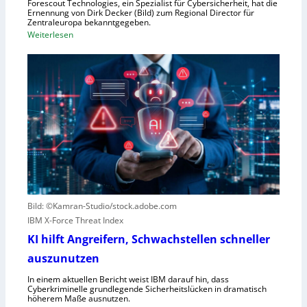
Forescout Technologies, ein Spezialist für Cybersicherheit, hat die
w
Ernennung von Dirk Decker (Bild) zum Regional Director für
ü
Zentraleuropa bekanntgegeben.
:
Weiterlesen
r
F
f
o
e
r
w
e
e
s
g
c
e
o
n
u
S
t
c
e
h
r
l
Bild: ©Kamran-Studio/stock.adobe.com
n
e
IBM X-Force Threat Index
e
c
n
KI hilft Angreifern, Schwachstellen schneller
h
n
t
auszunutzen
t
l
R
In einem aktuellen Bericht weist IBM darauf hin, dass
e
Cyberkriminelle grundlegende Sicherheitslücken in dramatisch
e
i
höherem Maße ausnutzen.