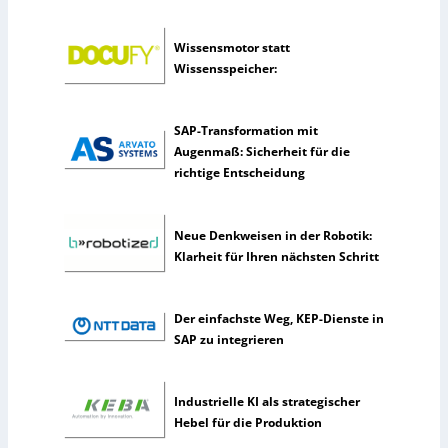
e
l
Wissensmotor statt
t
Wissensspeicher:
e
n
e
SAP-Transformation mit
r
Augenmaß: Sicherheit für die
k
richtige Entscheidung
ü
n
s
Neue Denkweisen in der Robotik:
t
Klarheit für Ihren nächsten Schritt
l
i
c
Der einfachste Weg, KEP-Dienste in
h
SAP zu integrieren
e
I
n
Industrielle KI als strategischer
t
Hebel für die Produktion
e