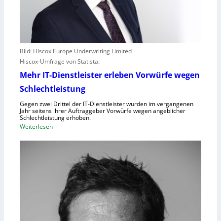
Bild: Hiscox Europe Underwriting Limited
Hiscox-Umfrage von Statista:
Mehr IT-Dienstleister erleben Vorwürfe wegen
Schlechtleistung
Gegen zwei Drittel der IT-Dienstleister wurden im vergangenen
Jahr seitens ihrer Auftraggeber Vorwürfe wegen angeblicher
Schlechtleistung erhoben.
:
Weiterlesen
M
e
h
r
I
T
-
D
i