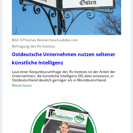
v
t
S
e
a
-
r
u
2
u
f
r
h
s
u
a
Bild: ©Thomas Reimer/stock.adobe.com
m
c
Befragung des Ifo Instituts
a
h
n
Ostdeutsche Unternehmen nutzen seltener
e
o
künstliche Intelligenz
n
i
h
Laut einer Konjunkturumfrage des Ifo Instituts ist der Anteil der
d
o
Unternehmen, die künstliche Intelligenz (KI) aktiv einsetzen, in
e
Ostdeutschland deutlich geringer als in Westdeutschland.
h
R
:
Weiterlesen
e
o
O
K
b
s
o
o
t
s
t
d
t
e
e
e
r
u
n
i
t