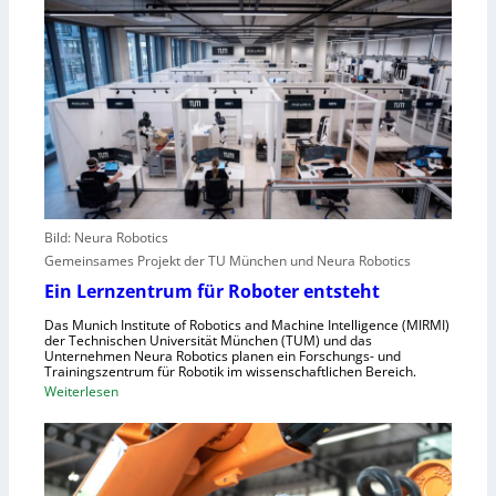
i
a
w
e
l
a
A
e
c
n
u
h
g
r
s
r
o
t
e
p
e
i
a
l
f
l
e
e
r
Bild: Neura Robotics
n
i
Gemeinsames Projekt der TU München und Neura Robotics
s
n
Ein Lernzentrum für Roboter entsteht
c
d
h
Das Munich Institute of Robotics and Machine Intelligence (MIRMI)
u
der Technischen Universität München (TUM) und das
n
s
Unternehmen Neura Robotics planen ein Forschungs- und
e
Trainingszentrum für Robotik im wissenschaftlichen Bereich.
t
:
Weiterlesen
l
r
E
l
i
i
e
e
n
r
l
L
a
l