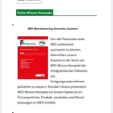
Reihe Wissen Kompakt
MES Manufacturing Execution Systems
Um alle Potenziale eines
MES umfassend
ausnutzen zu können,
beleuchten unsere
Autoren in der Serie von
MES Wissen Kompakt die
erfolgskritischen Faktoren,
um
Fertigungsunternehmen
präventiv zu steuern. Darüber hinaus präsentiert
MES Wissen Kompakt ein breites Spektrum an
Firmenportraits, Produkt- neuheiten und Dienst-
leistungen im MES-Umfeld.