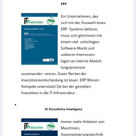
ERP
Ein Unternehmen, das
sich mit der Auswahl eines
ERP- Systems befasst,
muss sich gleichsam mit
einem viel- schichtigen
Software-Markt und
unklaren Interessen-
lagen an interne Abwick-
lungsprozesse
auseinander- setzen. Guter Rat bei der
Investitionsentscheidung ist teuer. ERP Wissen
Kompakt unterstützt Sie bei der gezielten
Investition in die IT-Infrastruktur.
KI Künstliche Intelligenz
Immer mehr Anbieter von
Maschinen,
Automatisierungstechnik