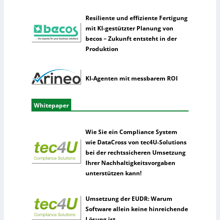
l
l
Resiliente und effiziente Fertigung
i
mit KI-gestützter Planung von
g
becos – Zukunft entsteht in der
e
Produktion
n
z
KI-Agenten mit messbarem ROI
Whitepaper
Wie Sie ein Compliance System
wie DataCross von tec4U-Solutions
bei der rechtssicheren Umsetzung
Ihrer Nachhaltigkeitsvorgaben
unterstützen kann!
Umsetzung der EUDR: Warum
Software allein keine hinreichende
Lösung ist