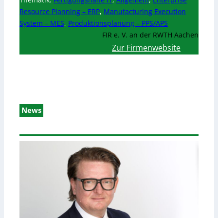
Resource Planning – ERP
,
Manufacturing Execution
System – MES
,
Produktionsplanung – PPS/APS
FIR e. V. an der RWTH Aachen
Zur Firmenwebsite
News