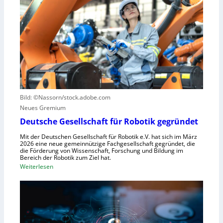
e
u
e
r
s
S
n
z
t
z
u
e
e
n
u
n
u
e
t
t
r
r
z
u
u
e
n
Bild: ©Nassorn/stock.adobe.com
m
n
g
Neues Gremium
f
s
ü
Deutsche Gesellschaft für Robotik gegründet
s
r
y
Mit der Deutschen Gesellschaft für Robotik e.V. hat sich im März
R
2026 eine neue gemeinnützige Fachgesellschaft gegründet, die
s
die Förderung von Wissenschaft, Forschung und Bildung im
o
t
Bereich der Robotik zum Ziel hat.
b
e
:
Weiterlesen
o
m
D
t
e
e
e
i
u
r
n
t
e
s
s