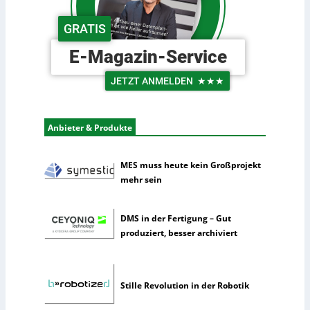
n
s
d
c
GRATIS
e
h
r
e
E-Magazin-Service
L
U
o
n
JETZT ANMELDEN
★★★
g
t
i
e
s
r
Anbieter & Produkte
t
n
i
e
k
h
MES muss heute kein Großprojekt
m
mehr sein
e
n
DMS in der Fertigung – Gut
n
produziert, besser archiviert
u
t
z
e
Stille Revolution in der Robotik
n
s