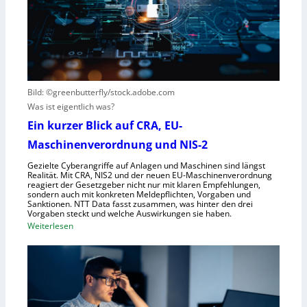
n
V
c
t
i
h
s
s
e
t
i
G
e
e
e
h
r
s
t
Bild: ©greenbutterfly/stock.adobe.com
n
e
Was ist eigentlich was?
e
l
h
l
Ein kurzer Blick auf CRA, EU-
m
s
Maschinenverordnung und NIS-2
e
c
Gezielte Cyberangriffe auf Anlagen und Maschinen sind längst
n
h
Realität. Mit CRA, NIS2 und der neuen EU-Maschinenverordnung
a
reagiert der Gesetzgeber nicht nur mit klaren Empfehlungen,
sondern auch mit konkreten Meldepflichten, Vorgaben und
f
Sanktionen. NTT Data fasst zusammen, was hinter den drei
t
Vorgaben steckt und welche Auswirkungen sie haben.
f
:
Weiterlesen
ü
E
r
i
R
n
o
k
b
u