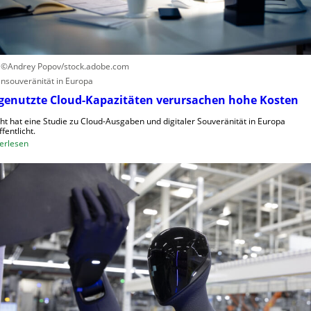
k
d
a
e
u
t
f
C
: ©Andrey Popov/stock.adobe.com
R
nsouveränität in Europa
A
genutzte Cloud-Kapazitäten verursachen hohe Kosten
,
ght hat eine Studie zu Cloud-Ausgaben und digitaler Souveränität in Europa
E
fentlicht.
U
:
erlesen
-
U
M
n
a
g
s
e
c
n
h
u
i
t
n
z
e
t
n
e
v
C