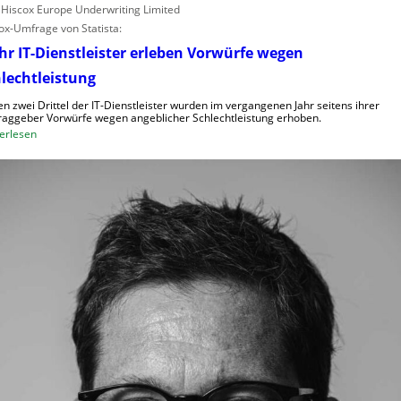
: Hiscox Europe Underwriting Limited
ox-Umfrage von Statista:
r IT-Dienstleister erleben Vorwürfe wegen
lechtleistung
n zwei Drittel der IT-Dienstleister wurden im vergangenen Jahr seitens ihrer
raggeber Vorwürfe wegen angeblicher Schlechtleistung erhoben.
:
erlesen
M
e
h
r
I
T
-
D
i
e
n
s
t
l