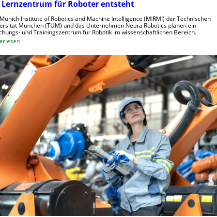
 Lernzentrum für Roboter entsteht
e
t
r
r
Munich Institute of Robotics and Machine Intelligence (MIRMI) der Technischen
a
i
ersität München (TUM) und das Unternehmen Neura Robotics planen ein
chungs- und Trainingszentrum für Robotik im wissenschaftlichen Bereich.
u
e
:
erlesen
s
l
E
z
l
i
u
e
n
n
S
L
u
t
e
t
e
r
z
u
n
e
e
z
n
r
e
u
n
n
t
g
r
s
u
s
m
y
f
s
ü
t
r