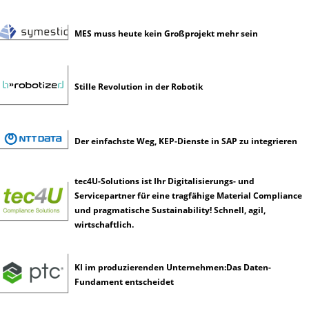
t
e
MES muss heute kein Großprojekt mehr sein
l
l
i
g
Stille Revolution in der Robotik
e
n
z
Der einfachste Weg, KEP-Dienste in SAP zu integrieren
tec4U-Solutions ist Ihr Digitalisierungs- und
Servicepartner für eine tragfähige Material Compliance
und pragmatische Sustainability! Schnell, agil,
wirtschaftlich.
KI im produzierenden Unternehmen:Das Daten-
Fundament entscheidet