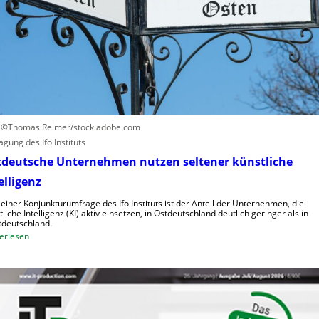
s
u
a
f
c
h
h
u
e
m
n
a
h
n
o
o
h
i
: ©Thomas Reimer/stock.adobe.com
e
d
agung des Ifo Instituts
K
e
tdeutsche Unternehmen nutzen seltener künstliche
o
R
elligenz
s
o
t
b
 einer Konjunkturumfrage des Ifo Instituts ist der Anteil der Unternehmen, die
e
tliche Intelligenz (KI) aktiv einsetzen, in Ostdeutschland deutlich geringer als in
o
deutschland.
n
t
:
erlesen
e
O
r
s
i
t
n
d
d
e