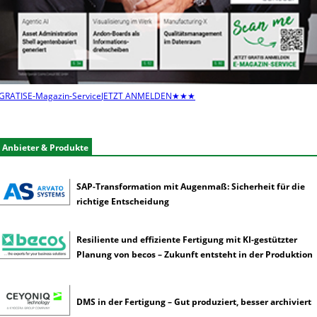
e
n
s
e
l
t
e
GRATIS
E-Magazin-Service
JETZT ANMELDEN
★★★
n
e
r
Anbieter & Produkte
k
ü
n
SAP-Transformation mit Augenmaß: Sicherheit für die
s
richtige Entscheidung
t
l
i
Resiliente und effiziente Fertigung mit KI-gestützter
c
Planung von becos – Zukunft entsteht in der Produktion
h
e
I
DMS in der Fertigung – Gut produziert, besser archiviert
n