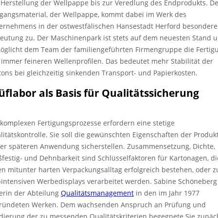
 Herstellung der Wellpappe bis zur Veredlung des Endprodukts. D
gangsmaterial, der Wellpappe, kommt dabei im Werk des
ernehmens in der ostwestfälischen Hansestadt Herford besondere
eutung zu. Der Maschinenpark ist stets auf dem neuesten Stand 
öglicht dem Team der familiengeführten Firmengruppe die Fertig
 immer feineren Wellenprofilen. Das bedeutet mehr Stabilität der
tons bei gleichzeitig sinkenden Transport- und Papierkosten.
üflabor als Basis für Qualitätssicherung
 komplexen Fertigungsprozesse erfordern eine stetige
litätskontrolle. Sie soll die gewünschten Eigenschaften der Produk
der späteren Anwendung sicherstellen. Zusammensetzung, Dichte,
ßfestig- und Dehnbarkeit sind Schlüsselfaktoren für Kartonagen, di
en mitunter harten Verpackungsalltag erfolgreich bestehen, oder z
bintensiven Werbedisplays verarbeitet werden. Sabine Schöneberg 
terin der Abteilung
Qualitätsmanagement
in den im Jahr 1977
ründeten Werken. Dem wachsenden Anspruch an Prüfung und
idierung der zu messenden Qualitätskriterien begegnete Sie zunäc