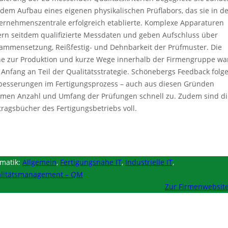
 dem Aufbau eines eigenen physikalischen Prüflabors, das sie in d
ernehmenszentrale erfolgreich etablierte. Komplexe Apparaturen
fern seitdem qualifizierte Messdaten und geben Aufschluss über
ammensetzung, Reißfestig- und Dehnbarkeit der Prüfmuster. Die
e zur Produktion und kurze Wege innerhalb der Firmengruppe wa
 Anfang an Teil der Qualitätsstrategie. Schönebergs Feedback folg
besserungen im Fertigungsprozess – auch aus diesen Gründen
men Anzahl und Umfang der Prüfungen schnell zu. Zudem sind di
tragsbücher des Fertigungsbetriebs voll.
matik:
Allgemein
,
Fertigungsnahe IT
,
Industrielle IT
,
litätsmanagement – QM
Zur Firmenwebsit