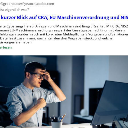
s
: ©greenbutterfly/stock.adobe.com
c
ist eigentlich was?
h
 kurzer Blick auf CRA, EU-Maschinenverordnung und NIS
a
f
elte Cyberangriffe auf Anlagen und Maschinen sind längst Realität. Mit CRA, NIS
neuen EU-Maschinenverordnung reagiert der Gesetzgeber nicht nur mit klaren
t
ehlungen, sondern auch mit konkreten Meldepflichten, Vorgaben und Sanktione
f
Data fasst zusammen, was hinter den drei Vorgaben steckt und welche
irkungen sie haben.
ü
:
erlesen
r
E
R
i
o
n
b
k
o
u
t
r
i
z
k
e
g
r
e
B
g
l
r
i
ü
c
n