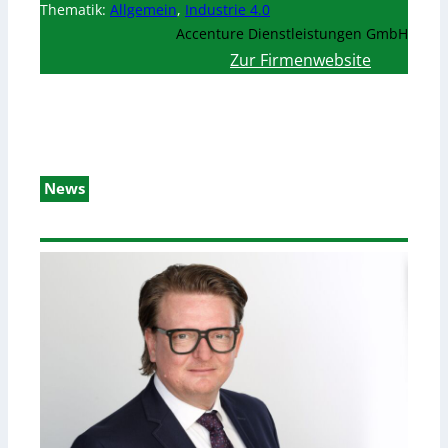
Thematik:
Allgemein
,
Industrie 4.0
Accenture Dienstleistungen GmbH
Zur Firmenwebsite
News