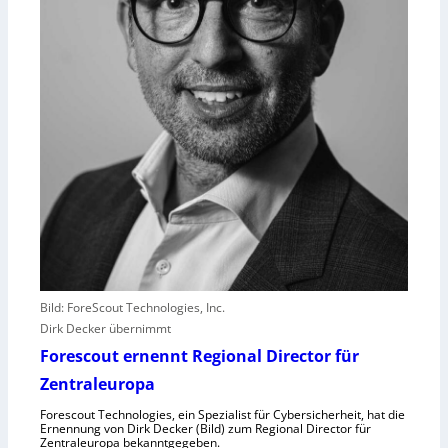
n
s
t
l
e
i
s
t
e
r
e
r
l
e
b
Bild: ForeScout Technologies, Inc.
e
Dirk Decker übernimmt
n
Forescout ernennt Regional Director für
V
o
Zentraleuropa
r
Forescout Technologies, ein Spezialist für Cybersicherheit, hat die
w
Ernennung von Dirk Decker (Bild) zum Regional Director für
ü
Zentraleuropa bekanntgegeben.