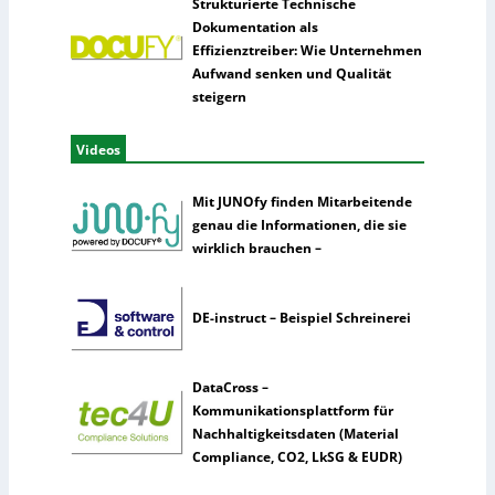
Strukturierte Technische
Dokumentation als
Effizienztreiber: Wie Unternehmen
Aufwand senken und Qualität
steigern
Videos
Mit JUNOfy finden Mitarbeitende
genau die Informationen, die sie
wirklich brauchen –
DE-instruct – Beispiel Schreinerei
DataCross –
Kommunikationsplattform für
Nachhaltigkeitsdaten (Material
Compliance, CO2, LkSG & EUDR)