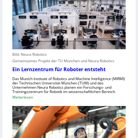
a
A
e
c
n
u
h
g
r
s
r
o
t
e
p
e
i
a
l
f
l
e
e
r
Bild: Neura Robotics
n
i
Gemeinsames Projekt der TU München und Neura Robotics
s
n
Ein Lernzentrum für Roboter entsteht
c
d
h
Das Munich Institute of Robotics and Machine Intelligence (MIRMI)
u
der Technischen Universität München (TUM) und das
n
s
Unternehmen Neura Robotics planen ein Forschungs- und
e
Trainingszentrum für Robotik im wissenschaftlichen Bereich.
t
:
Weiterlesen
l
r
E
l
i
i
e
e
n
r
l
L
a
l
e
u
e
r
s