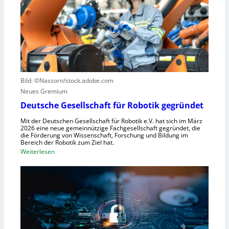
S
n
z
t
z
u
e
e
n
u
n
u
e
t
t
r
r
z
u
u
e
n
Bild: ©Nassorn/stock.adobe.com
m
n
g
Neues Gremium
f
s
ü
Deutsche Gesellschaft für Robotik gegründet
s
r
y
Mit der Deutschen Gesellschaft für Robotik e.V. hat sich im März
R
2026 eine neue gemeinnützige Fachgesellschaft gegründet, die
s
die Förderung von Wissenschaft, Forschung und Bildung im
o
t
Bereich der Robotik zum Ziel hat.
b
e
:
Weiterlesen
o
m
D
t
e
e
e
i
u
r
n
t
e
s
s
n
V
c
t
i
h