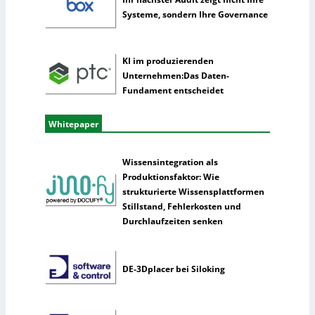
i
Systeme, sondern Ihre Governance
g
e
n
KI im produzierenden
z
Unternehmen:Das Daten-
Fundament entscheidet
Whitepaper
Wissensintegration als
Produktionsfaktor: Wie
strukturierte Wissensplattformen
Stillstand, Fehlerkosten und
Durchlaufzeiten senken
DE-3Dplacer bei Siloking