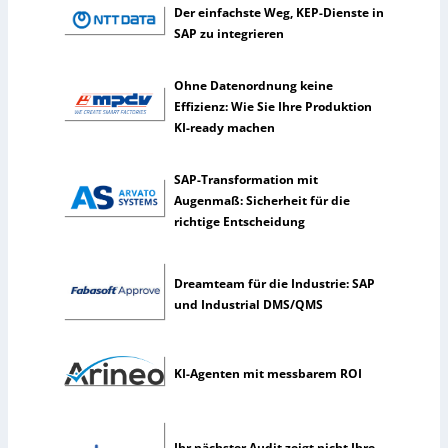
l
Der einfachste Weg, KEP-Dienste in
t
SAP zu integrieren
e
n
Ohne Datenordnung keine
e
Effizienz: Wie Sie Ihre Produktion
r
KI-ready machen
k
ü
n
SAP-Transformation mit
s
Augenmaß: Sicherheit für die
t
richtige Entscheidung
l
i
c
Dreamteam für die Industrie: SAP
h
und Industrial DMS/QMS
e
I
n
KI-Agenten mit messbarem ROI
t
e
l
l
Ihr nächster Audit zeigt nicht Ihre