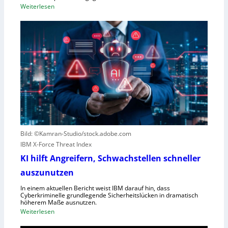
:
Weiterlesen
r
F
f
o
e
r
w
e
e
s
g
c
e
o
n
u
S
t
c
e
h
r
l
Bild: ©Kamran-Studio/stock.adobe.com
n
e
IBM X-Force Threat Index
e
c
n
KI hilft Angreifern, Schwachstellen schneller
h
n
t
auszunutzen
t
l
R
In einem aktuellen Bericht weist IBM darauf hin, dass
e
Cyberkriminelle grundlegende Sicherheitslücken in dramatisch
e
i
höherem Maße ausnutzen.
g
s
:
Weiterlesen
i
t
K