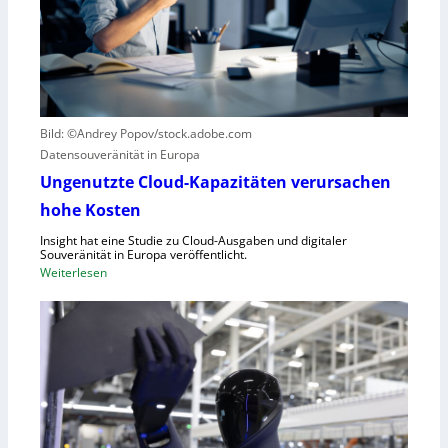
i
e
k
r
g
B
e
l
g
i
r
c
Bild: ©Andrey Popov/stock.adobe.com
ü
k
Datensouveränität in Europa
n
a
d
u
Ungenutzte Cloud-Kapazitäten verursachen
e
f
hohe Kosten
t
C
Insight hat eine Studie zu Cloud-Ausgaben und digitaler
R
Souveränität in Europa veröffentlicht.
A
:
Weiterlesen
,
U
E
n
U
g
-
e
M
n
a
u
s
t
c
z