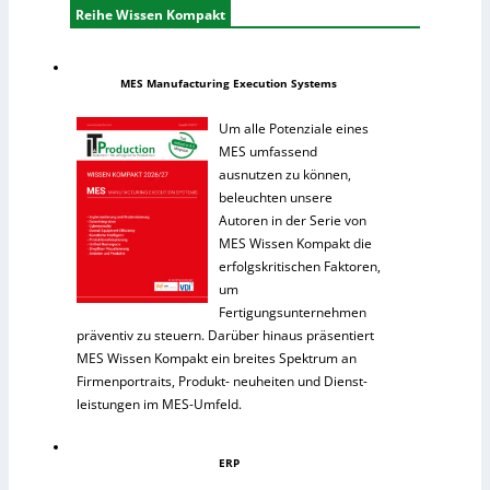
Reihe Wissen Kompakt
MES Manufacturing Execution Systems
Um alle Potenziale eines
MES umfassend
ausnutzen zu können,
beleuchten unsere
Autoren in der Serie von
MES Wissen Kompakt die
erfolgskritischen Faktoren,
um
Fertigungsunternehmen
präventiv zu steuern. Darüber hinaus präsentiert
MES Wissen Kompakt ein breites Spektrum an
Firmenportraits, Produkt- neuheiten und Dienst-
leistungen im MES-Umfeld.
ERP