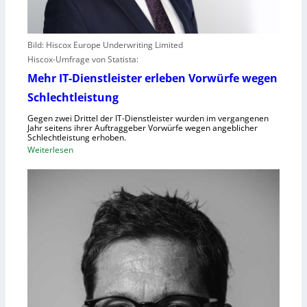
Bild: Hiscox Europe Underwriting Limited
Hiscox-Umfrage von Statista:
Mehr IT-Dienstleister erleben Vorwürfe wegen
Schlechtleistung
Gegen zwei Drittel der IT-Dienstleister wurden im vergangenen
Jahr seitens ihrer Auftraggeber Vorwürfe wegen angeblicher
Schlechtleistung erhoben.
:
Weiterlesen
M
e
h
r
I
T
-
D
i
e