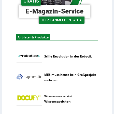
GRATIS
e
h
r
e
E-Magazin-Service
L
U
o
n
JETZT ANMELDEN
★★★
g
t
i
e
s
r
Anbieter & Produkte
t
n
i
e
k
h
m
Stille Revolution in der Robotik
e
n
n
MES muss heute kein Großprojekt
u
mehr sein
t
z
e
Wissensmotor statt
n
Wissensspeicher:
s
e