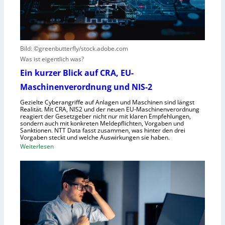
s
s
e
t
i
G
e
e
e
h
r
s
t
Bild: ©greenbutterfly/stock.adobe.com
n
e
Was ist eigentlich was?
e
l
h
l
Ein kurzer Blick auf CRA, EU-
m
s
Maschinenverordnung und NIS-2
e
c
Gezielte Cyberangriffe auf Anlagen und Maschinen sind längst
n
h
Realität. Mit CRA, NIS2 und der neuen EU-Maschinenverordnung
a
reagiert der Gesetzgeber nicht nur mit klaren Empfehlungen,
sondern auch mit konkreten Meldepflichten, Vorgaben und
f
Sanktionen. NTT Data fasst zusammen, was hinter den drei
t
Vorgaben steckt und welche Auswirkungen sie haben.
f
:
Weiterlesen
ü
E
r
i
R
n
o
k
b
u
o
r
t
z