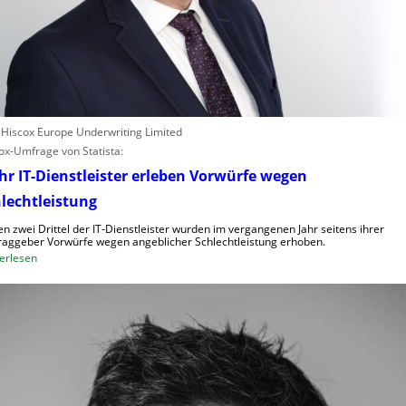
: Hiscox Europe Underwriting Limited
ox-Umfrage von Statista:
r IT-Dienstleister erleben Vorwürfe wegen
lechtleistung
n zwei Drittel der IT-Dienstleister wurden im vergangenen Jahr seitens ihrer
raggeber Vorwürfe wegen angeblicher Schlechtleistung erhoben.
:
erlesen
M
e
h
r
I
T
-