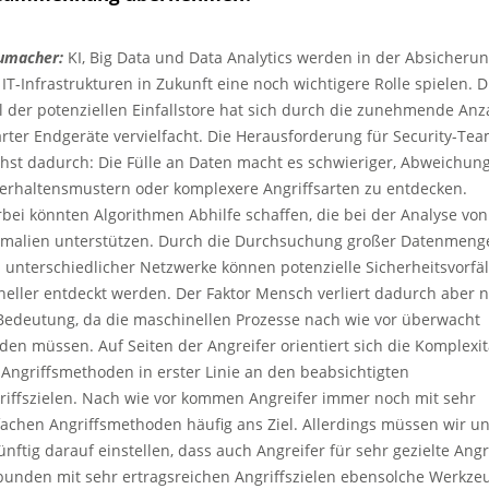
umacher:
KI, Big Data und Data Analytics werden in der Absicheru
 IT-Infrastrukturen in Zukunft eine noch wichtigere Rolle spielen. D
l der potenziellen Einfallstore hat sich durch die zunehmende Anz
rter Endgeräte vervielfacht. Die Herausforderung für Security-Te
hst dadurch: Die Fülle an Daten macht es schwieriger, Abweichun
Verhaltensmustern oder komplexere Angriffsarten zu entdecken.
rbei könnten Algorithmen Abhilfe schaffen, die bei der Analyse von
malien unterstützen. Durch die Durchsuchung großer Datenmeng
 unterschiedlicher Netzwerke können potenzielle Sicherheitsvorfäl
neller entdeckt werden. Der Faktor Mensch verliert dadurch aber n
Bedeutung, da die maschinellen Prozesse nach wie vor überwacht
den müssen. Auf Seiten der Angreifer orientiert sich die Komplexit
 Angriffsmethoden in erster Linie an den beabsichtigten
riffszielen. Nach wie vor kommen Angreifer immer noch mit sehr
fachen Angriffsmethoden häufig ans Ziel. Allerdings müssen wir u
ünftig darauf einstellen, dass auch Angreifer für sehr gezielte Angr
bunden mit sehr ertragsreichen Angriffszielen ebensolche Werkze