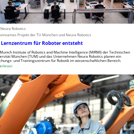
c
r
h
i
n
n
e
d
: Neura Robotics
l
u
insames Projekt der TU München und Neura Robotics
l
s
 Lernzentrum für Roboter entsteht
e
t
r
r
Munich Institute of Robotics and Machine Intelligence (MIRMI) der Technischen
a
i
ersität München (TUM) und das Unternehmen Neura Robotics planen ein
chungs- und Trainingszentrum für Robotik im wissenschaftlichen Bereich.
u
e
:
erlesen
s
l
E
z
l
i
u
e
n
n
S
L
u
t
e
t
e
r
z
u
n
e
e
z
n
r
e
u
n
n