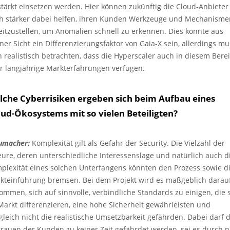
stärkt einsetzen werden. Hier können zukünftig die Cloud-Anbieter
h stärker dabei helfen, ihren Kunden Werkzeuge und Mechanisme
eitzustellen, um Anomalien schnell zu erkennen. Dies könnte aus
ner Sicht ein Differenzierungsfaktor von Gaia-X sein, allerdings mu
 realistisch betrachten, dass die Hyperscaler auch in diesem Bere
r langjährige Markterfahrungen verfügen.
lche Cyberrisiken ergeben sich beim Aufbau eines
ud-Ökosystems mit so vielen Beteiligten?
umacher:
Komplexität gilt als Gefahr der Security. Die Vielzahl der
eure, deren unterschiedliche Interessenslage und natürlich auch d
plexität eines solchen Unterfangens könnten den Prozess sowie d
kteinführung bremsen. Bei dem Projekt wird es maßgeblich darau
ommen, sich auf sinnvolle, verbindliche Standards zu einigen, die 
Markt differenzieren, eine hohe Sicherheit gewährleisten und
tgleich nicht die realistische Umsetzbarkeit gefährden. Dabei darf 
trauen der Kunden zu keiner Zeit gefährdet werden, sei es durch n