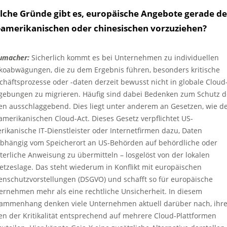
lche Gründe gibt es, europäische Angebote gerade d
-amerikanischen oder chinesischen vorzuziehen?
umacher:
Sicherlich kommt es bei Unternehmen zu individuellen
ikoabwägungen, die zu dem Ergebnis führen, besonders kritische
chäftsprozesse oder -daten derzeit bewusst nicht in globale Cloud
ebungen zu migrieren. Häufig sind dabei Bedenken zum Schutz d
en ausschlaggebend. Dies liegt unter anderem an Gesetzen, wie 
amerikanischen Cloud-Act. Dieses Gesetz verpflichtet US-
rikanische IT-Dienstleister oder Internetfirmen dazu, Daten
bhängig vom Speicherort an US-Behörden auf behördliche oder
hterliche Anweisung zu übermitteln – losgelöst von der lokalen
etzeslage. Das steht wiederum in Konflikt mit europäischen
enschutzvorstellungen (DSGVO) und schafft so für europäische
ernehmen mehr als eine rechtliche Unsicherheit. In diesem
ammenhang denken viele Unternehmen aktuell darüber nach, ihr
en der Kritikalität entsprechend auf mehrere Cloud-Plattformen