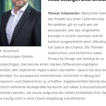
Thomas Schumacher:
Betrachtet ma
das Projekt aus einer Cybersecurity-
Perspektive, gilt es nach wie vor
abzuwarten, wie das vorgestellte
Konzept in einem nächsten Schritt
konkret ausgearbeitet wird. Allerdin
hat Gaia-X die Chance, die Themen
ld: Accenture
Datenschutz und Sicherheit sowie
nstleistungen GmbH)
Privacy by Design von Anfang an zu
ücksichtigen. Das könnte einen starken Differenzierungsfaktor
enüber den etablierten Hyperscalern darstellen. Gaia-X hat also di
lichkeit, für europäische Unternehmen Sicherheit in Bezug auf
nsparenz und Datenschutz zu schaffen. Gegebenenfalls könnte du
zifisch definierte Risikoprofile Rücksicht auf lokale Schlüsselindust
ommen werden, die heute aufgrund der hohen Kritikalität ihrer D
se häufig nicht in eine Cloud-Umgebung transferieren.