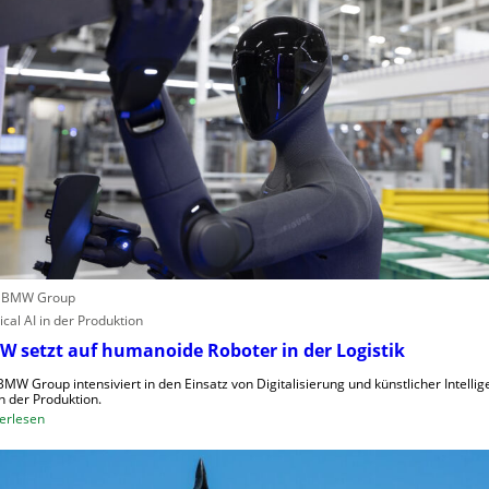
h
u
i
t
n
z
e
t
n
e
v
C
e
l
r
o
o
u
r
d
d
-
n
K
u
a
: BMW Group
n
p
ical AI in der Produktion
g
a
 setzt auf humanoide Roboter in der Logistik
u
z
n
BMW Group intensiviert in den Einsatz von Digitalisierung und künstlicher Intellig
i
in der Produktion.
d
t
:
erlesen
N
ä
B
I
t
M
S
e
W