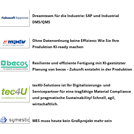
l
i
c
Dreamteam für die Industrie: SAP und Industrial
h
DMS/QMS
e
I
n
Ohne Datenordnung keine Effizienz: Wie Sie Ihre
t
Produktion KI-ready machen
e
l
Resiliente und effiziente Fertigung mit KI-gestützter
l
Planung von becos – Zukunft entsteht in der Produktion
i
g
e
tec4U-Solutions ist Ihr Digitalisierungs- und
n
Servicepartner für eine tragfähige Material Compliance
z
und pragmatische Sustainability! Schnell, agil,
wirtschaftlich.
MES muss heute kein Großprojekt mehr sein