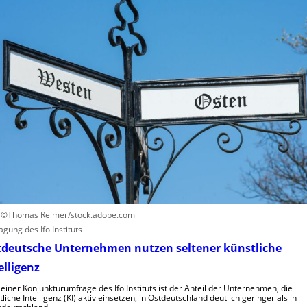
-
n
s
2
v
e
e
t
r
z
u
t
r
a
s
u
a
f
c
h
h
u
e
m
n
a
h
n
o
o
h
i
: ©Thomas Reimer/stock.adobe.com
e
d
agung des Ifo Instituts
K
e
tdeutsche Unternehmen nutzen seltener künstliche
o
R
elligenz
s
o
t
b
 einer Konjunkturumfrage des Ifo Instituts ist der Anteil der Unternehmen, die
e
tliche Intelligenz (KI) aktiv einsetzen, in Ostdeutschland deutlich geringer als in
o