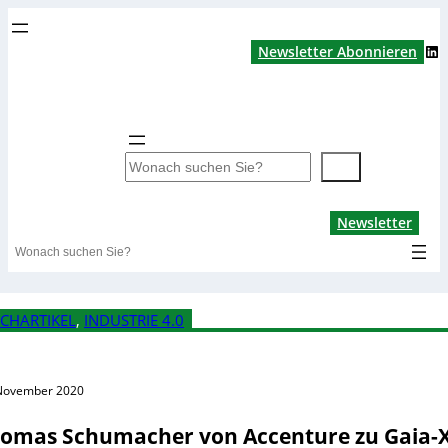
LinkedIn
Newsletter Abonnieren
S
u
c
Lin
Newsletter
h
Search
e
n
CHARTIKEL
, 
INDUSTRIE 4.0
November 2020
omas Schumacher von Accenture zu Gaia-X