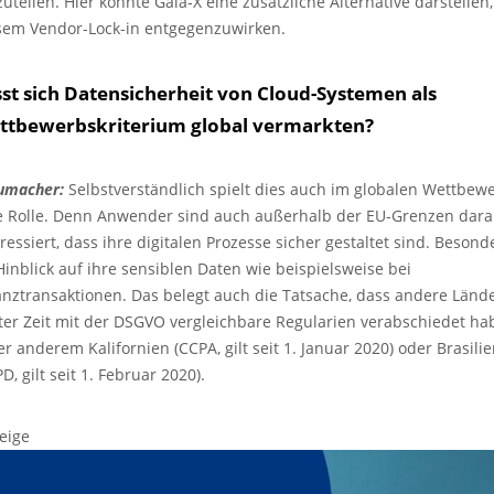
zuteilen. Hier könnte Gaia-X eine zusätzliche Alternative darstellen
sem Vendor-Lock-in entgegenzuwirken.
st sich Datensicherheit von Cloud-Systemen als
ttbewerbskriterium global vermarkten?
umacher:
Selbstverständlich spielt dies auch im globalen Wettbew
e Rolle. Denn Anwender sind auch außerhalb der EU-Grenzen dar
eressiert, dass ihre digitalen Prozesse sicher gestaltet sind. Besond
Hinblick auf ihre sensiblen Daten wie beispielsweise bei
anztransaktionen. Das belegt auch die Tatsache, dass andere Lände
zter Zeit mit der DSGVO vergleichbare Regularien verabschiedet ha
er anderem Kalifornien (CCPA, gilt seit 1. Januar 2020) oder Brasili
D, gilt seit 1. Februar 2020).
eige