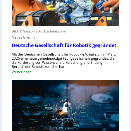
e
n
u
n
u
e
t
t
r
r
z
u
u
e
n
Bild: ©Nassorn/stock.adobe.com
m
n
g
Neues Gremium
f
s
ü
Deutsche Gesellschaft für Robotik gegründet
s
r
y
Mit der Deutschen Gesellschaft für Robotik e.V. hat sich im März
R
2026 eine neue gemeinnützige Fachgesellschaft gegründet, die
s
die Förderung von Wissenschaft, Forschung und Bildung im
o
t
Bereich der Robotik zum Ziel hat.
b
e
:
Weiterlesen
o
m
D
t
e
e
e
i
u
r
n
t
e
s
s
n
V
c
t
i
h
s
s
e
t
i
G
e