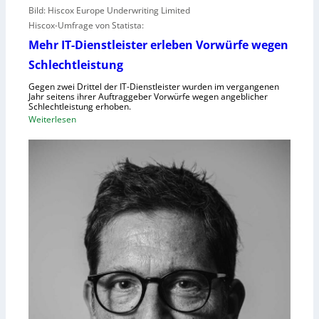
Bild: Hiscox Europe Underwriting Limited
Hiscox-Umfrage von Statista:
Mehr IT-Dienstleister erleben Vorwürfe wegen
Schlechtleistung
Gegen zwei Drittel der IT-Dienstleister wurden im vergangenen
Jahr seitens ihrer Auftraggeber Vorwürfe wegen angeblicher
Schlechtleistung erhoben.
:
Weiterlesen
M
e
h
r
I
T
-
D
i
e
n
s
t