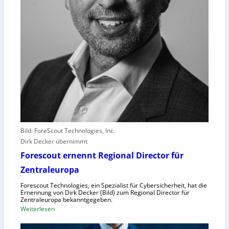
l
e
i
s
t
e
r
e
r
l
e
b
Bild: ForeScout Technologies, Inc.
e
Dirk Decker übernimmt
n
Forescout ernennt Regional Director für
V
o
Zentraleuropa
r
Forescout Technologies, ein Spezialist für Cybersicherheit, hat die
w
Ernennung von Dirk Decker (Bild) zum Regional Director für
ü
Zentraleuropa bekanntgegeben.
:
Weiterlesen
r
F
f