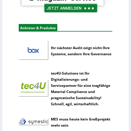
U
o
n
JETZT ANMELDEN
★★★
g
t
i
e
s
r
Anbieter & Produkte
t
n
i
e
k
h
Ihr nächster Audit zeigt nicht Ihre
m
Systeme, sondern Ihre Governance
e
n
n
tec4U-Solutions ist Ihr
u
Digitalisierungs- und
t
Servicepartner für eine tragfähige
z
Material Compliance und
e
pragmatische Sustainability!
n
Schnell, agil, wirtschaftlich.
s
e
l
MES muss heute kein Großprojekt
t
mehr sein
e