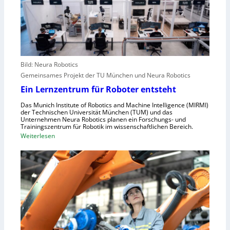
r
s
r
o
t
e
p
e
i
a
l
f
l
e
e
r
Bild: Neura Robotics
n
i
Gemeinsames Projekt der TU München und Neura Robotics
s
n
Ein Lernzentrum für Roboter entsteht
c
d
h
Das Munich Institute of Robotics and Machine Intelligence (MIRMI)
u
der Technischen Universität München (TUM) und das
n
s
Unternehmen Neura Robotics planen ein Forschungs- und
e
Trainingszentrum für Robotik im wissenschaftlichen Bereich.
t
:
Weiterlesen
l
r
E
l
i
i
e
e
n
r
l
L
a
l
e
u
e
r
s
S
n
z
t
z
u
e