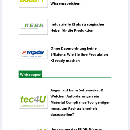
e
Wissensspeicher:
n
z
Industrielle KI als strategischer
Hebel für die Produktion
Ohne Datenordnung keine
Effizienz: Wie Sie Ihre Produktion
KI-ready machen
Whitepaper
Augen auf beim Softwarekauf!
Welchen Anforderungen ein
Material Compliance Tool genügen
muss, um Rechtssicherheit
darzustellen?
Umsetzung der EUDR: Warum