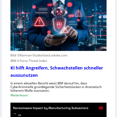
o
e
r
w
e
e
s
g
c
e
o
n
u
S
t
c
e
h
r
l
Bild: ©Kamran-Studio/stock.adobe.com
n
e
IBM X-Force Threat Index
e
c
n
KI hilft Angreifern, Schwachstellen schneller
h
n
t
auszunutzen
t
l
R
In einem aktuellen Bericht weist IBM darauf hin, dass
e
Cyberkriminelle grundlegende Sicherheitslücken in dramatisch
e
i
höherem Maße ausnutzen.
g
s
:
Weiterlesen
i
t
K
o
u
I
n
n
h
a
g
i