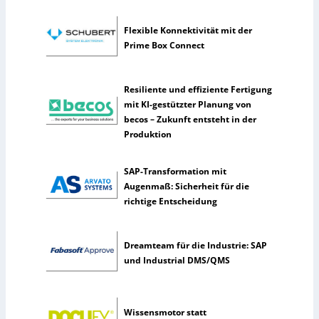
n
e
Flexible Konnektivität mit der
r
Prime Box Connect
k
ü
n
Resiliente und effiziente Fertigung
s
mit KI-gestützter Planung von
t
becos – Zukunft entsteht in der
l
Produktion
i
c
SAP-Transformation mit
h
Augenmaß: Sicherheit für die
e
richtige Entscheidung
I
n
t
Dreamteam für die Industrie: SAP
e
und Industrial DMS/QMS
l
l
i
g
Wissensmotor statt