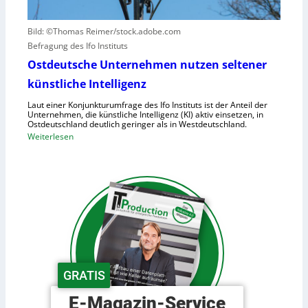
h
s
u
a
Bild: ©Thomas Reimer/stock.adobe.com
m
c
Befragung des Ifo Instituts
a
h
n
Ostdeutsche Unternehmen nutzen seltener
e
o
künstliche Intelligenz
n
i
h
Laut einer Konjunkturumfrage des Ifo Instituts ist der Anteil der
d
o
Unternehmen, die künstliche Intelligenz (KI) aktiv einsetzen, in
e
Ostdeutschland deutlich geringer als in Westdeutschland.
h
R
:
Weiterlesen
e
o
O
K
b
s
o
o
t
s
t
d
t
e
e
e
r
u
n
i
t
n
s
d
c
GRATIS
e
h
r
e
E-Magazin-Service
L