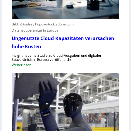
B
e
l
g
i
r
c
Bild: ©Andrey Popov/stock.adobe.com
ü
k
Datensouveränität in Europa
n
a
d
u
Ungenutzte Cloud-Kapazitäten verursachen
e
f
hohe Kosten
t
C
Insight hat eine Studie zu Cloud-Ausgaben und digitaler
R
Souveränität in Europa veröffentlicht.
A
:
Weiterlesen
,
U
E
n
U
g
-
e
M
n
a
u
s
t
c
z
h
t
i
e
n