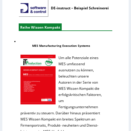
DE-instruct – Beispiel Schreinerei
Reihe Wissen Kompakt
MES Manufacturing Execution Systems
Um alle Potenziale eines
MES umfassend
ausnutzen zu können,
beleuchten unsere
Autoren in der Serie von
MES Wissen Kompakt die
erfolgskritischen Faktoren,
um
Fertigungsunternehmen
präventiv zu steuern. Darüber hinaus präsentiert
MES Wissen Kompakt ein breites Spektrum an
Firmenportraits, Produkt- neuheiten und Dienst-