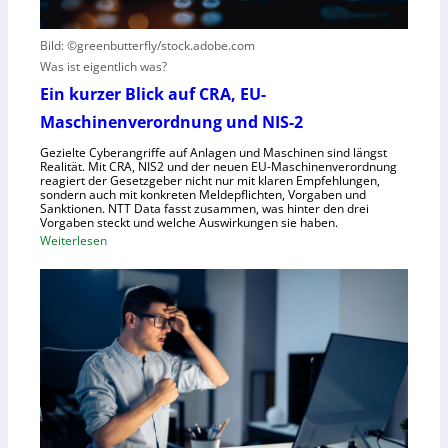
e
e
h
r
s
t
Bild: ©greenbutterfly/stock.adobe.com
n
e
Was ist eigentlich was?
e
l
h
l
Ein kurzer Blick auf CRA, EU-
m
s
Maschinenverordnung und NIS-2
e
c
Gezielte Cyberangriffe auf Anlagen und Maschinen sind längst
n
h
Realität. Mit CRA, NIS2 und der neuen EU-Maschinenverordnung
a
reagiert der Gesetzgeber nicht nur mit klaren Empfehlungen,
sondern auch mit konkreten Meldepflichten, Vorgaben und
f
Sanktionen. NTT Data fasst zusammen, was hinter den drei
t
Vorgaben steckt und welche Auswirkungen sie haben.
f
:
Weiterlesen
ü
E
r
i
R
n
o
k
b
u
o
r
t
z
i
e
k
r
g