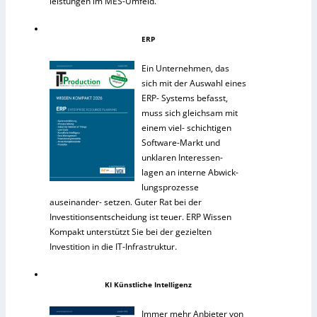
leistungen im MES-Umfeld.
ERP
Ein Unternehmen, das
sich mit der Auswahl eines
ERP- Systems befasst,
muss sich gleichsam mit
einem viel- schichtigen
Software-Markt und
unklaren Interessen-
lagen an interne Abwick-
lungsprozesse
auseinander- setzen. Guter Rat bei der
Investitionsentscheidung ist teuer. ERP Wissen
Kompakt unterstützt Sie bei der gezielten
Investition in die IT-Infrastruktur.
KI Künstliche Intelligenz
Immer mehr Anbieter von