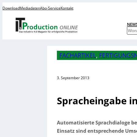
Download
Mediadaten
Abo-Service
Kontakt
NEW
S
u
c
h
FACHARTIKEL
, 
FERTIGUNGSN
e
n
3. September 2013
Spracheingabe i
Automatisierte Sprachdialoge be
Einsatz sind entsprechende Umse