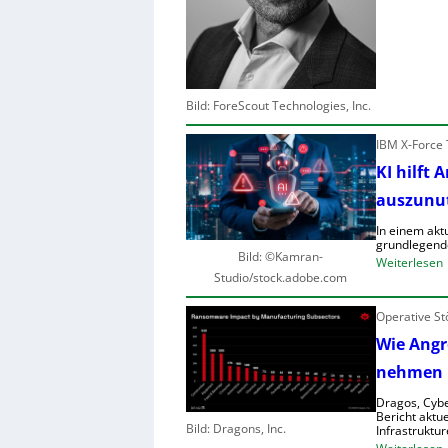
r
s
t
s
l
c
Bild: ForeScout Technologies, Inc.
i
s
t
IBM X-Force 
t
KI hilft 
r
r
auszunu
In einem akt
r
grundlegend
l
Bild: ©Kamran-
:
Weiterlesen
Studio/stock.adobe.com
t
I
Operative St
Wie Angre
i
l
nehmen
i
f
r
Dragos, Cybe
t
Bericht aktue
Bild: Dragons, Inc.
Infrastruktur
: