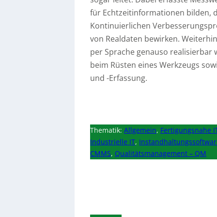
für Echtzeitinformationen bilden,
Kontinuierlichen Verbesserungspro
von Realdaten bewirken. Weiterhi
per Sprache genauso realisierbar 
beim Rüsten eines Werkzeugs sowi
und -Erfassung.
Thematik:
Allgemein
,
Fertigungsnahe I
Industrielle IT
,
Instandhaltungssoftwar
CMMS
,
Qualitätsmanagement – QM