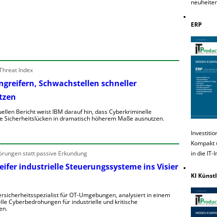
n
neuheiten
e
ERP
e
o
u
Threat Index
e
Angreifern, Schwachstellen schneller
e
tzen
n
e
e
uellen Bericht weist IBM darauf hin, dass Cyberkriminelle
n
e Sicherheitslücken in dramatisch höherem Maße ausnutzen.
n
Investiti
e
K
Kompakt u
b
R
in die IT-
örungen statt passive Erkundung
e
h
e
n
ifer industrielle Steuerungssysteme ins Visier
g
V
KI Künstl
o
o
rsicherheitsspezialist für OT-Umgebungen, analysiert in einem
n
lle Cyberbedrohungen für industrielle und kritische
w
A
en.
a
ü