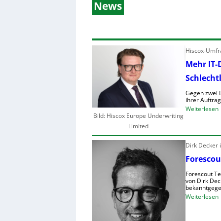
News
Hiscox-Umfra
Mehr IT-
Schlecht
Gegen zwei D
ihrer Auftra
:
Weiterlesen
Bild: Hiscox Europe Underwriting
Limited
Dirk Decker
r
Forescou
I
Forescout Te
-
von Dirk Dec
bekanntgege
:
Weiterlesen
i
F