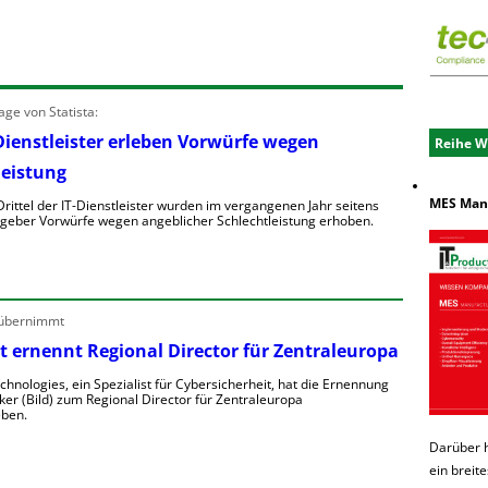
ge von Statista:
Dienstleister erleben Vorwürfe wegen
Reihe W
leistung
MES Manu
rittel der IT-Dienstleister wurden im vergangenen Jahr seitens
ggeber Vorwürfe wegen angeblicher Schlechtleistung erhoben.
M
e
h
 übernimmt
t ernennt Regional Director für Zentraleuropa
T
chnologies, ein Spezialist für Cybersicherheit, hat die Ernennung
ker (Bild) zum Regional Director für Zentraleuropa
ben.
D
Darüber 
e
ein breit
o