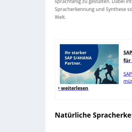
sprachfähig zu gestalten. Dabei in
Spracherkennung und Synthese sow
Welt.
SAP
für
SAP
müs
‣ weiterlesen
Natürliche Spracherk