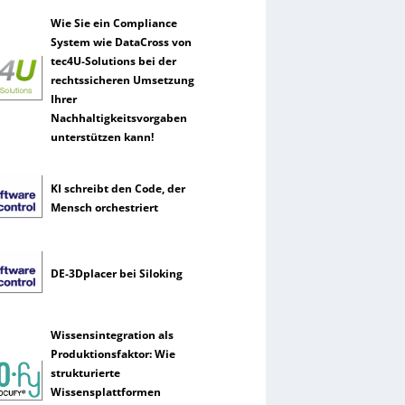
Wie Sie ein Compliance
System wie DataCross von
tec4U-Solutions bei der
rechtssicheren Umsetzung
Ihrer
Nachhaltigkeitsvorgaben
unterstützen kann!
KI schreibt den Code, der
Mensch orchestriert
DE-3Dplacer bei Siloking
Wissensintegration als
Produktionsfaktor: Wie
strukturierte
Wissensplattformen