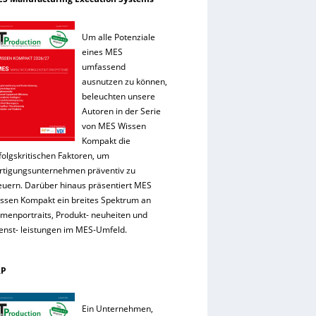
Um alle Potenziale
eines MES
umfassend
ausnutzen zu können,
beleuchten unsere
Autoren in der Serie
von MES Wissen
Kompakt die
folgskritischen Faktoren, um
rtigungsunternehmen präventiv zu
euern. Darüber hinaus präsentiert MES
ssen Kompakt ein breites Spektrum an
rmenportraits, Produkt- neuheiten und
enst- leistungen im MES-Umfeld.
RP
Ein Unternehmen,