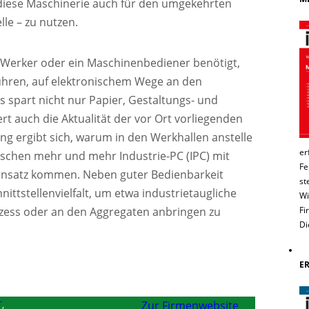
 diese Maschinerie auch für den umgekehrten
le – zu nutzen.
in Werker oder ein Maschinenbediener benötigt,
führen, auf elektronischem Wege an den
s spart nicht nur Papier, Gestaltungs- und
t auch die Aktualität der vor Ort vorliegenden
ng ergibt sich, warum in den Werkhallen anstelle
er
ischen mehr und mehr Industrie-PC (IPC) mit
Fe
nsatz kommen. Neben guter Bedienbarkeit
st
nittstellenvielfalt, um etwa industrietaugliche
Wi
Fi
ozess oder an den Aggregaten anbringen zu
Di
E
T
,
Zur Firmenwebsite