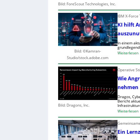
Bild: ForeScout Technologies, Inc.
i
s
t
IBM X-Force 
t
KI hilft 
r
r
auszunu
In einem akt
r
grundlegend
l
Bild: ©Kamran-
:
Weiterlesen
Studio/stock.adobe.com
t
I
Operative St
Wie Angre
i
l
nehmen
i
f
r
Dragos, Cybe
t
Bericht aktue
Bild: Dragons, Inc.
Infrastruktur
:
Weiterlesen
l
r
f
Gemeinsames
i
r
i
Ein Lern
r
i