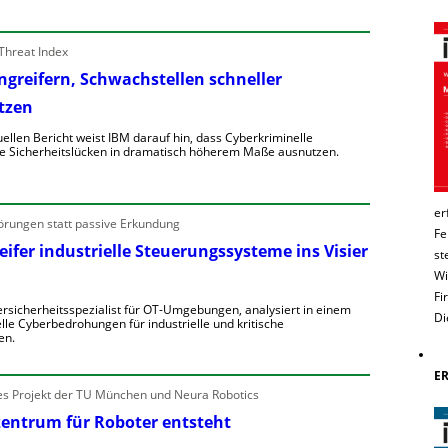
o
u
Threat Index
e
Angreifern, Schwachstellen schneller
e
tzen
n
e
e
uellen Bericht weist IBM darauf hin, dass Cyberkriminelle
n
e Sicherheitslücken in dramatisch höherem Maße ausnutzen.
n
e
K
b
er
R
örungen statt passive Erkundung
e
h
Fe
e
n
ifer industrielle Steuerungssysteme ins Visier
st
g
V
Wi
o
Fi
o
rsicherheitsspezialist für OT-Umgebungen, analysiert in einem
Di
n
lle Cyberbedrohungen für industrielle und kritische
w
A
en.
a
ü
n
W
E
g
D
 Projekt der TU München und Neura Robotics
e
e
zentrum für Roboter entsteht
e
w
A
e