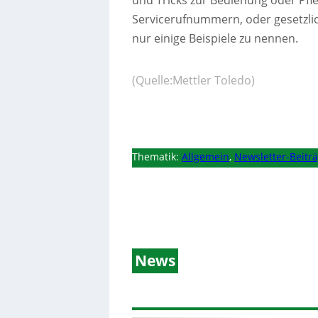
und Tricks zur Bedienung oder Pfle
Servicerufnummern, oder gesetzli
nur einige Beispiele zu nennen.
(Quelle:Mettler Toledo)
Thematik:
Allgemein
,
Newsletter-Beitr
News