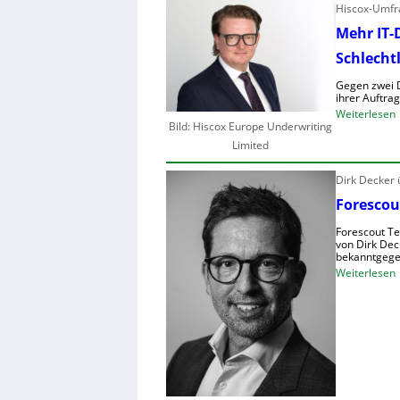
Hiscox-Umfra
Mehr IT-
Schlecht
Gegen zwei D
ihrer Auftra
:
Weiterlesen
Bild: Hiscox Europe Underwriting
Limited
Dirk Decker
r
Forescou
I
Forescout Te
-
von Dirk Dec
bekanntgege
:
Weiterlesen
i
F
r
s
t
s
l
c