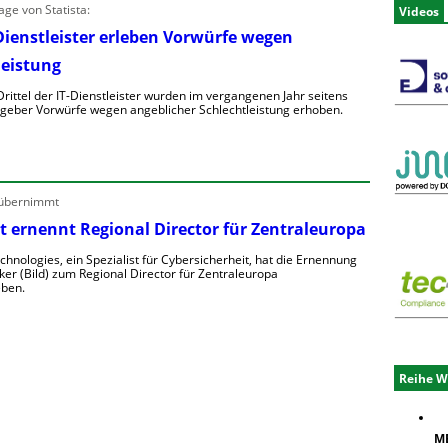
ge von Statista:
Videos
Dienstleister erleben Vorwürfe wegen
leistung
rittel der IT-Dienstleister wurden im vergangenen Jahr seitens
ggeber Vorwürfe wegen angeblicher Schlechtleistung erhoben.
M
e
h
 übernimmt
t ernennt Regional Director für Zentraleuropa
T
chnologies, ein Spezialist für Cybersicherheit, hat die Ernennung
ker (Bild) zum Regional Director für Zentraleuropa
ben.
D
e
o
n
Reihe W
e
ME
e