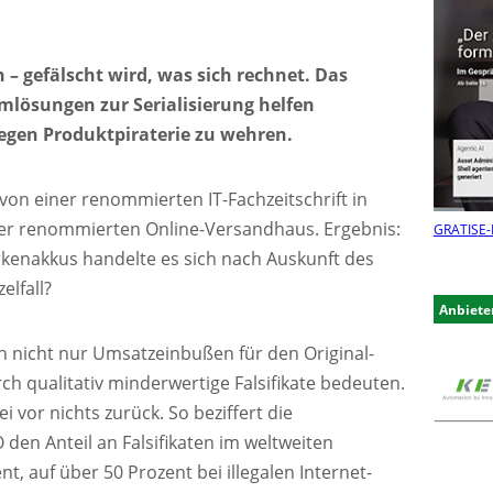
– gefälscht wird, was sich rechnet. Das
emlösungen zur Serialisierung helfen
gegen Produktpiraterie zu wehren.
von einer renommierten IT-Fachzeitschrift in
er renommierten Online-Versandhaus. Ergebnis:
GRATIS
E-
kenakkus handelte es sich nach Auskunft des
elfall?
Anbiete
en nicht nur Umsatzeinbußen für den Original-
ch qualitativ minderwertige Falsifikate bedeuten.
i vor nichts zurück. So beziffert die
en Anteil an Falsifikaten im weltweiten
, auf über 50 Prozent bei illegalen Internet-