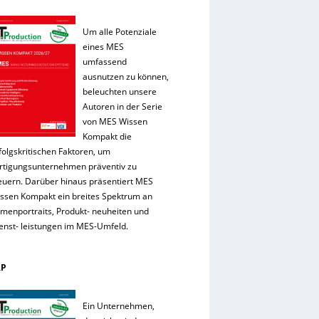
Um alle Potenziale
eines MES
umfassend
ausnutzen zu können,
beleuchten unsere
Autoren in der Serie
von MES Wissen
Kompakt die
folgskritischen Faktoren, um
rtigungsunternehmen präventiv zu
euern. Darüber hinaus präsentiert MES
ssen Kompakt ein breites Spektrum an
rmenportraits, Produkt- neuheiten und
enst- leistungen im MES-Umfeld.
RP
Ein Unternehmen,