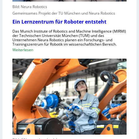
e
r
Bild: Neura Robotics
n
i
Gemeinsames Projekt der TU München und Neura Robotics
s
n
Ein Lernzentrum für Roboter entsteht
c
d
h
Das Munich Institute of Robotics and Machine Intelligence (MIRMI)
u
der Technischen Universität München (TUM) und das
n
s
Unternehmen Neura Robotics planen ein Forschungs- und
e
Trainingszentrum für Robotik im wissenschaftlichen Bereich.
t
:
Weiterlesen
l
r
E
l
i
i
e
e
n
r
l
L
a
l
e
u
e
r
s
S
n
z
t
z
u
e
e
n
u
n
u
e
t
t
r
r
z
u
u
e
n