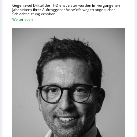
Gegen zwei Drittel der IT-Dienstleister wurden im vergangenen
Jahr seitens ihrer Auftraggeber Vorwürfe wegen angeblicher
Schlechtleistung erhoben.
:
Weiterlesen
M
e
h
r
I
T
-
D
i
e
n
s
t
l
e
i
s
t