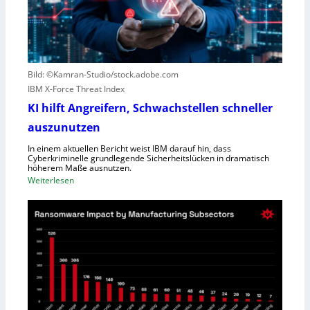
o
n
u
S
t
c
e
h
r
l
Bild: ©Kamran-Studio/stock.adobe.com
n
e
IBM X-Force Threat Index
e
c
n
KI hilft Angreifern, Schwachstellen schneller
h
n
t
auszunutzen
t
l
R
In einem aktuellen Bericht weist IBM darauf hin, dass
e
Cyberkriminelle grundlegende Sicherheitslücken in dramatisch
e
i
höherem Maße ausnutzen.
g
s
:
Weiterlesen
i
t
K
o
u
I
n
n
h
a
g
i
l
l
D
f
i
t
r
A
e