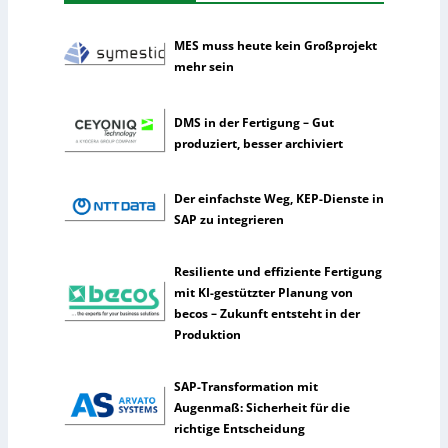
t
n
i
e
k
h
MES muss heute kein Großprojekt
m
mehr sein
e
n
DMS in der Fertigung – Gut
n
produziert, besser archiviert
u
t
z
Der einfachste Weg, KEP-Dienste in
e
SAP zu integrieren
n
s
Resiliente und effiziente Fertigung
e
mit KI-gestützter Planung von
l
becos – Zukunft entsteht in der
t
Produktion
e
n
e
SAP-Transformation mit
r
Augenmaß: Sicherheit für die
k
richtige Entscheidung
ü