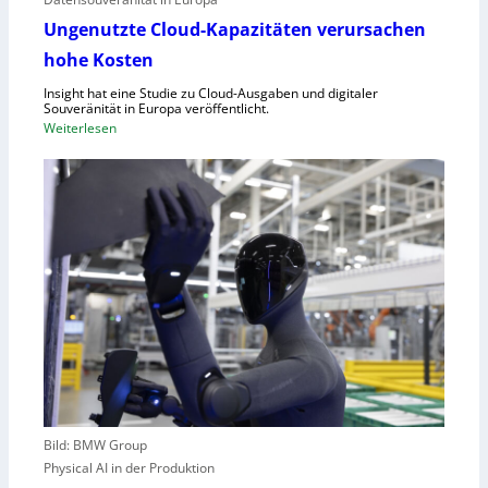
n
a
d
u
Ungenutzte Cloud-Kapazitäten verursachen
e
f
hohe Kosten
t
C
Insight hat eine Studie zu Cloud-Ausgaben und digitaler
R
Souveränität in Europa veröffentlicht.
A
:
Weiterlesen
,
U
E
n
U
g
-
e
M
n
a
u
s
t
c
z
h
t
i
e
n
C
e
l
n
o
v
Bild: BMW Group
u
e
Physical AI in der Produktion
d
r