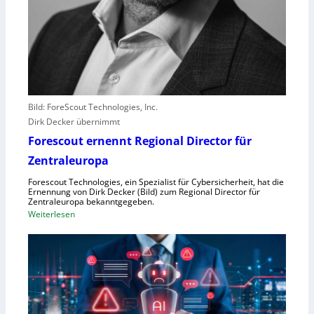
e
r
e
r
l
e
b
Bild: ForeScout Technologies, Inc.
e
Dirk Decker übernimmt
n
Forescout ernennt Regional Director für
V
o
Zentraleuropa
r
Forescout Technologies, ein Spezialist für Cybersicherheit, hat die
w
Ernennung von Dirk Decker (Bild) zum Regional Director für
ü
Zentraleuropa bekanntgegeben.
:
Weiterlesen
r
F
f
o
e
r
w
e
e
s
g
c
e