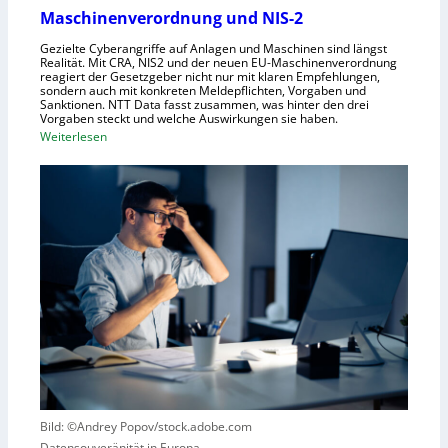
m
s
Maschinenverordnung und NIS-2
e
c
Gezielte Cyberangriffe auf Anlagen und Maschinen sind längst
n
h
Realität. Mit CRA, NIS2 und der neuen EU-Maschinenverordnung
a
reagiert der Gesetzgeber nicht nur mit klaren Empfehlungen,
sondern auch mit konkreten Meldepflichten, Vorgaben und
f
Sanktionen. NTT Data fasst zusammen, was hinter den drei
t
Vorgaben steckt und welche Auswirkungen sie haben.
f
:
Weiterlesen
ü
E
r
i
R
n
o
k
b
u
o
r
t
z
i
e
k
r
g
B
e
l
g
i
r
c
Bild: ©Andrey Popov/stock.adobe.com
ü
k
Datensouveränität in Europa