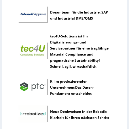
n
s
Dreamteam für die Industrie: SAP
t
und Industrial DMS/QMS
l
i
c
tec4U-Solutions ist Ihr
h
Digitalisierungs- und
e
Servicepartner für eine tragfähige
I
Material Compliance und
n
pragmatische Sustainability!
t
Schnell, agil, wirtschaftlich.
e
l
KI im produzierenden
l
Unternehmen:Das Daten-
i
Fundament entscheidet
g
e
n
Neue Denkweisen in der Robotik:
z
Klarheit für Ihren nächsten Schritt