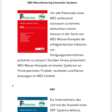
MES Manufacturing Execution Systems
Um alle Potenziale eines
MES umfassend
ausnutzen zu können,
beleuchten unsere
Autoren in der Serie von
MES Wissen Kompakt die
erfolgskritischen Faktoren,
um
Fertigungsunternehmen
präventiv zu steuern. Darüber hinaus präsentiert
MES Wissen Kompakt ein breites Spektrum an
Firmenportraits, Produkt- neuheiten und Dienst-
leistungen im MES-Umfeld.
ERP
Ein Unternehmen, das
sich mit der Auswahl eines
ERP- Systems befasst,