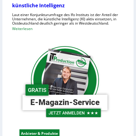
o
künstliche Intelligenz
n
i
h
Laut einer Konjunkturumfrage des Ifo Instituts ist der Anteil der
d
o
Unternehmen, die künstliche Intelligenz (KI) aktiv einsetzen, in
e
Ostdeutschland deutlich geringer als in Westdeutschland.
h
R
:
Weiterlesen
e
o
O
K
b
s
o
o
t
s
t
d
t
e
e
e
r
u
n
i
t
n
s
d
c
GRATIS
e
h
r
e
E-Magazin-Service
L
U
o
n
JETZT ANMELDEN
★★★
g
t
i
e
s
r
Anbieter & Produkte