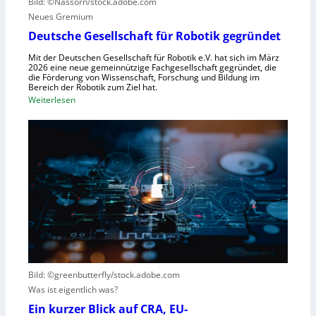
Bild: ©Nassorn/stock.adobe.com
m
n
g
Neues Gremium
f
s
ü
Deutsche Gesellschaft für Robotik gegründet
s
r
y
Mit der Deutschen Gesellschaft für Robotik e.V. hat sich im März
R
2026 eine neue gemeinnützige Fachgesellschaft gegründet, die
s
die Förderung von Wissenschaft, Forschung und Bildung im
o
t
Bereich der Robotik zum Ziel hat.
b
e
:
Weiterlesen
o
m
D
t
e
e
e
i
u
r
n
t
e
s
s
n
V
c
t
i
h
s
s
e
t
i
G
e
e
e
h
r
s
t
Bild: ©greenbutterfly/stock.adobe.com
n
e
Was ist eigentlich was?
e
l
h
l
Ein kurzer Blick auf CRA, EU-