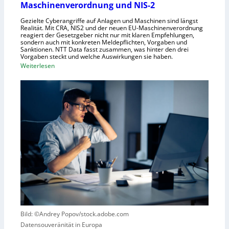
Maschinenverordnung und NIS-2
e
c
Gezielte Cyberangriffe auf Anlagen und Maschinen sind längst
n
h
Realität. Mit CRA, NIS2 und der neuen EU-Maschinenverordnung
a
reagiert der Gesetzgeber nicht nur mit klaren Empfehlungen,
sondern auch mit konkreten Meldepflichten, Vorgaben und
f
Sanktionen. NTT Data fasst zusammen, was hinter den drei
t
Vorgaben steckt und welche Auswirkungen sie haben.
f
:
Weiterlesen
ü
E
r
i
R
n
o
k
b
u
o
r
t
z
i
e
k
r
g
B
e
l
g
i
r
c
Bild: ©Andrey Popov/stock.adobe.com
ü
k
Datensouveränität in Europa
n
a