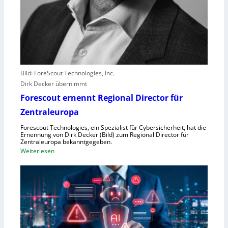
e
r
e
r
l
e
b
Bild: ForeScout Technologies, Inc.
e
Dirk Decker übernimmt
n
Forescout ernennt Regional Director für
V
o
Zentraleuropa
r
Forescout Technologies, ein Spezialist für Cybersicherheit, hat die
w
Ernennung von Dirk Decker (Bild) zum Regional Director für
ü
Zentraleuropa bekanntgegeben.
:
Weiterlesen
r
F
f
o
e
r
w
e
e
s
g
c
e
o
n