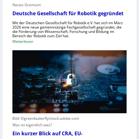
g
Neues Gremium
f
s
ü
Deutsche Gesellschaft für Robotik gegründet
s
r
y
Mit der Deutschen Gesellschaft für Robotik e.V. hat sich im März
R
2026 eine neue gemeinnützige Fachgesellschaft gegründet, die
s
die Förderung von Wissenschaft, Forschung und Bildung im
o
t
Bereich der Robotik zum Ziel hat.
b
e
:
Weiterlesen
o
m
D
t
e
e
e
i
u
r
n
t
e
s
s
n
V
c
t
i
h
s
s
e
t
i
G
e
e
e
h
r
s
t
Bild: ©greenbutterfly/stock.adobe.com
n
e
Was ist eigentlich was?
e
l
h
l
Ein kurzer Blick auf CRA, EU-
m
s