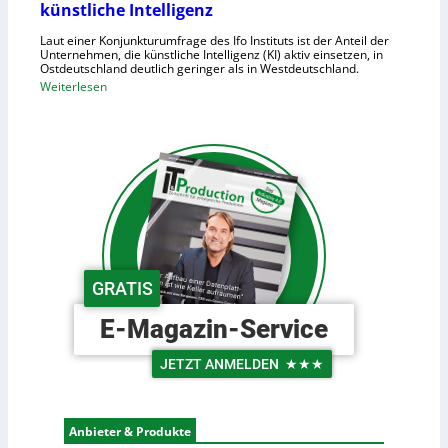
künstliche Intelligenz
n
i
h
Laut einer Konjunkturumfrage des Ifo Instituts ist der Anteil der
d
o
Unternehmen, die künstliche Intelligenz (KI) aktiv einsetzen, in
e
Ostdeutschland deutlich geringer als in Westdeutschland.
h
R
:
Weiterlesen
e
o
O
K
b
s
o
o
t
s
t
d
t
e
e
e
r
u
n
i
t
n
s
d
c
GRATIS
e
h
r
e
E-Magazin-Service
L
U
o
n
JETZT ANMELDEN
★★★
g
t
i
e
s
r
Anbieter & Produkte
t
n