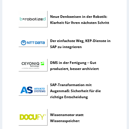
n
s
t
Neue Denkweisen in der Robotik:
l
Klarheit für Ihren nächsten Schritt
i
c
h
Der einfachste Weg, KEP-Dienste in
e
SAP zu integrieren
I
n
DMS in der Fertigung – Gut
t
produziert, besser archiviert
e
l
l
SAP-Transformation mit
i
Augenmaß: Sicherheit für die
g
richtige Entscheidung
e
n
z
Wissensmotor statt
Wissensspeicher: