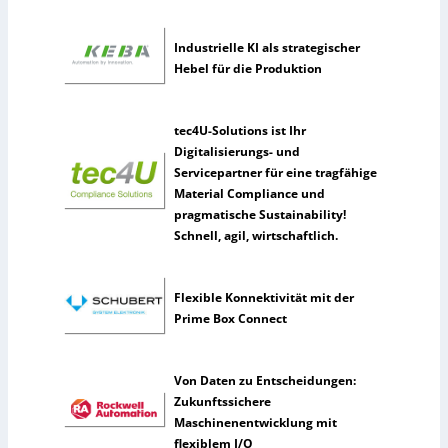
i
e
k
h
Industrielle KI als strategischer
m
Hebel für die Produktion
e
n
n
tec4U-Solutions ist Ihr
u
Digitalisierungs- und
t
Servicepartner für eine tragfähige
z
Material Compliance und
e
pragmatische Sustainability!
n
Schnell, agil, wirtschaftlich.
s
e
l
Flexible Konnektivität mit der
t
Prime Box Connect
e
n
e
Von Daten zu Entscheidungen:
r
Zukunftssichere
k
Maschinenentwicklung mit
ü
flexiblem I/O