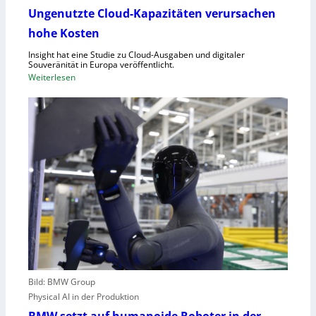
d
u
Ungenutzte Cloud-Kapazitäten verursachen
e
f
hohe Kosten
t
C
Insight hat eine Studie zu Cloud-Ausgaben und digitaler
R
Souveränität in Europa veröffentlicht.
A
:
Weiterlesen
,
U
E
n
U
g
-
e
M
n
a
u
s
t
c
z
h
t
i
e
n
C
e
l
n
o
v
Bild: BMW Group
u
e
Physical AI in der Produktion
d
r
-