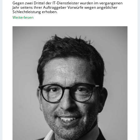
Gegen zwei Drittel der IT-Dienstleister wurden im vergangenen
Jahr seitens ihrer Auftraggeber Vorwürfe wegen angeblicher
Schlechtleistung erhoben.
:
Weiterlesen
M
e
h
r
I
T
-
D
i
e
n
s
t
l
e
i
s
t