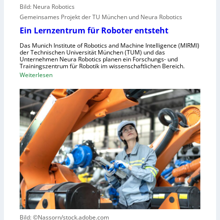
e
r
Bild: Neura Robotics
n
i
Gemeinsames Projekt der TU München und Neura Robotics
s
n
Ein Lernzentrum für Roboter entsteht
c
d
h
Das Munich Institute of Robotics and Machine Intelligence (MIRMI)
u
der Technischen Universität München (TUM) und das
n
s
Unternehmen Neura Robotics planen ein Forschungs- und
e
Trainingszentrum für Robotik im wissenschaftlichen Bereich.
t
:
Weiterlesen
l
r
E
l
i
i
e
e
n
r
l
L
a
l
e
u
e
r
s
S
n
z
t
z
u
e
e
n
u
n
u
e
t
t
r
r
z
u
u
e
n
Bild: ©Nassorn/stock.adobe.com
m
n