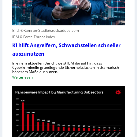
u
S
t
c
e
h
r
l
Bild: ©Kamran-Studio/stock.adobe.com
n
e
IBM X-Force Threat Index
e
c
n
KI hilft Angreifern, Schwachstellen schneller
h
n
t
auszunutzen
t
l
R
In einem aktuellen Bericht weist IBM darauf hin, dass
e
Cyberkriminelle grundlegende Sicherheitslücken in dramatisch
e
i
höherem Maße ausnutzen.
g
s
:
Weiterlesen
i
t
K
o
u
I
n
n
h
a
g
i
l
l
D
f
i
t
r
A
e
n