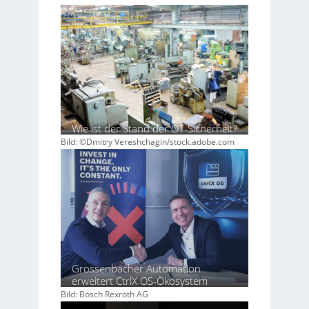
Wie ist der Stand der OT-Sicherheit?
Bild: ©Dmitry Vereshchagin/stock.adobe.com
Grossenbacher Automation
erweitert CtrlX OS-Ökosystem
Bild: Bosch Rexroth AG