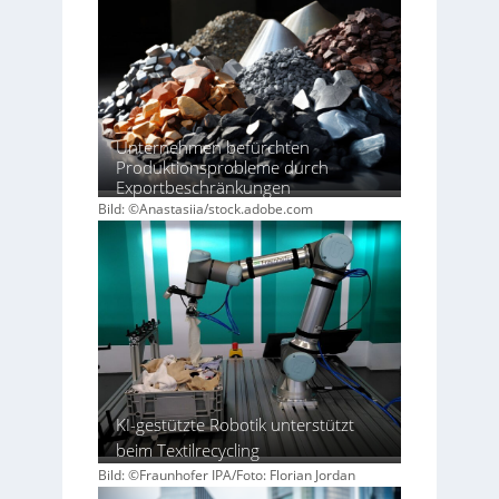
Unternehmen befürchten
Produktionsprobleme durch
Exportbeschränkungen
Bild: ©Anastasiia/stock.adobe.com
KI-gestützte Robotik unterstützt
beim Textilrecycling
Bild: ©Fraunhofer IPA/Foto: Florian Jordan