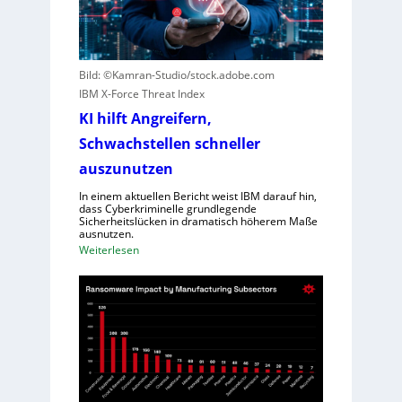
r
c
f
o
e
u
w
t
Bild: ©Kamran-Studio/stock.adobe.com
e
e
IBM X-Force Threat Index
g
r
e
KI hilft Angreifern,
n
n
Schwachstellen schneller
e
S
n
auszunutzen
c
n
h
In einem aktuellen Bericht weist IBM darauf hin,
t
dass Cyberkriminelle grundlegende
l
R
Sicherheitslücken in dramatisch höherem Maße
e
ausnutzen.
e
c
:
Weiterlesen
g
h
K
i
t
I
o
l
h
n
e
i
a
i
l
l
s
f
D
t
t
i
u
A