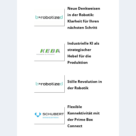
h
e
Neue Denkweisen
I
in der Robotik:
n
Klarheit für Ihren
t
nächsten Schritt
e
l
Industrielle KI als
l
strategischer
i
Hebel für die
g
Produktion
e
n
z
Stille Revolution in
der Robotik
Flexible
Konnektivität mit
der Prime Box
Connect