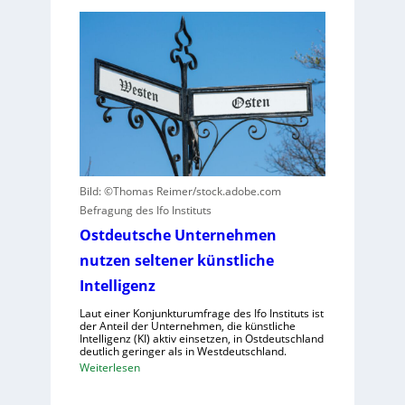
p
B
o
a
M
r
z
W
d
i
s
n
t
e
u
ä
t
n
t
z
g
e
t
u
n
a
n
v
u
d
Bild: ©Thomas Reimer/stock.adobe.com
e
f
N
Befragung des Ifo Instituts
r
h
I
u
u
Ostdeutsche Unternehmen
S
r
m
nutzen seltener künstliche
-
s
a
2
Intelligenz
a
n
c
o
Laut einer Konjunkturumfrage des Ifo Instituts ist
h
der Anteil der Unternehmen, die künstliche
i
Intelligenz (KI) aktiv einsetzen, in Ostdeutschland
e
d
deutlich geringer als in Westdeutschland.
n
e
:
Weiterlesen
h
R
O
o
o
s