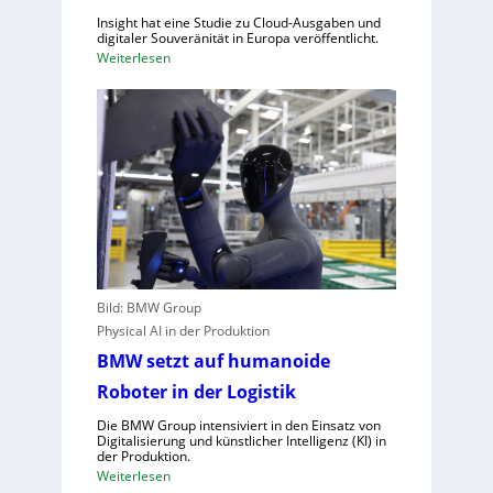
a
n
Insight hat eine Studie zu Cloud-Ausgaben und
u
d
digitaler Souveränität in Europa veröffentlicht.
f
e
:
Weiterlesen
C
t
U
R
n
A
g
,
e
E
n
U
u
-
t
M
z
a
t
s
e
c
Bild: BMW Group
C
h
Physical AI in der Produktion
l
i
o
BMW setzt auf humanoide
n
u
Roboter in der Logistik
e
d
n
Die BMW Group intensiviert in den Einsatz von
-
v
Digitalisierung und künstlicher Intelligenz (KI) in
K
der Produktion.
e
a
:
Weiterlesen
r