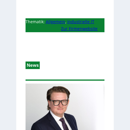
Thematik:
Allgemein
,
Industrielle IT
Zur Firmenwebsite
News