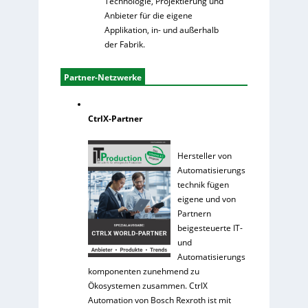
Technologie, Projektierung und
Anbieter für die eigene
Applikation, in- und außerhalb
der Fabrik.
Partner-Netzwerke
CtrlX-Partner
Hersteller von
Automatisierungs
technik fügen
eigene und von
Partnern
beigesteuerte IT-
und
Automatisierungs
komponenten zunehmend zu
Ökosystemen zusammen. CtrlX
Automation von Bosch Rexroth ist mit