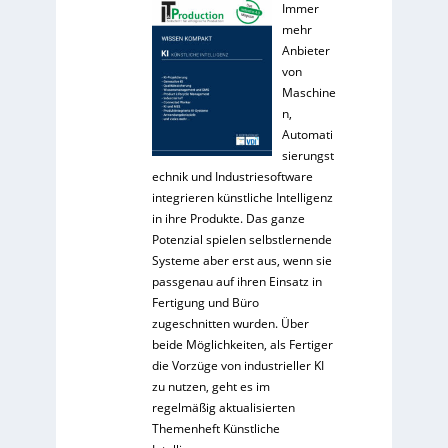
Immer
mehr
Anbieter
von
Maschine
n,
Automati
sierungst
echnik und Industriesoftware
integrieren künstliche Intelligenz
in ihre Produkte. Das ganze
Potenzial spielen selbstlernende
Systeme aber erst aus, wenn sie
passgenau auf ihren Einsatz in
Fertigung und Büro
zugeschnitten wurden. Über
beide Möglichkeiten, als Fertiger
die Vorzüge von industrieller KI
zu nutzen, geht es im
regelmäßig aktualisierten
Themenheft Künstliche