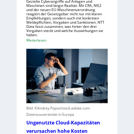
Gezielte Cyberangriffe auf Anlagen und
m
s
Maschinen sind längst Realität. Mit CRA, NIS2
und der neuen EU-Maschinenverordnung
e
c
reagiert der Gesetzgeber nicht nur mit klaren
n
h
Empfehlungen, sondern auch mit konkreten
Meldepflichten, Vorgaben und Sanktionen. NTT
a
Data fasst zusammen, was hinter den drei
f
Vorgaben steckt und welche Auswirkungen sie
haben.
t
:
Weiterlesen
f
E
ü
i
r
n
R
k
o
u
b
r
o
z
t
e
i
r
k
B
g
Bild: ©Andrey Popov/stock.adobe.com
l
e
Datensouveränität in Europa
i
g
c
Ungenutzte Cloud-Kapazitäten
r
k
verursachen hohe Kosten
ü