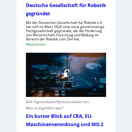
e
u
Deutsche Gesellschaft für Robotik
g
n
m
s
gegründet
f
s
Mit der Deutschen Gesellschaft für Robotik e.V.
ü
y
hat sich im März 2026 eine neue gemeinnützige
r
s
Fachgesellschaft gegründet, die die Förderung
von Wissenschaft, Forschung und Bildung im
R
t
Bereich der Robotik zum Ziel hat.
o
e
:
Weiterlesen
b
m
D
o
e
e
t
i
u
e
n
t
r
s
s
e
V
c
n
i
h
t
s
e
s
i
G
Bild: ©greenbutterfly/stock.adobe.com
t
e
e
Was ist eigentlich was?
e
r
s
Ein kurzer Blick auf CRA, EU-
h
n
e
t
e
Maschinenverordnung und NIS-2
l
h
l