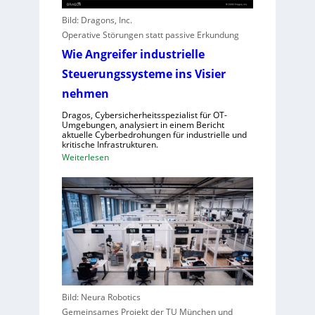
r
n
n
e
Bild: Dragons, Inc.
g
g
c
Operative Störungen statt passive Erkundung
r
t
Wie Angreifer industrielle
e
o
i
Steuerungssysteme ins Visier
r
f
f
nehmen
e
ü
Dragos, Cybersicherheitsspezialist für OT-
r
r
Umgebungen, analysiert in einem Bericht
n
aktuelle Cyberbedrohungen für industrielle und
Z
kritische Infrastrukturen.
,
e
:
Weiterlesen
S
n
W
c
t
i
h
r
e
w
a
A
a
l
n
c
e
g
h
u
r
s
r
e
t
o
i
e
Bild: Neura Robotics
p
f
l
Gemeinsames Projekt der TU München und
a