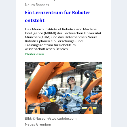
e
l
Neura Robotics
r
e
Ein Lernzentrum für Roboter
i
n
n
entsteht
s
d
c
Das Munich Institute of Robotics and Machine
u
Intelligence (MIRMI) der Technischen Universität
h
München (TUM) und das Unternehmen Neura
s
n
Robotics planen ein Forschungs- und
t
Trainingszentrum für Robotik im
e
wissenschaftlichen Bereich.
r
l
:
Weiterlesen
i
l
E
e
e
i
l
r
n
l
a
L
e
u
e
S
s
r
t
z
n
e
u
z
u
n
e
e
u
n
r
t
Bild: ©Nassorn/stock.adobe.com
t
u
z
Neues Gremium
r
n