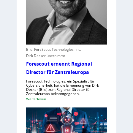
s
t
l
e
i
s
t
e
Bild: ForeScout Technologies, Inc.
r
Dirk Decker übernimmt
e
Forescout ernennt Regional
r
l
Director für Zentraleuropa
e
Forescout Technologies, ein Spezialist für
b
Cybersicherheit, hat die Ernennung von Dirk
Decker (Bild) zum Regional Director für
e
Zentraleuropa bekanntgegeben.
n
:
Weiterlesen
V
F
o
o
r
r
w
e
ü
s