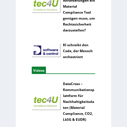
Anforderungen ein
Material
Compliance Tool
genügen muss, um
Rechtssicherheit
darzustellen?
KI schreibt den
Code, der Mensch
orchestriert
Videos
DataCross –
Kommunikationsp
lattform für
Nachhaltigkeitsda
ten (Material
Compliance, CO2,
LkSG & EUDR)