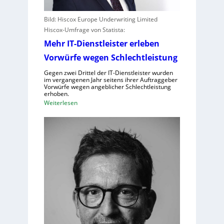
Bild: Hiscox Europe Underwriting Limited
Hiscox-Umfrage von Statista:
Mehr IT-Dienstleister erleben
Vorwürfe wegen Schlechtleistung
Gegen zwei Drittel der IT-Dienstleister wurden
im vergangenen Jahr seitens ihrer Auftraggeber
Vorwürfe wegen angeblicher Schlechtleistung
erhoben.
:
Weiterlesen
M
e
h
r
I
T
-
D
i
e
n