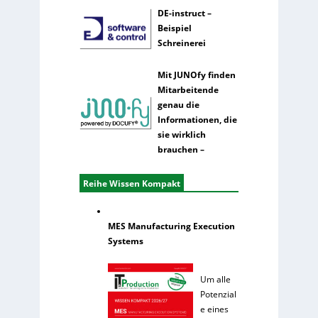
DE-instruct –
Beispiel
Schreinerei
Mit JUNOfy finden
Mitarbeitende
genau die
Informationen, die
sie wirklich
brauchen –
Reihe Wissen Kompakt
MES Manufacturing Execution
Systems
Um alle
Potenzial
e eines