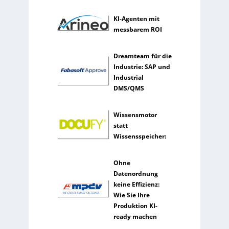
u
t
KI-Agenten mit
z
messbarem ROI
e
n
Dreamteam für die
s
Industrie: SAP und
e
Industrial
l
DMS/QMS
t
e
n
Wissensmotor
e
statt
r
Wissensspeicher:
k
ü
Ohne
n
Datenordnung
s
keine Effizienz:
t
Wie Sie Ihre
l
Produktion KI-
i
ready machen
c