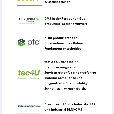
Wissensspeicher:
n
e
r
k
DMS in der Fertigung – Gut
ü
produziert, besser archiviert
n
s
KI im produzierenden
t
Unternehmen:Das Daten-
l
Fundament entscheidet
i
c
h
tec4U-Solutions ist Ihr
e
Digitalisierungs- und
I
Servicepartner für eine tragfähige
n
Material Compliance und
t
pragmatische Sustainability!
e
Schnell, agil, wirtschaftlich.
l
l
i
Dreamteam für die Industrie: SAP
g
und Industrial DMS/QMS