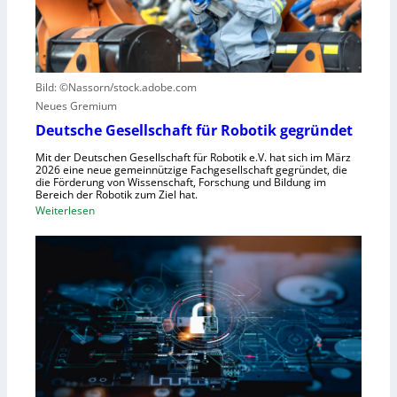
u
n
u
e
t
t
r
r
z
u
u
e
n
Bild: ©Nassorn/stock.adobe.com
m
n
g
Neues Gremium
f
s
ü
Deutsche Gesellschaft für Robotik gegründet
s
r
y
Mit der Deutschen Gesellschaft für Robotik e.V. hat sich im März
R
2026 eine neue gemeinnützige Fachgesellschaft gegründet, die
s
die Förderung von Wissenschaft, Forschung und Bildung im
o
t
Bereich der Robotik zum Ziel hat.
b
e
:
Weiterlesen
o
m
D
t
e
e
e
i
u
r
n
t
e
s
s
n
V
c
t
i
h
s
s
e
t
i
G
e
e
e