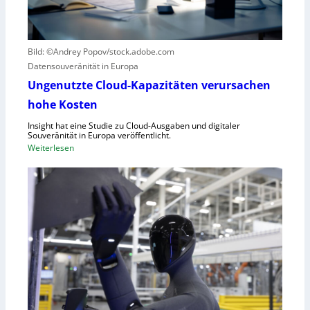
e
l
g
i
r
c
Bild: ©Andrey Popov/stock.adobe.com
ü
k
Datensouveränität in Europa
n
a
d
u
Ungenutzte Cloud-Kapazitäten verursachen
e
f
hohe Kosten
t
C
Insight hat eine Studie zu Cloud-Ausgaben und digitaler
R
Souveränität in Europa veröffentlicht.
A
:
Weiterlesen
,
U
E
n
U
g
-
e
M
n
a
u
s
t
c
z
h
t
i
e
n
C