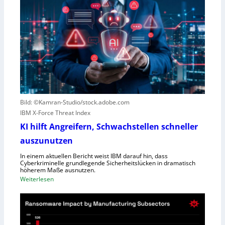
r
w
e
e
s
g
c
e
o
n
u
S
t
c
e
h
r
l
Bild: ©Kamran-Studio/stock.adobe.com
n
e
IBM X-Force Threat Index
e
c
n
KI hilft Angreifern, Schwachstellen schneller
h
n
t
auszunutzen
t
l
R
In einem aktuellen Bericht weist IBM darauf hin, dass
e
Cyberkriminelle grundlegende Sicherheitslücken in dramatisch
e
i
höherem Maße ausnutzen.
g
s
:
Weiterlesen
i
t
K
o
u
I
n
n
h
a
g
i