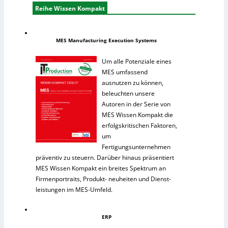
Reihe Wissen Kompakt
MES Manufacturing Execution Systems
Um alle Potenziale eines
MES umfassend
ausnutzen zu können,
beleuchten unsere
Autoren in der Serie von
MES Wissen Kompakt die
erfolgskritischen Faktoren,
um
Fertigungsunternehmen
präventiv zu steuern. Darüber hinaus präsentiert
MES Wissen Kompakt ein breites Spektrum an
Firmenportraits, Produkt- neuheiten und Dienst-
leistungen im MES-Umfeld.
ERP