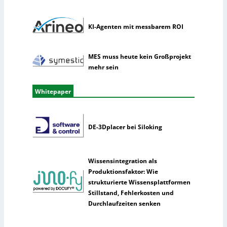
e
n
z
KI-Agenten mit messbarem ROI
MES muss heute kein Großprojekt
mehr sein
Whitepaper
DE-3Dplacer bei Siloking
Wissensintegration als
Produktionsfaktor: Wie
strukturierte Wissensplattformen
Stillstand, Fehlerkosten und
Durchlaufzeiten senken