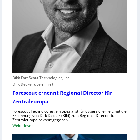
l
e
i
s
t
e
r
e
r
l
e
b
Bild: ForeScout Technologies, Inc.
e
Dirk Decker übernimmt
n
Forescout ernennt Regional Director für
V
o
Zentraleuropa
r
Forescout Technologies, ein Spezialist für Cybersicherheit, hat die
w
Ernennung von Dirk Decker (Bild) zum Regional Director für
ü
Zentraleuropa bekanntgegeben.
:
Weiterlesen
r
F
f
o
e