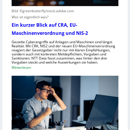
h
r
s
t
Bild: ©greenbutterfly/stock.adobe.com
n
e
Was ist eigentlich was?
e
l
h
l
Ein kurzer Blick auf CRA, EU-
m
s
Maschinenverordnung und NIS-2
e
c
Gezielte Cyberangriffe auf Anlagen und Maschinen sind längst
n
h
Realität. Mit CRA, NIS2 und der neuen EU-Maschinenverordnung
a
reagiert der Gesetzgeber nicht nur mit klaren Empfehlungen,
sondern auch mit konkreten Meldepflichten, Vorgaben und
f
Sanktionen. NTT Data fasst zusammen, was hinter den drei
t
Vorgaben steckt und welche Auswirkungen sie haben.
f
:
Weiterlesen
ü
E
r
i
R
n
o
k
b
u
o
r
t
z
i
e
k
r
g
B