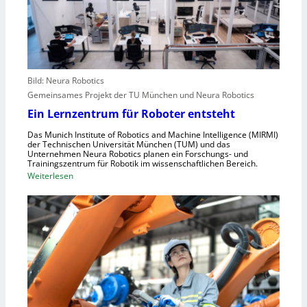
r
s
r
o
t
e
p
e
i
a
l
f
l
e
e
r
Bild: Neura Robotics
n
i
Gemeinsames Projekt der TU München und Neura Robotics
s
n
Ein Lernzentrum für Roboter entsteht
c
d
h
Das Munich Institute of Robotics and Machine Intelligence (MIRMI)
u
der Technischen Universität München (TUM) und das
n
s
Unternehmen Neura Robotics planen ein Forschungs- und
e
Trainingszentrum für Robotik im wissenschaftlichen Bereich.
t
:
Weiterlesen
l
r
E
l
i
i
e
e
n
r
l
L
a
l
e
u
e
r
s
S
n
z
t
z
u
e
e
n