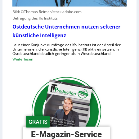
s
u
a
Bild: ©Thomas Reimer/stock.adobe.com
m
c
Befragung des Ifo Instituts
a
h
n
Ostdeutsche Unternehmen nutzen seltener
e
o
künstliche Intelligenz
n
i
h
Laut einer Konjunkturumfrage des Ifo Instituts ist der Anteil der
d
o
Unternehmen, die künstliche Intelligenz (KI) aktiv einsetzen, in
e
Ostdeutschland deutlich geringer als in Westdeutschland.
h
R
:
Weiterlesen
e
o
O
K
b
s
o
o
t
s
t
d
t
e
e
e
r
u
n
i
t
n
s
d
c
GRATIS
e
h
r
e
E-Magazin-Service
L
U