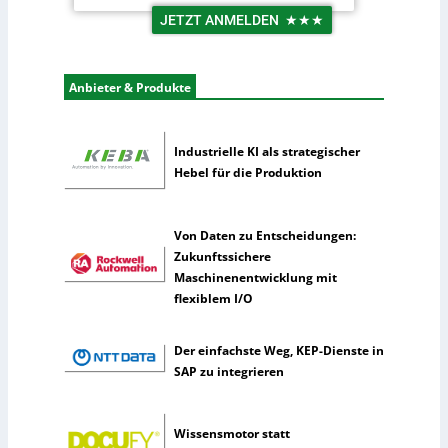
o
n
JETZT ANMELDEN
★★★
g
t
i
e
s
r
Anbieter & Produkte
t
n
i
e
k
h
Industrielle KI als strategischer
m
Hebel für die Produktion
e
n
n
Von Daten zu Entscheidungen:
u
Zukunftssichere
t
Maschinenentwicklung mit
z
flexiblem I/O
e
n
Der einfachste Weg, KEP-Dienste in
s
SAP zu integrieren
e
l
t
Wissensmotor statt
e