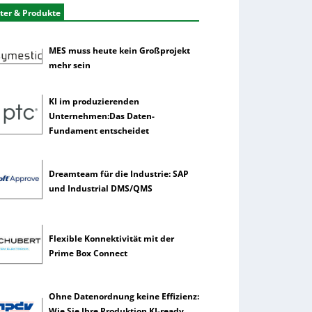
ter & Produkte
MES muss heute kein Großprojekt
mehr sein
KI im produzierenden
Unternehmen:Das Daten-
Fundament entscheidet
Dreamteam für die Industrie: SAP
und Industrial DMS/QMS
Flexible Konnektivität mit der
Prime Box Connect
Ohne Datenordnung keine Effizienz:
Wie Sie Ihre Produktion KI-ready