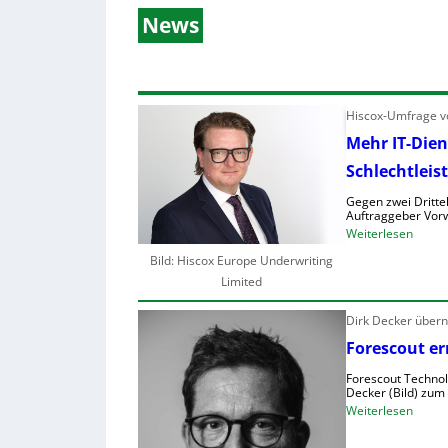
News
Hiscox-Umfrage vo
Mehr IT-Dien
Schlechtleis
Gegen zwei Drittel
Auftraggeber Vorw
:
Weiterlesen
M
Bild: Hiscox Europe Underwriting
e
Limited
h
r
Dirk Decker über
I
Forescout er
T
Forescout Technolo
-
Decker (Bild) zum
D
:
Weiterlesen
i
F
e