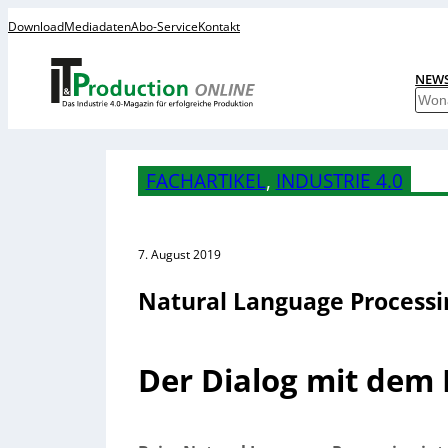
Download
Mediadaten
Abo-Service
Kontakt
NEW
S
u
c
h
FACHARTIKEL
, 
INDUSTRIE 4.0
e
n
7. August 2019
Natural Language Processi
Der Dialog mit dem