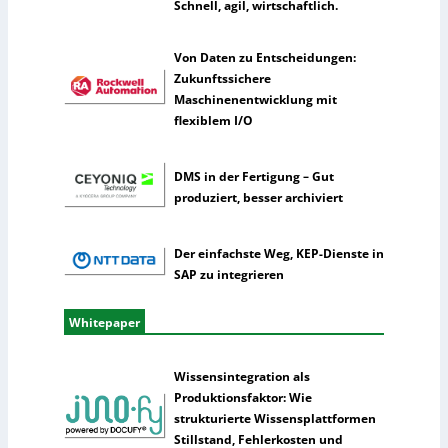
Schnell, agil, wirtschaftlich.
l
l
i
Von Daten zu Entscheidungen:
g
Zukunftssichere
e
Maschinenentwicklung mit
n
flexiblem I/O
z
DMS in der Fertigung – Gut
produziert, besser archiviert
Der einfachste Weg, KEP-Dienste in
SAP zu integrieren
Whitepaper
Wissensintegration als
Produktionsfaktor: Wie
strukturierte Wissensplattformen
Stillstand, Fehlerkosten und