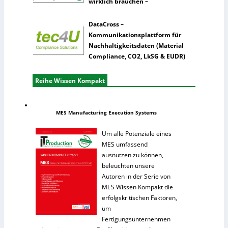
wirklich brauchen –
DataCross –
Kommunikationsplattform für
Nachhaltigkeitsdaten (Material
Compliance, CO2, LkSG & EUDR)
Reihe Wissen Kompakt
MES Manufacturing Execution Systems
Um alle Potenziale eines
MES umfassend
ausnutzen zu können,
beleuchten unsere
Autoren in der Serie von
MES Wissen Kompakt die
erfolgskritischen Faktoren,
um
Fertigungsunternehmen