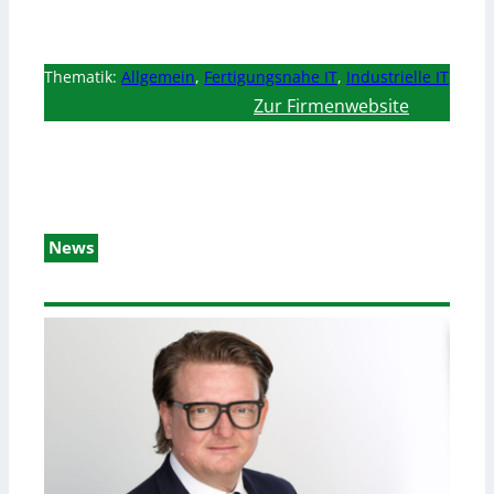
Thematik:
Allgemein
,
Fertigungsnahe IT
,
Industrielle IT
Zur Firmenwebsite
News