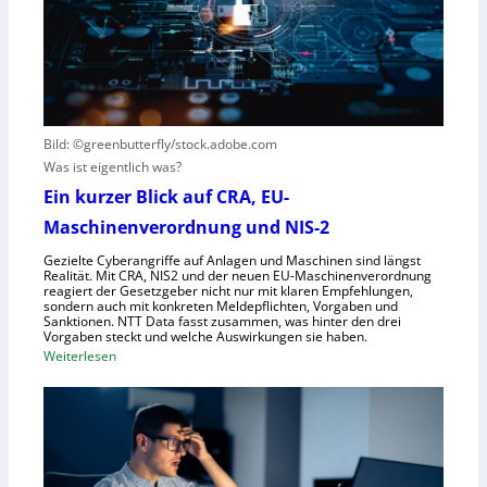
n
V
c
t
i
h
s
s
e
t
i
G
e
e
e
h
r
s
t
Bild: ©greenbutterfly/stock.adobe.com
n
e
Was ist eigentlich was?
e
l
h
l
Ein kurzer Blick auf CRA, EU-
m
s
Maschinenverordnung und NIS-2
e
c
Gezielte Cyberangriffe auf Anlagen und Maschinen sind längst
n
h
Realität. Mit CRA, NIS2 und der neuen EU-Maschinenverordnung
a
reagiert der Gesetzgeber nicht nur mit klaren Empfehlungen,
sondern auch mit konkreten Meldepflichten, Vorgaben und
f
Sanktionen. NTT Data fasst zusammen, was hinter den drei
t
Vorgaben steckt und welche Auswirkungen sie haben.
f
:
Weiterlesen
ü
E
r
i
R
n
o
k
b
u