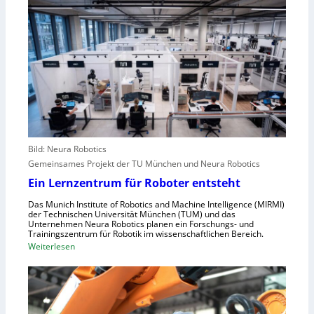
i
a
w
e
l
a
A
e
c
n
u
h
g
r
s
r
o
t
e
p
e
i
a
l
f
l
e
e
r
Bild: Neura Robotics
n
i
Gemeinsames Projekt der TU München und Neura Robotics
s
n
Ein Lernzentrum für Roboter entsteht
c
d
h
Das Munich Institute of Robotics and Machine Intelligence (MIRMI)
u
der Technischen Universität München (TUM) und das
n
s
Unternehmen Neura Robotics planen ein Forschungs- und
e
Trainingszentrum für Robotik im wissenschaftlichen Bereich.
t
:
Weiterlesen
l
r
E
l
i
i
e
e
n
r
l
L
a
l