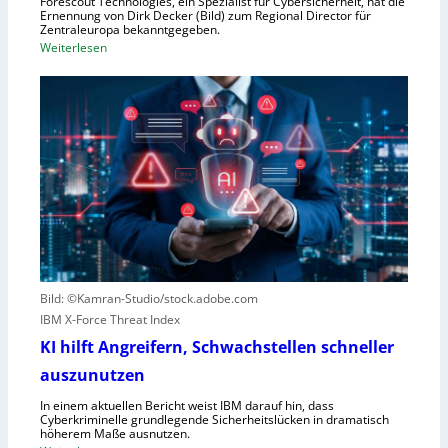
Forescout Technologies, ein Spezialist für Cybersicherheit, hat die
w
Ernennung von Dirk Decker (Bild) zum Regional Director für
ü
Zentraleuropa bekanntgegeben.
:
Weiterlesen
r
F
f
o
e
r
w
e
e
s
g
c
e
o
n
u
S
t
c
e
h
r
l
Bild: ©Kamran-Studio/stock.adobe.com
n
e
IBM X-Force Threat Index
e
c
n
KI hilft Angreifern, Schwachstellen schneller
h
n
t
auszunutzen
t
l
R
In einem aktuellen Bericht weist IBM darauf hin, dass
e
Cyberkriminelle grundlegende Sicherheitslücken in dramatisch
e
i
höherem Maße ausnutzen.
g