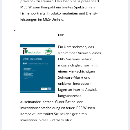
präventiv zu steuern. Darüber hinaus präsentiert
MES Wissen Kompakt ein breites Spektrum an
Firmenportraits, Produkt- neuheiten und Dienst-
leistungen im MES-Umfeld.
ERP
Ein Unternehmen, das
sich mit der Auswahl eines
ERP- Systems befasst,
muss sich gleichsam mit
einem viel- schichtigen
Software-Markt und
unklaren Interessen-
lagen an interne Abwick-
lungsprozesse
auseinander- setzen. Guter Rat bei der
Investitionsentscheidung ist teuer. ERP Wissen
Kompakt unterstützt Sie bei der gezielten
Investition in die IT-Infrastruktur.