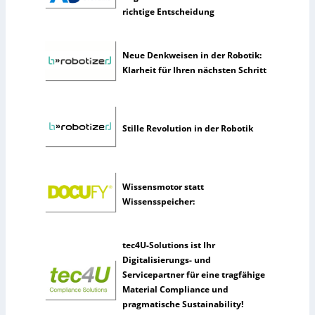
richtige Entscheidung
e
l
t
Neue Denkweisen in der Robotik:
e
Klarheit für Ihren nächsten Schritt
n
e
r
k
Stille Revolution in der Robotik
ü
n
s
t
Wissensmotor statt
l
Wissensspeicher:
i
c
h
tec4U-Solutions ist Ihr
e
Digitalisierungs- und
I
Servicepartner für eine tragfähige
n
Material Compliance und
t
pragmatische Sustainability!
e