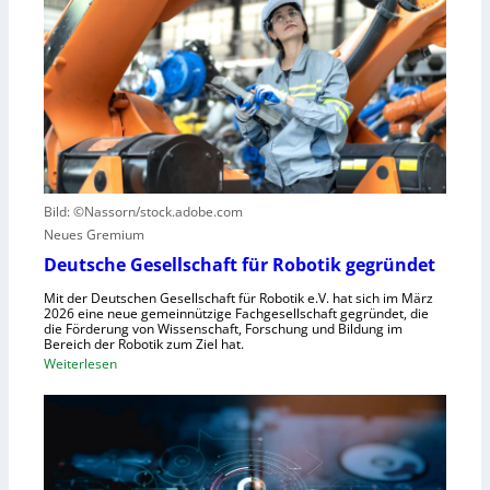
e
u
e
r
s
S
n
z
t
z
u
e
e
n
u
n
u
e
t
t
r
r
z
u
u
e
n
Bild: ©Nassorn/stock.adobe.com
m
n
g
Neues Gremium
f
s
ü
Deutsche Gesellschaft für Robotik gegründet
s
r
y
Mit der Deutschen Gesellschaft für Robotik e.V. hat sich im März
R
2026 eine neue gemeinnützige Fachgesellschaft gegründet, die
s
die Förderung von Wissenschaft, Forschung und Bildung im
o
t
Bereich der Robotik zum Ziel hat.
b
e
:
Weiterlesen
o
m
D
t
e
e
e
i
u
r
n
t
e
s
s