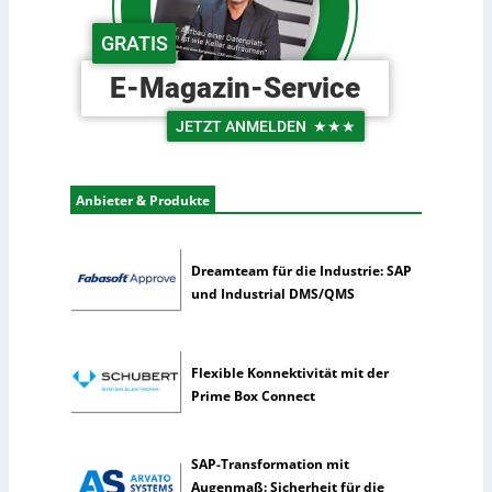
n
s
d
c
GRATIS
e
h
r
e
E-Magazin-Service
L
U
o
n
JETZT ANMELDEN
★★★
g
t
i
e
s
r
Anbieter & Produkte
t
n
i
e
k
h
Dreamteam für die Industrie: SAP
m
und Industrial DMS/QMS
e
n
n
Flexible Konnektivität mit der
u
Prime Box Connect
t
z
e
SAP-Transformation mit
n
Augenmaß: Sicherheit für die
s