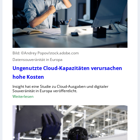
o
r
t
z
i
e
k
r
g
B
e
l
g
i
r
c
Bild: ©Andrey Popov/stock.adobe.com
ü
k
Datensouveränität in Europa
n
a
d
u
Ungenutzte Cloud-Kapazitäten verursachen
e
f
hohe Kosten
t
C
Insight hat eine Studie zu Cloud-Ausgaben und digitaler
R
Souveränität in Europa veröffentlicht.
A
:
Weiterlesen
,
U
E
n
U
g
-
e
M
n
a
u
s