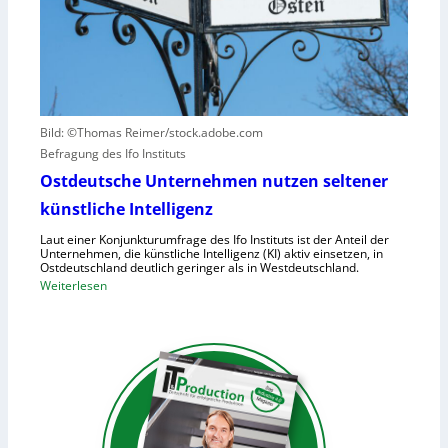
t
S
e
a
-
r
u
2
u
f
r
h
s
u
a
Bild: ©Thomas Reimer/stock.adobe.com
m
c
Befragung des Ifo Instituts
a
h
n
Ostdeutsche Unternehmen nutzen seltener
e
o
künstliche Intelligenz
n
i
h
Laut einer Konjunkturumfrage des Ifo Instituts ist der Anteil der
d
o
Unternehmen, die künstliche Intelligenz (KI) aktiv einsetzen, in
e
Ostdeutschland deutlich geringer als in Westdeutschland.
h
R
:
Weiterlesen
e
o
O
K
b
s
o
o
t
s
t
d
t
e
e
e
r
u
n
i
t