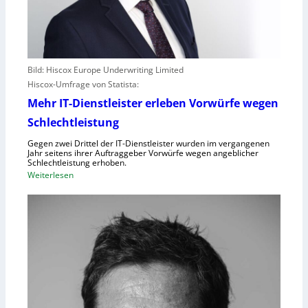
Bild: Hiscox Europe Underwriting Limited
Hiscox-Umfrage von Statista:
Mehr IT-Dienstleister erleben Vorwürfe wegen
Schlechtleistung
Gegen zwei Drittel der IT-Dienstleister wurden im vergangenen
Jahr seitens ihrer Auftraggeber Vorwürfe wegen angeblicher
Schlechtleistung erhoben.
:
Weiterlesen
M
e
h
r
I
T
-
D
i