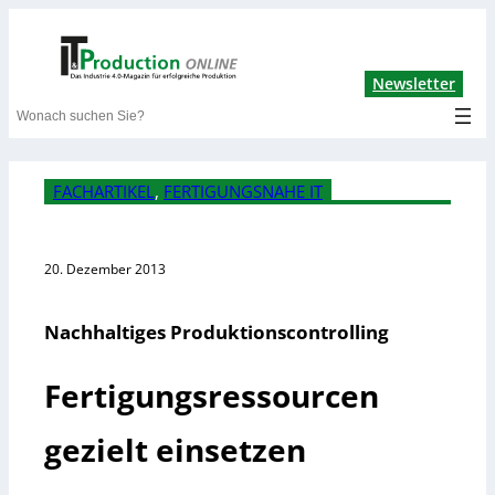
Lin
Newsletter
Search
FACHARTIKEL
, 
FERTIGUNGSNAHE IT
20. Dezember 2013
Nachhaltiges Produktionscontrolling
Fertigungsressourcen
gezielt einsetzen