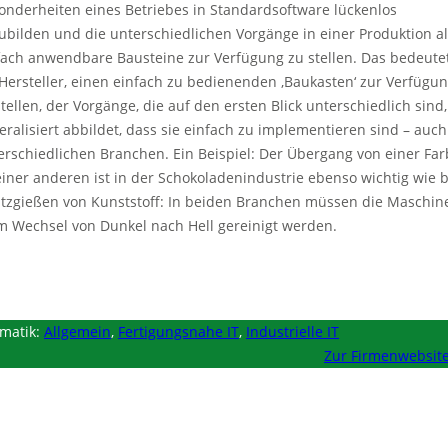
onderheiten eines Betriebes in Standardsoftware lückenlos
ubilden und die unterschiedlichen Vorgänge in einer Produktion a
fach anwendbare Bausteine zur Verfügung zu stellen. Das bedeute
 Hersteller, einen einfach zu bedienenden ‚Baukasten‘ zur Verfügu
stellen, der Vorgänge, die auf den ersten Blick unterschiedlich sind,
eralisiert abbildet, dass sie einfach zu implementieren sind – auch
erschiedlichen Branchen. Ein Beispiel: Der Übergang von einer Fa
einer anderen ist in der Schokoladenindustrie ebenso wichtig wie 
itzgießen von Kunststoff: In beiden Branchen müssen die Maschin
m Wechsel von Dunkel nach Hell gereinigt werden.
matik:
Allgemein
,
Fertigungsnahe IT
,
Industrielle IT
Zur Firmenwebsit