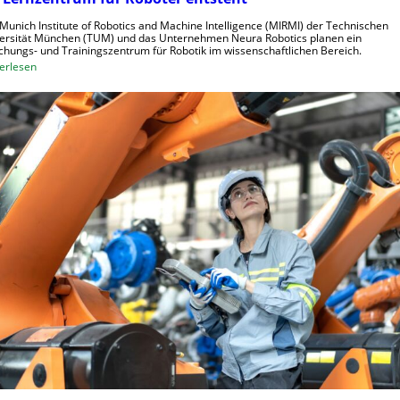
r
r
Munich Institute of Robotics and Machine Intelligence (MIRMI) der Technischen
a
i
ersität München (TUM) und das Unternehmen Neura Robotics planen ein
chungs- und Trainingszentrum für Robotik im wissenschaftlichen Bereich.
u
e
:
erlesen
s
l
E
z
l
i
u
e
n
n
S
L
u
t
e
t
e
r
z
u
n
e
e
z
n
r
e
u
n
n
t
g
r
s
u
s
m
y
f
s
ü
t
r
e