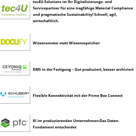
t
tec4U-Solutions ist Ihr Digitalisierungs- und
e
Servicepartner für eine tragfähige Material Compliance
l
und pragmatische Sustainability! Schnell, agil,
l
wirtschaftlich.
i
g
e
Wissensmotor statt Wissensspeicher:
n
z
DMS in der Fertigung – Gut produziert, besser archiviert
Flexible Konnektivität mit der Prime Box Connect
KI im produzierenden Unternehmen:Das Daten-
Fundament entscheidet