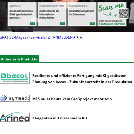
n
s
e
l
t
e
GRATIS
E-Magazin-Service
JETZT ANMELDEN
★★★
n
e
r
Anbieter & Produkte
k
ü
n
Resiliente und effiziente Fertigung mit KI-gestützter
s
Planung von becos – Zukunft entsteht in der Produktion
t
l
i
MES muss heute kein Großprojekt mehr sein
c
h
e
KI-Agenten mit messbarem ROI
I
n