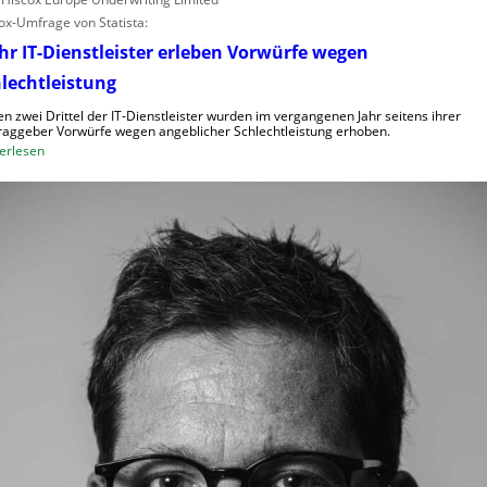
ox-Umfrage von Statista:
r IT-Dienstleister erleben Vorwürfe wegen
lechtleistung
n zwei Drittel der IT-Dienstleister wurden im vergangenen Jahr seitens ihrer
raggeber Vorwürfe wegen angeblicher Schlechtleistung erhoben.
:
erlesen
M
e
h
r
I
T
-
D
i
e
n
s
t
l