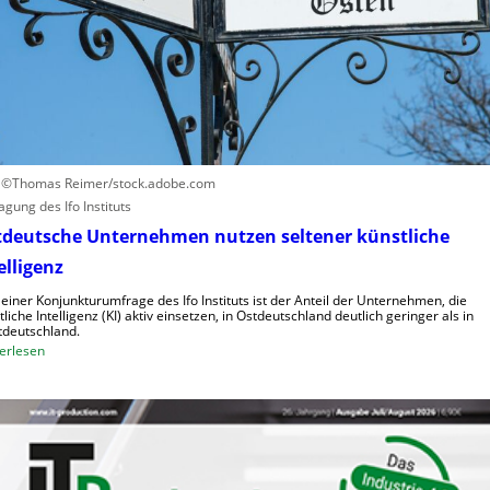
a
f
c
h
h
u
e
m
n
a
h
n
o
o
h
i
: ©Thomas Reimer/stock.adobe.com
e
d
agung des Ifo Instituts
K
e
tdeutsche Unternehmen nutzen seltener künstliche
o
R
elligenz
s
o
t
b
 einer Konjunkturumfrage des Ifo Instituts ist der Anteil der Unternehmen, die
e
tliche Intelligenz (KI) aktiv einsetzen, in Ostdeutschland deutlich geringer als in
o
deutschland.
n
t
:
erlesen
e
O
r
s
i
t
n
d
d
e
e
u