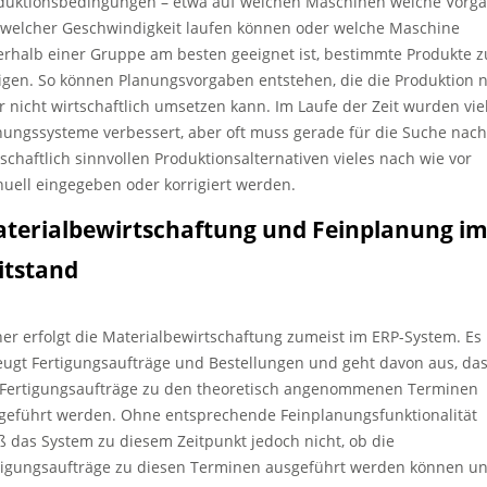
duktionsbedingungen – etwa auf welchen Maschinen welche Vorg
 welcher Geschwindigkeit laufen können oder welche Maschine
erhalb einer Gruppe am besten geeignet ist, bestimmte Produkte z
tigen. So können Planungsvorgaben entstehen, die die Produktion n
r nicht wirtschaftlich umsetzen kann. Im Laufe der Zeit wurden vie
nungssysteme verbessert, aber oft muss gerade für die Suche nach
tschaftlich sinnvollen Produktionsalternativen vieles nach wie vor
uell eingegeben oder korrigiert werden.
terialbewirtschaftung und Feinplanung i
itstand
her erfolgt die Materialbewirtschaftung zumeist im ERP-System. Es
eugt Fertigungsaufträge und Bestellungen und geht davon aus, da
 Fertigungsaufträge zu den theoretisch angenommenen Terminen
geführt werden. Ohne entsprechende Feinplanungsfunktionalität
ß das System zu diesem Zeitpunkt jedoch nicht, ob die
tigungsaufträge zu diesen Terminen ausgeführt werden können u