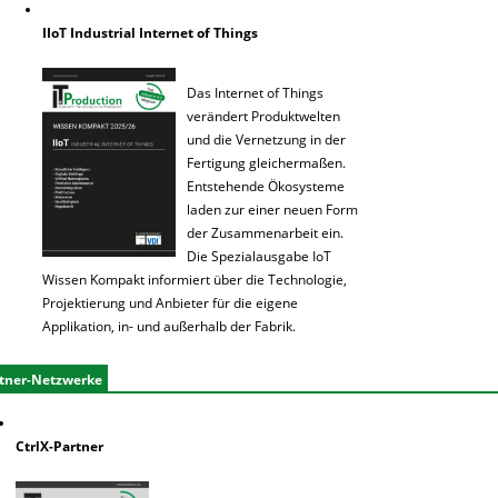
IIoT Industrial Internet of Things
Das Internet of Things
verändert Produktwelten
und die Vernetzung in der
Fertigung gleichermaßen.
Entstehende Ökosysteme
laden zur einer neuen Form
der Zusammenarbeit ein.
Die Spezialausgabe IoT
Wissen Kompakt informiert über die Technologie,
Projektierung und Anbieter für die eigene
Applikation, in- und außerhalb der Fabrik.
tner-Netzwerke
CtrlX-Partner