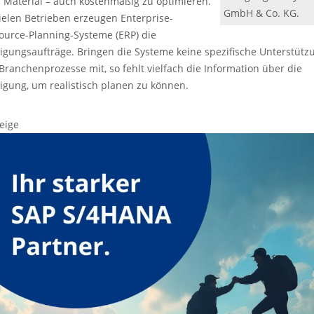
 Material – auch kostenmäßig zu optimieren.
GmbH & Co. KG.
vielen Betrieben erzeugen Enterprise-
ource-Planning-Systeme (ERP) die
tigungsaufträge. Bringen die Systeme keine spezifische Unterstütz
 Branchenprozesse mit, so fehlt vielfach die Information über die
tigung, um realistisch planen zu können.
eige