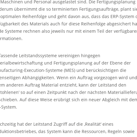
 Maschinen und Personal ausgelastet sind. Die Fertigungsplanung
derum übernimmt die so terminierten Fertigungsaufträge, plant si
 optimalen Reihenfolge und geht davon aus, dass das ERP-System 
fügbarkeit des Materials auch für diese Reihenfolge abgesichert ha
de Systeme rechnen also jeweils nur mit einem Teil der verfügbar
ormationen.
assende Leitstandssysteme vereinigen hingegen
erialbewirtschaftung und Fertigungsplanung auf der Ebene der
ufacturing-Execution-Systeme (MES) und berücksichtigen die
enseitigen Abhängigkeiten. Wenn ein Auftrag vorgezogen wird und
em anderen Auftrag Material entzieht, kann der Leitstand den
stohlenen‘ so auf einen Zeitpunkt nach der nächsten Materialliefe
schieben. Auf diese Weise erübrigt sich ein neuer Abgleich mit de
-System.
chzeitig hat der Leitstand Zugriff auf die ‚Realität‘ eines
duktionsbetriebes, das System kann die Ressourcen, Regeln sowie