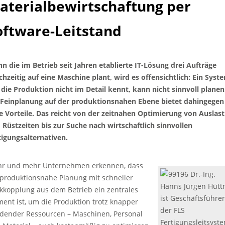
aterialbewirtschaftung per
oftware-Leitstand
n die im Betrieb seit Jahren etablierte IT-Lösung drei Aufträge
ichzeitig auf eine Maschine plant, wird es offensichtlich: Ein Syst
 die Produktion nicht im Detail kennt, kann nicht sinnvoll planen
 Feinplanung auf der produktionsnahen Ebene bietet dahingegen
le Vorteile. Das reicht von der zeitnahen Optimierung von Auslas
 Rüstzeiten bis zur Suche nach wirtschaftlich sinnvollen
tigungsalternativen.
r und mehr Unternehmen erkennen, dass
Dr.-Ing.
 produktionsnahe Planung mit schneller
Hanns Jürgen Hütt
kkopplung aus dem Betrieb ein zentrales
ist Geschäftsführer
ment ist, um die Produktion trotz knapper
der FLS
dender Ressourcen – Maschinen, Personal
Fertigungsleitsyst