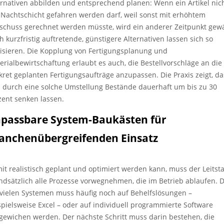
ernativen abbilden und entsprechend planen: Wenn ein Artikel nich
 Nachtschicht gefahren werden darf, weil sonst mit erhöhtem
schuss gerechnet werden müsste, wird ein anderer Zeitpunkt gewä
h kurzfristig auftretende, günstigere Alternativen lassen sich so
lisieren. Die Kopplung von Fertigungsplanung und
erialbewirtschaftung erlaubt es auch, die Bestellvorschläge an die
kret geplanten Fertigungsaufträge anzupassen. Die Praxis zeigt, da
h durch eine solche Umstellung Bestände dauerhaft um bis zu 30
zent senken lassen.
passbare System-Baukästen für
anchenübergreifenden Einsatz
it realistisch geplant und optimiert werden kann, muss der Leitst
ndsätzlich alle Prozesse vorwegnehmen, die im Betrieb ablaufen. 
 vielen Systemen muss häufig noch auf Behelfslösungen –
spielsweise Excel – oder auf individuell programmierte Software
gewichen werden. Der nächste Schritt muss darin bestehen, die