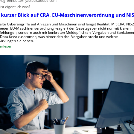
: ©greenbutterfly/stock.adobe.com
c
ist eigentlich was?
h
 kurzer Blick auf CRA, EU-Maschinenverordnung und NIS
a
f
elte Cyberangriffe auf Anlagen und Maschinen sind längst Realität. Mit CRA, NIS
neuen EU-Maschinenverordnung reagiert der Gesetzgeber nicht nur mit klaren
t
ehlungen, sondern auch mit konkreten Meldepflichten, Vorgaben und Sanktione
f
Data fasst zusammen, was hinter den drei Vorgaben steckt und welche
irkungen sie haben.
ü
:
erlesen
r
E
R
i
o
n
b
k
o
u
t
r
i
z
k
e
g
r
e
B
g
l
r
i
ü
c
n
k