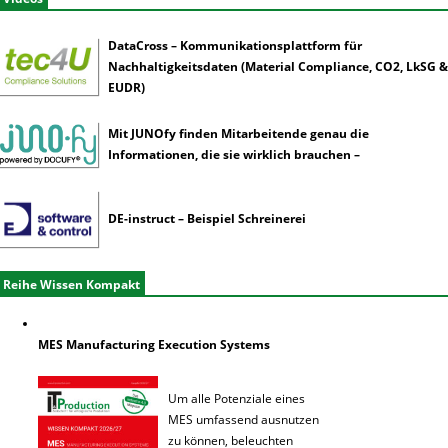
DataCross – Kommunikationsplattform für
Nachhaltigkeitsdaten (Material Compliance, CO2, LkSG &
EUDR)
Mit JUNOfy finden Mitarbeitende genau die
Informationen, die sie wirklich brauchen –
DE-instruct – Beispiel Schreinerei
Reihe Wissen Kompakt
MES Manufacturing Execution Systems
Um alle Potenziale eines
MES umfassend ausnutzen
zu können, beleuchten